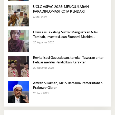
UCLG ASPAC 2026: MENGUJI ARAH
PARADIPLOMASI KOTA KENDARI
6 Mei 2026
Hilirisasi Cakalang Sultra: Menguatkan Nilai
Tambah, Investasi, dan Ekonomi Maritim
Berkelanjutan
25 Agustus 2025
Revitalisasi Gugusdepan, tangkal Tawuran antar
Pelajar melalui Pendidikan Karakter
20 Agustus 2025
Amran Sulaiman, KKSS Bersama Pemerintahan
Prabowo-Gibran
25 Juni 2025