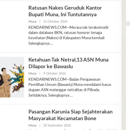
Ratusan Nakes Geruduk Kantor
Bupati Muna, Ini Tuntutannya
Oleh
Muna
|
15 Oktober 2024
Ariyani
KENDARINEWS.COM—Merasa tak terakomodir
dalam database BKN, ratusan honorer tenaga
kesehatan (Nakes) di Kabupaten Muna kembali
Selengkapnya
Ketahuan Tak Netral,13 ASN Muna
Dilapor ke Bawaslu
Oleh
Muna
|
9 Oktober 2024
Ariyani
KENDARINEWS.COM—Badan Pengawasan
Pemilihan Umum (Bawaslu) Muna mendalami kasus
dugaan ASN melanggar netralitas di Pilkada.
Setidaknya,
Selengkapnya
Pasangan Karunia Siap Sejahterakan
Masyarakat Kecamatan Bone
Oleh
Muna
|
30 September 2024
Heeryl