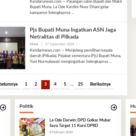
Kendarunews.com — Pasangan calon Bupati dan Wakil
Bupati Muna, La Ode Kardini-Noor Dhani gelar
kampanye
Selengkapnya
Pjs Bupati Muna Ingatkan ASN Jaga
Netralitas di Pilkada
Oleh
Muna
|
27 September 2024
Heeryl
Kendarinews.com — Menjelang pemilihan kepala
daerah (Pilkada), Pejabat sementara (Pjs) Bupati Muna,
Yuni Nurmalawati mengingatkan
Selengkapnya
belumnya
1
2
3
4
5
…
25
Berikutnya
Politik
Hu
La Ode Darwin: DPD Golkar Mubar
Saya Target 11 Kursi DPRD
8 Februari 2026