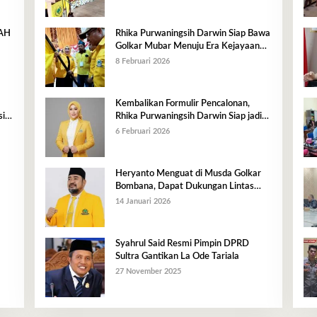
RAH
Rhika Purwaningsih Darwin Siap Bawa
Golkar Mubar Menuju Era Kejayaan
Baru
8 Februari 2026
Kembalikan Formulir Pencalonan,
i,
Rhika Purwaningsih Darwin Siap jadi
n
Ketua DPD II Golkar Mubar
6 Februari 2026
Heryanto Menguat di Musda Golkar
Bombana, Dapat Dukungan Lintas
Fraksi dan Akar Rumput
14 Januari 2026
Syahrul Said Resmi Pimpin DPRD
Sultra Gantikan La Ode Tariala
27 November 2025