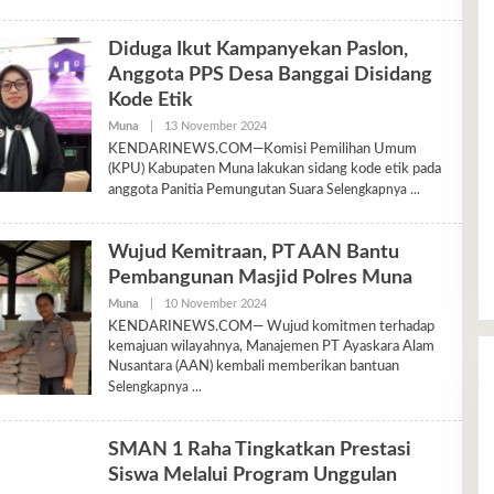
Diduga Ikut Kampanyekan Paslon,
Anggota PPS Desa Banggai Disidang
Kode Etik
Oleh
Muna
|
13 November 2024
Ariyani
KENDARINEWS.COM—Komisi Pemilihan Umum
(KPU) Kabupaten Muna lakukan sidang kode etik pada
anggota Panitia Pemungutan Suara
Selengkapnya
Wujud Kemitraan, PT AAN Bantu
Pembangunan Masjid Polres Muna
Oleh
Muna
|
10 November 2024
Ariyani
KENDARINEWS.COM— Wujud komitmen terhadap
kemajuan wilayahnya, Manajemen PT Ayaskara Alam
Nusantara (AAN) kembali memberikan bantuan
Selengkapnya
SMAN 1 Raha Tingkatkan Prestasi
Siswa Melalui Program Unggulan