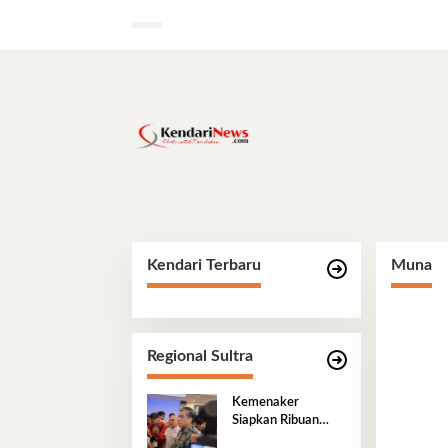
Lewati
ke
konten
Kendari Terbaru
Muna
Regional Sultra
Kemenaker
Siapkan Ribuan
Kesempatan Kerja