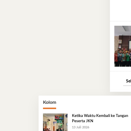
Se
Kolom
Ketika Waktu Kembali ke Tangan
Peserta JKN
13 Juli 2026