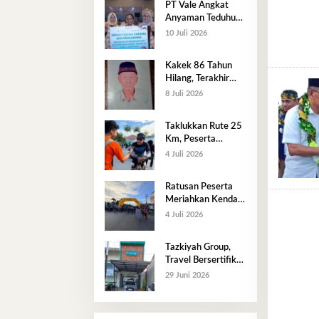
PT Vale Angkat
Anyaman Teduhu
Luwu Timur ke
10 Juli 2026
Panggung Nasional,
Dekranas Beri
Kakek 86 Tahun
Apresiasi
Hilang, Terakhir
Terlihat di Lawata
8 Juli 2026
​Taklukkan Rute 25
Km, Peserta
Perwakilan
4 Juli 2026
Pertamina Jadi
yang Tercepat di
Ratusan Peserta
Kendari Pos Fun
Meriahkan Kendari
Bike 2026
Pos Fun Bike 2026,
4 Juli 2026
Perkuat Semangat
Hidup Sehat dan
Tazkiyah Group,
Kebersamaan
Travel Bersertifikat
ISO Hadir di
29 Juni 2026
Kendari