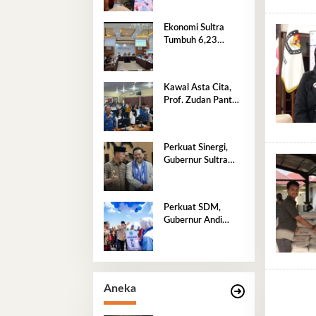
untuk Warga Sultra
Ekonomi Sultra
Tumbuh 6,23
Persen di Atas
Nasional
Kawal Asta Cita,
Prof. Zudan Pantau
Langsung Seleksi
PPPK Kemensos di
BKN Kendari
Perkuat Sinergi,
Gubernur Sultra
Sambut Wamenko
Otto Hasibuan
Perkuat SDM,
Gubernur Andi
Sumangerukka
Resmikan BLK
Buteng
Aneka