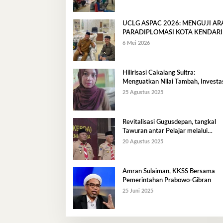
UCLG ASPAC 2026: MENGUJI A
PARADIPLOMASI KOTA KENDARI
6 Mei 2026
Hilirisasi Cakalang Sultra:
Menguatkan Nilai Tambah, Investas
dan Ekonomi Maritim Berkelanjuta
25 Agustus 2025
Revitalisasi Gugusdepan, tangkal
Tawuran antar Pelajar melalui
Pendidikan Karakter
20 Agustus 2025
Amran Sulaiman, KKSS Bersama
Pemerintahan Prabowo-Gibran
25 Juni 2025