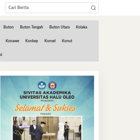
Buton
Buton Tengah
Buton Utara
Kolaka
Konawe
Konkep
Konsel
Konut
bi