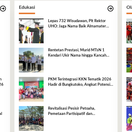
Edukasi
Ol
Lepas 732 Wisudawan, Plt Rektor
UHO: Jaga Nama Baik Almamater
Lewat Karya Nyata
Rentetan Prestasi, Murid MTsN 1
Kendari Ukir Nama hingga Kancah
Internasional
n
PKM Terintegrasi KKN Tematik 2026
26
Hadir di Bungkutoko, Angkat Potensi
Tumbuhan Obat Tradisional Pesisir
Revitalisasi Pesisir Petoaha,
al
Pemetaan Partisipatif dan
Pengelolaan Sampah