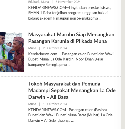
Oleh
Edukasi
,
Muna
|
5 November 2024
Ariyani
KENDARINEWS.COM—Tingkatkan prestasi siswa,
SMAN 1 Raha tonjolkan program unggulan baik di
bidang akademik maupun non
Selengkapnya
Masyarakat Marobo Siap Menangkan
Pasangan Karunia di Pilkada Muna
Oleh
Muna
|
25 Oktober 2024
Heeryl
Kendarinews.com — Pasangan calon Bupati dan Wakil
Bupati Muna, La Ode Kardini-Noor Dhani gelar
kampanye
Selengkapnya
Tokoh Masyarakat dan Pemuda
Madampi Sepakat Menangkan La Ode
Darwin – Ali Basa
Oleh
Muna
|
15 Oktober 2024
Ariyani
KENDARINEWS.COM—Pasangan calon (Paslon)
Bupati dan Wakil Bupati Muna Barat (Mubar), La Ode
Darwin – Ali
Selengkapnya