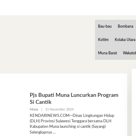
Bau-bau
Bombana
Koltim
Kolaka Utara
Muna Barat
Wakato
Pjs Bupati Muna Luncurkan Program
Si Cantik
Oleh
Muna
|
15 November 2024
Ariyani
KENDARINEWS.COM—Dinas Lingkungan Hidup
(DLH) Provinsi Sulawesi Tenggara bersama DLH
Kabupaten Muna launching si cantik (Sayangi
Selengkapnya