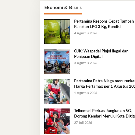
Ekonomi & Bisnis
Pertamina Respons Cepat Tambah
Pasokan LPG 3 Kg, Kondisi
Penyaluran di Sulawesi Selatan
4 Agustus 2026
Berlangsung Kondusif
OJK: Waspadai Pinjol Ilegal dan
Penipuan Digital
3 Agustus 2026
Pertamina Patra Niaga menurunka
Harga Pertamax per 1 Agustus 20
1 Agustus 2026
Telkomsel Perluas Jangkauan 5G,
Dorong Kendari Menuju Kota Digit
27 Juli 2026