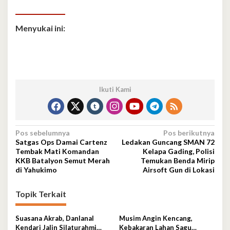
Menyukai ini:
Ikuti Kami
Navigasi
Pos sebelumnya
Pos berikutnya
Satgas Ops Damai Cartenz
Ledakan Guncang SMAN 72
pos
Tembak Mati Komandan
Kelapa Gading, Polisi
KKB Batalyon Semut Merah
Temukan Benda Mirip
di Yahukimo
Airsoft Gun di Lokasi
Topik Terkait
Suasana Akrab, Danlanal
Musim Angin Kencang,
Kendari Jalin Silaturahmi
Kebakaran Lahan Sagu