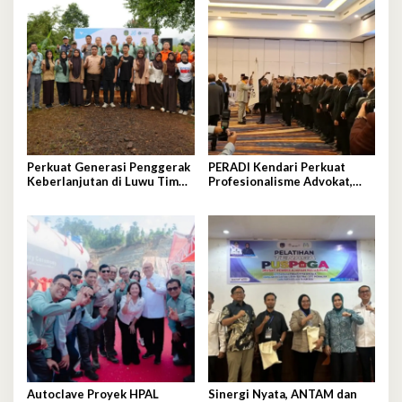
Perkuat Generasi Penggerak
PERADI Kendari Perkuat
Keberlanjutan di Luwu Timur,
Profesionalisme Advokat,
PT Vale Luncurkan Kelas
Otto Hasibuan Minta
Konservasi
Pengurus Baru Jaga
Integritas
Autoclave Proyek HPAL
Sinergi Nyata, ANTAM dan