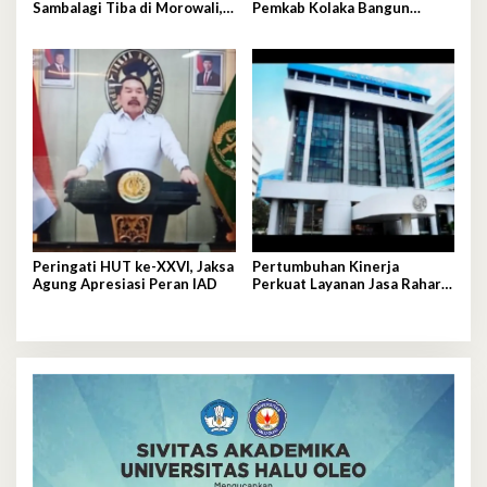
Sambalagi Tiba di Morowali,
Pemkab Kolaka Bangun
PT Vale Catat Tonggak
Pondasi Keluarga Tangguh
Penting Hilirisasi Nikel
Peringati HUT ke-XXVI, Jaksa
Pertumbuhan Kinerja
Agung Apresiasi Peran IAD
Perkuat Layanan Jasa Raharja
bagi Masyarakat