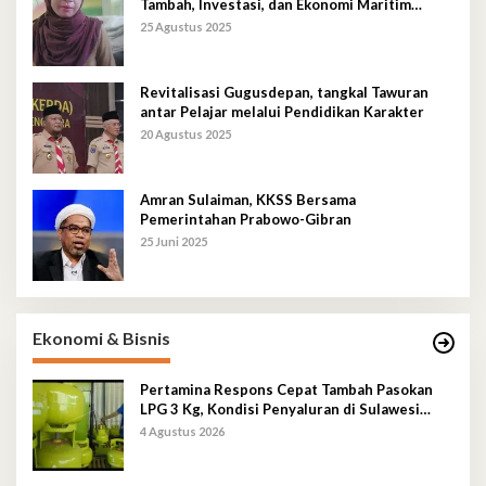
Tambah, Investasi, dan Ekonomi Maritim
Berkelanjutan
25 Agustus 2025
Revitalisasi Gugusdepan, tangkal Tawuran
antar Pelajar melalui Pendidikan Karakter
20 Agustus 2025
Amran Sulaiman, KKSS Bersama
Pemerintahan Prabowo-Gibran
25 Juni 2025
Ekonomi & Bisnis
Pertamina Respons Cepat Tambah Pasokan
LPG 3 Kg, Kondisi Penyaluran di Sulawesi
Selatan Berlangsung Kondusif
4 Agustus 2026