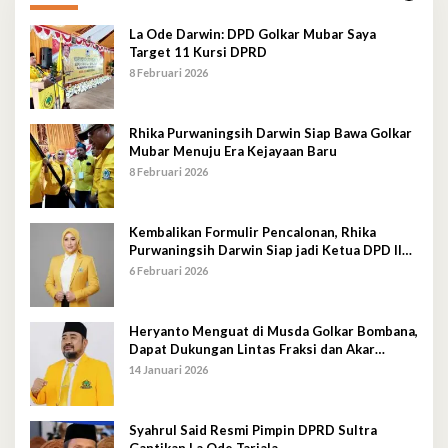
La Ode Darwin: DPD Golkar Mubar Saya
Target 11 Kursi DPRD
8 Februari 2026
Rhika Purwaningsih Darwin Siap Bawa Golkar
Mubar Menuju Era Kejayaan Baru
8 Februari 2026
Kembalikan Formulir Pencalonan, Rhika
Purwaningsih Darwin Siap jadi Ketua DPD II
Golkar Mubar
6 Februari 2026
Heryanto Menguat di Musda Golkar Bombana,
Dapat Dukungan Lintas Fraksi dan Akar
Rumput
14 Januari 2026
Syahrul Said Resmi Pimpin DPRD Sultra
Gantikan La Ode Tariala