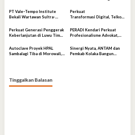
Erat Bersama Insan Pers
Mengancam Perumahan BTN
Fadil Indah
PT Vale–Tempo Institute
Perkuat
Bekali Wartawan Sultra-
Transformasi Digital, Telkom
Sulsel Teknik Liputan
sel Dorong Adopsi 5G di
Investigasi di Sorowako
Kota Kendari
Perkuat Generasi Penggerak
PERADI Kendari Perkuat
Keberlanjutan di Luwu Timur,
Profesionalisme Advokat,
PT Vale Luncurkan Kelas
Otto Hasibuan Minta
Konservasi
Pengurus Baru Jaga
Autoclave Proyek HPAL
Sinergi Nyata, ANTAM dan
Integritas
Sambalagi Tiba di Morowali,
Pemkab Kolaka Bangun
PT Vale Catat Tonggak
Pondasi Keluarga Tangguh
Penting Hilirisasi Nikel
Tinggalkan Balasan