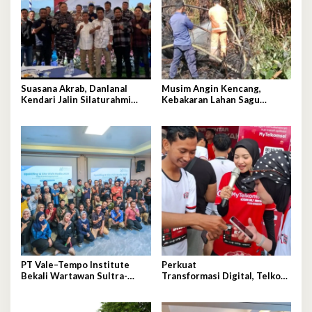
Suasana Akrab, Danlanal
Musim Angin Kencang,
Kendari Jalin Silaturahmi
Kebakaran Lahan Sagu
Erat Bersama Insan Pers
Mengancam Perumahan BTN
Fadil Indah
PT Vale–Tempo Institute
Perkuat
Bekali Wartawan Sultra-
Transformasi Digital, Telkom
Sulsel Teknik Liputan
sel Dorong Adopsi 5G di
Investigasi di Sorowako
Kota Kendari