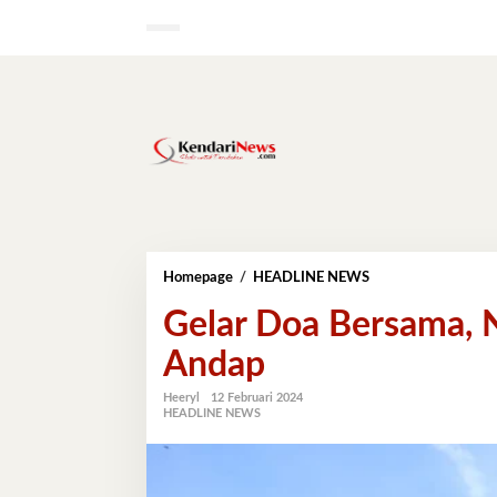
Lewati
ke
konten
Gelar
Homepage
/
HEADLINE NEWS
Doa
Gelar Doa Bersama, 
Bersama,
Nih
Andap
Pesan
Pj
Gubernur
Heeryl
12 Februari 2024
HEADLINE NEWS
Andap