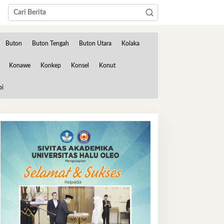
Buton
Buton Tengah
Buton Utara
Kolaka
Konawe
Konkep
Konsel
Konut
bi