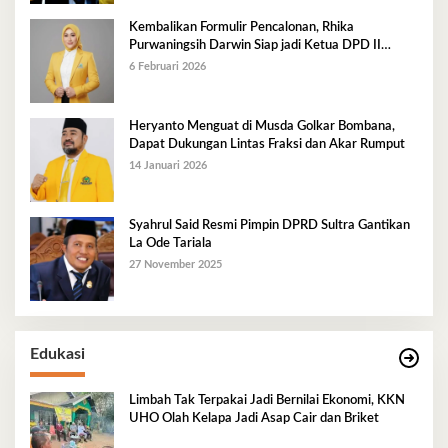
Kembalikan Formulir Pencalonan, Rhika
Purwaningsih Darwin Siap jadi Ketua DPD II
Golkar Mubar
6 Februari 2026
Heryanto Menguat di Musda Golkar Bombana,
Dapat Dukungan Lintas Fraksi dan Akar Rumput
14 Januari 2026
Syahrul Said Resmi Pimpin DPRD Sultra Gantikan
La Ode Tariala
27 November 2025
Edukasi
Limbah Tak Terpakai Jadi Bernilai Ekonomi, KKN
UHO Olah Kelapa Jadi Asap Cair dan Briket