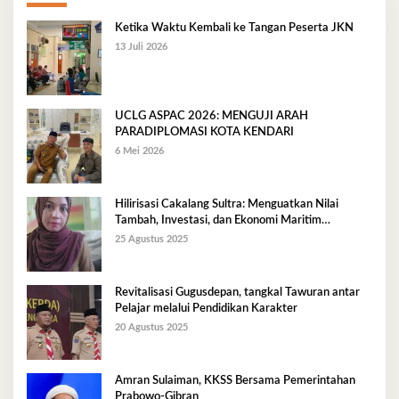
Ketika Waktu Kembali ke Tangan Peserta JKN
13 Juli 2026
UCLG ASPAC 2026: MENGUJI ARAH
PARADIPLOMASI KOTA KENDARI
6 Mei 2026
Hilirisasi Cakalang Sultra: Menguatkan Nilai
Tambah, Investasi, dan Ekonomi Maritim
Berkelanjutan
25 Agustus 2025
Revitalisasi Gugusdepan, tangkal Tawuran antar
Pelajar melalui Pendidikan Karakter
20 Agustus 2025
Amran Sulaiman, KKSS Bersama Pemerintahan
Prabowo-Gibran