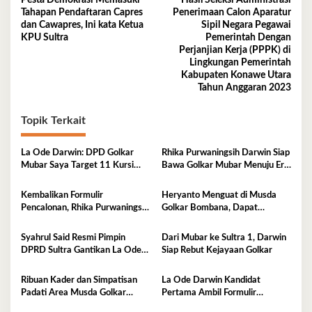
Pesta Demokrasi Memasuki
Hasil Seleksi Administrasi
pos
Tahapan Pendaftaran Capres
Penerimaan Calon Aparatur
dan Cawapres, Ini kata Ketua
Sipil Negara Pegawai
KPU Sultra
Pemerintah Dengan
Perjanjian Kerja (PPPK) di
Lingkungan Pemerintah
Kabupaten Konawe Utara
Tahun Anggaran 2023
Topik Terkait
La Ode Darwin: DPD Golkar
Rhika Purwaningsih Darwin Siap
Mubar Saya Target 11 Kursi
Bawa Golkar Mubar Menuju Era
DPRD
Kejayaan Baru
Kembalikan Formulir
Heryanto Menguat di Musda
Pencalonan, Rhika Purwaningsih
Golkar Bombana, Dapat
Darwin Siap jadi Ketua DPD II
Dukungan Lintas Fraksi dan
Golkar Mubar
Akar Rumput
Syahrul Said Resmi Pimpin
Dari Mubar ke Sultra 1, Darwin
DPRD Sultra Gantikan La Ode
Siap Rebut Kejayaan Golkar
Tariala
Ribuan Kader dan Simpatisan
La Ode Darwin Kandidat
Padati Area Musda Golkar
Pertama Ambil Formulir
Sultra
Pendaftaran