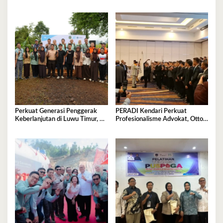
Liputan Investigasi di Sorowako
Dorong Adopsi 5G di
Kota Kendari
Perkuat Generasi Penggerak
PERADI Kendari Perkuat
Keberlanjutan di Luwu Timur, PT
Profesionalisme Advokat, Otto
Vale Luncurkan Kelas
Hasibuan Minta Pengurus Baru
Konservasi
Jaga Integritas