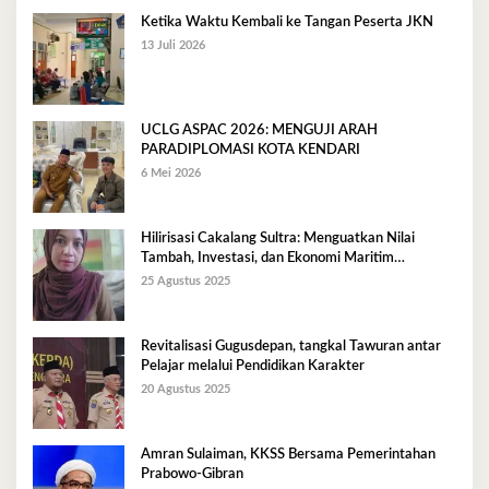
Ketika Waktu Kembali ke Tangan Peserta JKN
13 Juli 2026
UCLG ASPAC 2026: MENGUJI ARAH
PARADIPLOMASI KOTA KENDARI
6 Mei 2026
Hilirisasi Cakalang Sultra: Menguatkan Nilai
Tambah, Investasi, dan Ekonomi Maritim
Berkelanjutan
25 Agustus 2025
Revitalisasi Gugusdepan, tangkal Tawuran antar
Pelajar melalui Pendidikan Karakter
20 Agustus 2025
Amran Sulaiman, KKSS Bersama Pemerintahan
Prabowo-Gibran