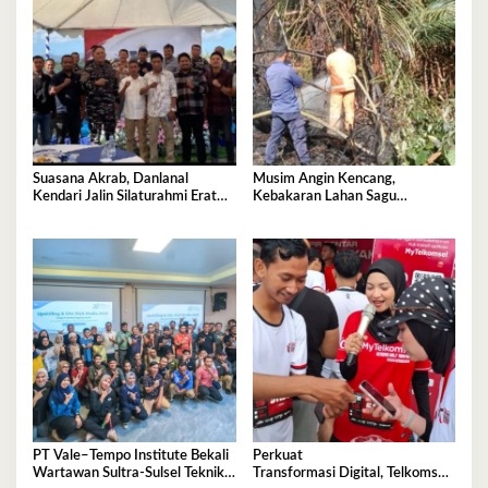
Suasana Akrab, Danlanal
Musim Angin Kencang,
Kendari Jalin Silaturahmi Erat
Kebakaran Lahan Sagu
Bersama Insan Pers
Mengancam Perumahan BTN
Fadil Indah
PT Vale–Tempo Institute Bekali
Perkuat
Wartawan Sultra-Sulsel Teknik
Transformasi Digital, Telkomsel