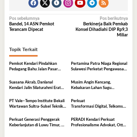
Navigasi
Pos sebelumnya
Pos berikutnya
Bandel, 14 ASN Pemkot
Berkinerja Baik Pemkab
pos
Terancam Dipecat
Konsel Dihadiahi DIP Rp9,3
Miliar
Topik Terkait
Pemkot Kendari Pindahkan
Pertamina Patra Niaga Regional
Pedagang Bahu Jalan Pasar
Sulawesi Perketat Pengawasan
Sentral ke Lokasi Resmi,
Penyaluran BBM di SPBU
Kawasan Jadi Lebih Tertib
Kabupaten Kolaka Utara
Suasana Akrab, Danlanal
Musim Angin Kencang,
Kendari Jalin Silaturahmi Erat
Kebakaran Lahan Sagu
Bersama Insan Pers
Mengancam Perumahan BTN
Fadil Indah
PT Vale–Tempo Institute Bekali
Perkuat
Wartawan Sultra-Sulsel Teknik
Transformasi Digital, Telkomsel
Liputan Investigasi di Sorowako
Dorong Adopsi 5G di
Kota Kendari
Perkuat Generasi Penggerak
PERADI Kendari Perkuat
Keberlanjutan di Luwu Timur, PT
Profesionalisme Advokat, Otto
Vale Luncurkan Kelas
Hasibuan Minta Pengurus Baru
Konservasi
Jaga Integritas