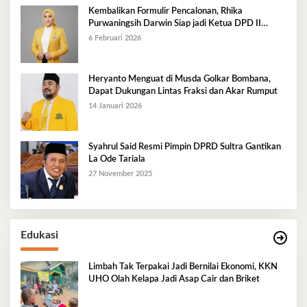
Kembalikan Formulir Pencalonan, Rhika
Purwaningsih Darwin Siap jadi Ketua DPD II
Golkar Mubar
6 Februari 2026
Heryanto Menguat di Musda Golkar Bombana,
Dapat Dukungan Lintas Fraksi dan Akar Rumput
14 Januari 2026
Syahrul Said Resmi Pimpin DPRD Sultra Gantikan
La Ode Tariala
27 November 2025
Edukasi
Limbah Tak Terpakai Jadi Bernilai Ekonomi, KKN
UHO Olah Kelapa Jadi Asap Cair dan Briket