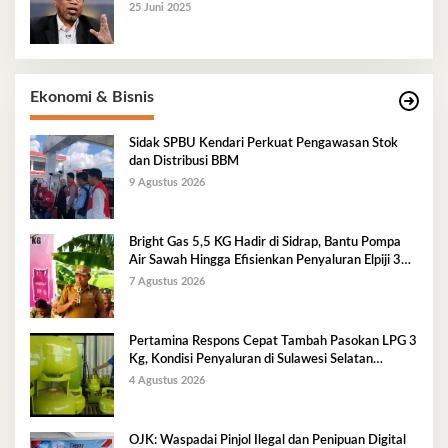
25 Juni 2025
Ekonomi & Bisnis
Sidak SPBU Kendari Perkuat Pengawasan Stok
dan Distribusi BBM
9 Agustus 2026
Bright Gas 5,5 KG Hadir di Sidrap, Bantu Pompa
Air Sawah Hingga Efisienkan Penyaluran Elpiji 3
Kg
7 Agustus 2026
Pertamina Respons Cepat Tambah Pasokan LPG 3
Kg, Kondisi Penyaluran di Sulawesi Selatan
Berlangsung Kondusif
4 Agustus 2026
OJK: Waspadai Pinjol Ilegal dan Penipuan Digital