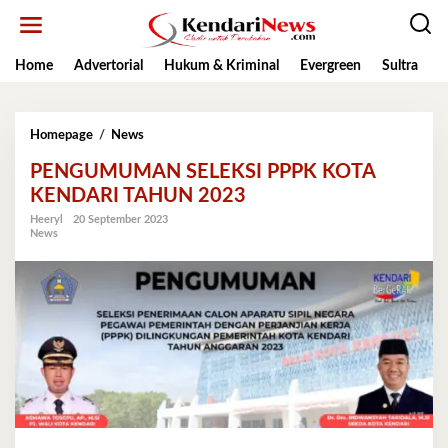
Lewati
ke
konten
Home
Advertorial
Hukum & Kriminal
Evergreen
Sultra
K
PENGUMUMAN
Homepage
/
News
SELEKSI
PENGUMUMAN SELEKSI PPPK KOTA
PPPK
KOTA
KENDARI TAHUN 2023
KENDARI
Heeryl
20 September 2023
TAHUN
News
2023