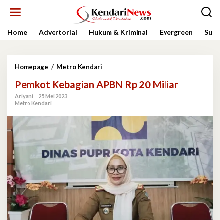
Lewati
ke
konten
Home
Advertorial
Hukum & Kriminal
Evergreen
Sult
Pemkot
Homepage
/
Metro Kendari
Kebagian
Pemkot Kebagian APBN Rp 20 Miliar
APBN
Rp
Ariyani
25 Mei 2023
20
Metro Kendari
Miliar