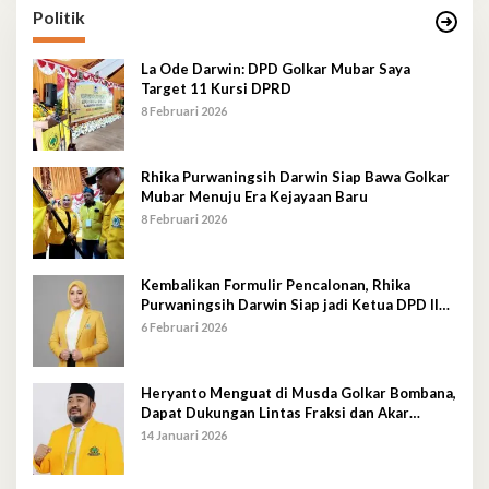
Politik
La Ode Darwin: DPD Golkar Mubar Saya
Target 11 Kursi DPRD
8 Februari 2026
Rhika Purwaningsih Darwin Siap Bawa Golkar
Mubar Menuju Era Kejayaan Baru
8 Februari 2026
Kembalikan Formulir Pencalonan, Rhika
Purwaningsih Darwin Siap jadi Ketua DPD II
Golkar Mubar
6 Februari 2026
Heryanto Menguat di Musda Golkar Bombana,
Dapat Dukungan Lintas Fraksi dan Akar
Rumput
14 Januari 2026