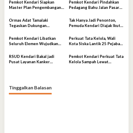
Pemkot Kendari Siapkan
Pemkot Kendari Pindahkan
Master Plan Pengembangan
Pedagang Bahu Jalan Pasar
RSUD Jadi Rumah Sakit
Sentral ke Lokasi Resmi,
Modern Unggulan
Kawasan Jadi Lebih Tertib
Ormas Adat Tamalaki
Tak Hanya Jadi Penonton,
Tegaskan Dukungan
Pemuda Kendari Diajak Ikut
terhadap Keberlanjutan
Tentukan Arah Pembangunan
Investasi IPIP
Pemkot Kendari Libatkan
Perkuat Tata Kelola, Wali
Seluruh Elemen Wujudkan
Kota Siska Lantik 25 Pejabat
Kota Tangguh Iklim
Administrator
RSUD Kendari Bakal jadi
Pemkot Kendari Perkuat Tata
Pusat Layanan Kanker
Kelola Sampah Lewat
Berstandar Nasional
Ekonomi Sirkular
Tinggalkan Balasan