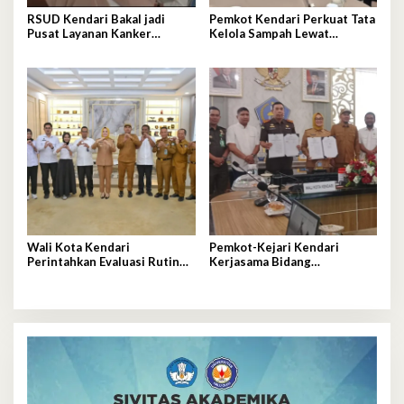
RSUD Kendari Bakal jadi
Pemkot Kendari Perkuat Tata
Pusat Layanan Kanker
Kelola Sampah Lewat
Berstandar Nasional
Ekonomi Sirkular
Wali Kota Kendari
Pemkot-Kejari Kendari
Perintahkan Evaluasi Rutin
Kerjasama Bidang
Kualitas MBG
Pendampingan Hukum
‘Gratis’