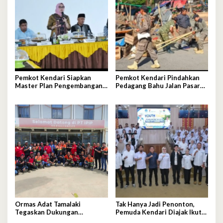
Pemkot Kendari Siapkan
Pemkot Kendari Pindahkan
Master Plan Pengembangan
Pedagang Bahu Jalan Pasar
RSUD Jadi Rumah Sakit
Sentral ke Lokasi Resmi,
Modern Unggulan
Kawasan Jadi Lebih Tertib
Ormas Adat Tamalaki
Tak Hanya Jadi Penonton,
Tegaskan Dukungan
Pemuda Kendari Diajak Ikut
terhadap Keberlanjutan
Tentukan Arah Pembangunan