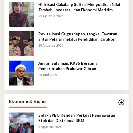
Hilirisasi Cakalang Sultra: Menguatkan Nilai
Tambah, Investasi, dan Ekonomi Maritim
Berkelanjutan
25 Agustus 2025
Revitalisasi Gugusdepan, tangkal Tawuran
antar Pelajar melalui Pendidikan Karakter
20 Agustus 2025
Amran Sulaiman, KKSS Bersama
Pemerintahan Prabowo-Gibran
25 Juni 2025
Ekonomi & Bisnis
Sidak SPBU Kendari Perkuat Pengawasan
Stok dan Distribusi BBM
9 Agustus 2026