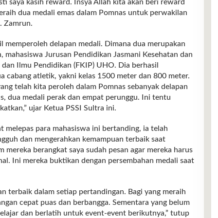
ti saya kasih reward. Insya Allah kita akan beri reward
peraih dua medali emas dalam Pomnas untuk perwakilan
. Zamrun.
asil memperoleh delapan medali. Dimana dua merupakan
n, mahasiswa Jurusan Pendidikan Jasmani Kesehatan dan
n dan Ilmu Pendidikan (FKIP) UHO. Dia berhasil
a cabang atletik, yakni kelas 1500 meter dan 800 meter.
 yang telah kita peroleh dalam Pomnas sebanyak delapan
mas, dua medali perak dan empat perunggu. Ini tentu
atkan,” ujar Ketua PSSI Sultra ini.
t melepas para mahasiswa ini bertanding, ia telah
ngguh dan mengerahkan kemampuan terbaik saat
um mereka berangkat saya sudah pesan agar mereka harus
al. Ini mereka buktikan dengan persembahan medali saat
 terbaik dalam setiap pertandingan. Bagi yang meraih
 jangan cepat puas dan berbangga. Sementara yang belum
elajar dan berlatih untuk event-event berikutnya,” tutup