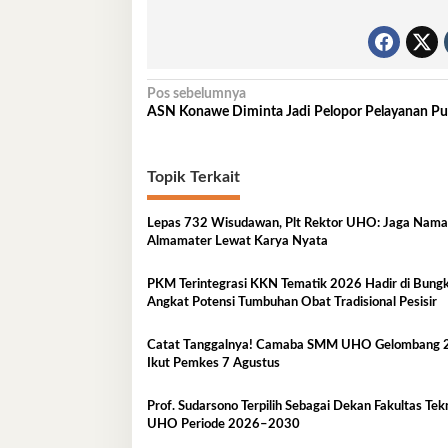
Navigasi
Pos sebelumnya
ASN Konawe Diminta Jadi Pelopor Pelayanan Pu
pos
Topik Terkait
Lepas 732 Wisudawan, Plt Rektor UHO: Jaga Nama
Almamater Lewat Karya Nyata
PKM Terintegrasi KKN Tematik 2026 Hadir di Bung
Angkat Potensi Tumbuhan Obat Tradisional Pesisir
Catat Tanggalnya! Camaba SMM UHO Gelombang 2
Ikut Pemkes 7 Agustus
Prof. Sudarsono Terpilih Sebagai Dekan Fakultas Tek
UHO Periode 2026–2030