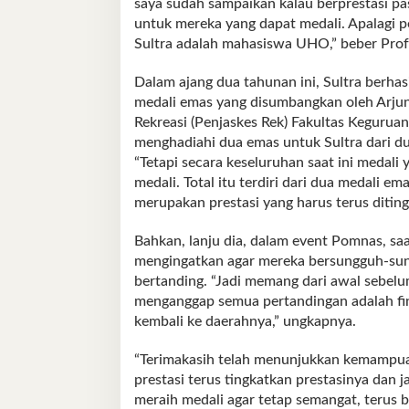
saya sudah sampaikan kalau berprestasi pas
untuk mereka yang dapat medali. Apalagi 
Sultra adalah mahasiswa UHO,” beber Prof
Dalam ajang dua tahunan ini, Sultra berh
medali emas yang disumbangkan oleh Arju
Rekreasi (Penjaskes Rek) Fakultas Kegurua
menghadiahi dua emas untuk Sultra dari du
“Tetapi secara keseluruhan saat ini medali
medali. Total itu terdiri dari dua medali e
merupakan prestasi yang harus terus ditingk
Bahkan, lanju dia, dalam event Pomnas, saa
mengingatkan agar mereka bersungguh-su
bertanding. “Jadi memang dari awal sebel
menganggap semua pertandingan adalah fin
kembali ke daerahnya,” ungkapnya.
“Terimakasih telah menunjukkan kemampuan
prestasi terus tingkatkan prestasinya dan
meraih medali agar tetap semangat, terus b