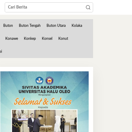
Buton
Buton Tengah
Buton Utara
Kolaka
Konawe
Konkep
Konsel
Konut
bi