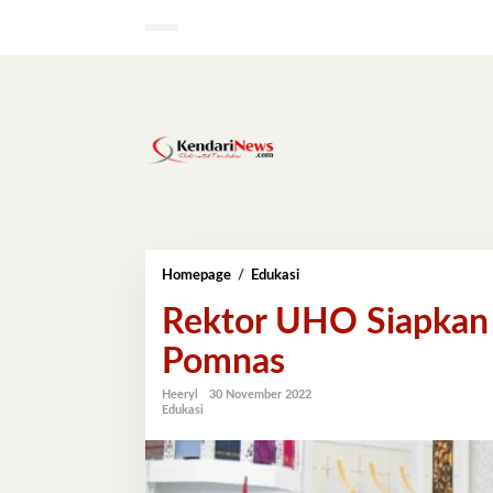
Lewati
ke
konten
Rektor
Homepage
/
Edukasi
UHO
Rektor UHO Siapkan 
Siapkan
Reward
Pomnas
Peraih
Medali
Pomnas
Heeryl
30 November 2022
Edukasi