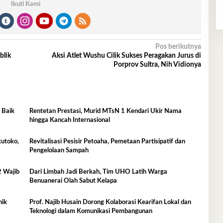
Ikuti Kami
Pos berikutnya
blik
Aksi Atlet Wushu Cilik Sukses Peragakan Jurus di
Porprov Sultra, Nih Vidionya
 Baik
Rentetan Prestasi, Murid MTsN 1 Kendari Ukir Nama
hingga Kancah Internasional
kutoko,
Revitalisasi Pesisir Petoaha, Pemetaan Partisipatif dan
Pengelolaan Sampah
 Wajib
Dari Limbah Jadi Berkah, Tim UHO Latih Warga
Benuanerai Olah Sabut Kelapa
nik
Prof. Najib Husain Dorong Kolaborasi Kearifan Lokal dan
Teknologi dalam Komunikasi Pembangunan