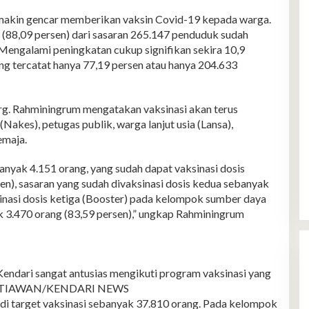
n gencar memberikan vaksin Covid-19 kepada warga.
 (88,09 persen) dari sasaran 265.147 penduduk sudah
Mengalami peningkatan cukup signifikan sekira 10,9
ang tercatat hanya 77,19 persen atau hanya 204.633
drg. Rahminingrum mengatakan vaksinasi akan terus
Nakes), petugas publik, warga lanjut usia (Lansa),
emaja.
nyak 4.151 orang, yang sudah dapat vaksinasi dosis
n), sasaran yang sudah divaksinasi dosis kedua sebanyak
inasi dosis ketiga (Booster) pada kelompok sumber daya
 3.470 orang (83,59 persen),” ungkap Rahminingrum
endari sangat antusias mengikuti program vaksinasi yang
S SETIAWAN/KENDARI NEWS
i target vaksinasi sebanyak 37.810 orang. Pada kelompok