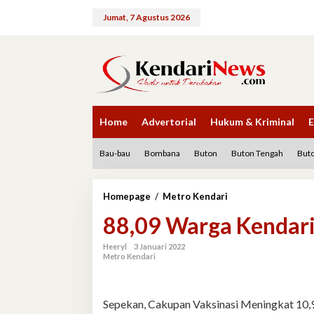
Lewati
ke
Jumat, 7 Agustus 2026
konten
Home
Advertorial
Hukum & Kriminal
E
Bau-bau
Bombana
Buton
Buton Tengah
Buto
88,09
Homepage
/
Metro Kendari
Warga
88,09 Warga Kendari
Kendari
Telah
Divaksin
Heeryl
3 Januari 2022
Metro Kendari
Sepekan, Cakupan Vaksinasi Meningkat 10,