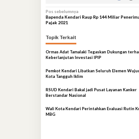
Navigasi
Pos sebelumnya
Bapenda Kendari Raup Rp 144 Miliar Penerim
pos
Pajak 2021
Topik Terkait
Ormas Adat Tamalaki Tegaskan Dukungan terh
Keberlanjutan Investasi IPIP
Pemkot Kendari Libatkan Seluruh Elemen Wuju
Kota Tangguh Iklim
RSUD Kendari Bakal jadi Pusat Layanan Kanker
Berstandar Nasional
Wali Kota Kendari Perintahkan Evaluasi Rutin K
MBG