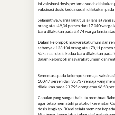
ini vaksinasi dosis pertama sudah dilakukan
vaksinasi dosis kedua sudah dilakukan pada 
Selanjutnya, warga lanjut usia (lansia) yang
orang atau 49,04 persen dari 17.040 warga la
baru dilakukan pada 5.674 warga lansia atau
Dalam kelompok masyarakat umum dan renta
sebanyak 133.104 orang atau 78,11 persen d
Vaksinasi dosis kedua baru dilakukan pada 7
dalam kelompok masyarakat umum dan rent
Sementara pada kelompok remaja, vaksinasi
100,47 persen dari 35.737 remaja yang menja
dilakukan pada 23.795 orang atau 66,58 pers
Capaian yang sangat baik itu membuat Rah
agar tetap mematuhi protokol kesehatan Co
dosis lengkap. “Kami selalu meminta kepada 
kita benar-benar bisa keluar dari wabah pan