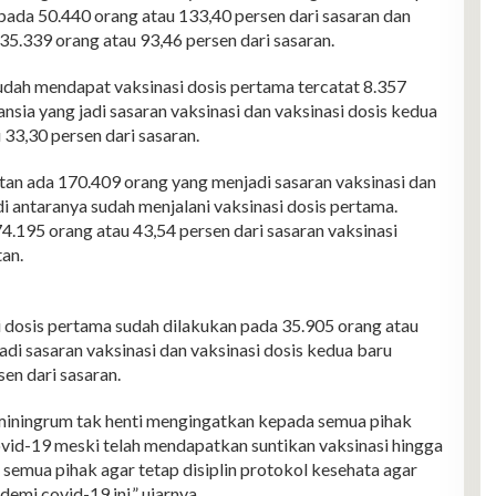
 pada 50.440 orang atau 133,40 persen dari sasaran dan
35.339 orang atau 93,46 persen dari sasaran.
 sudah mendapat vaksinasi dosis pertama tercatat 8.357
nsia yang jadi sasaran vaksinasi dan vaksinasi dosis kedua
 33,30 persen dari sasaran.
n ada 170.409 orang yang menjadi sasaran vaksinasi dan
i antaranya sudah menjalani vaksinasi dosis pertama.
4.195 orang atau 43,54 persen dari sasaran vaksinasi
an.
 dosis pertama sudah dilakukan pada 35.905 orang atau
di sasaran vaksinasi dan vaksinasi dosis kedua baru
en dari sasaran.
miningrum tak henti mengingatkan kepada semua pihak
vid-19 meski telah mendapatkan suntikan vaksinasi hingga
semua pihak agar tetap disiplin protokol kesehata agar
demi covid-19 ini,” ujarnya