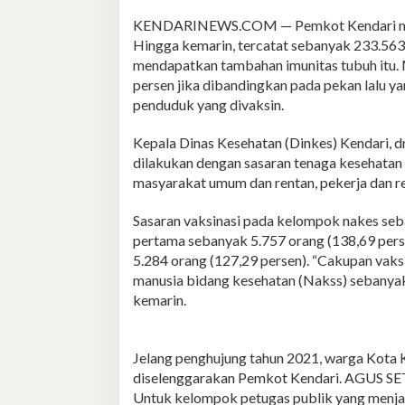
KENDARINEWS.COM — Pemkot Kendari maki
Hingga kemarin, tercatat sebanyak 233.563
mendapatkan tambahan imunitas tubuh itu. 
persen jika dibandingkan pada pekan lalu y
penduduk yang divaksin.
Kepala Dinas Kesehatan (Dinkes) Kendari, 
dilakukan dengan sasaran tenaga kesehatan (
masyarakat umum dan rentan, pekerja dan r
Sasaran vaksinasi pada kelompok nakes seba
pertama sebanyak 5.757 orang (138,69 perse
5.284 orang (127,29 persen). “Cakupan vaks
manusia bidang kesehatan (Nakss) sebanyak
kemarin.
Jelang penghujung tahun 2021, warga Kota K
diselenggarakan Pemkot Kendari. AGU
Untuk kelompok petugas publik yang menjad