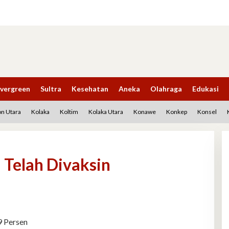
vergreen
Sultra
Kesehatan
Aneka
Olahraga
Edukasi
n Utara
Kolaka
Koltim
Kolaka Utara
Konawe
Konkep
Konsel
 Telah Divaksin
9 Persen