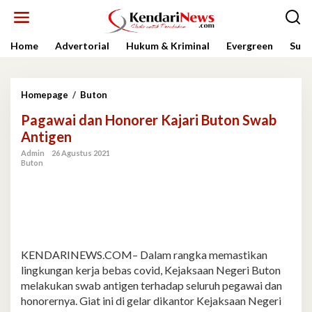
Lewati
ke
konten
Home
Advertorial
Hukum & Kriminal
Evergreen
Sult
Pagawai
Homepage
/
Buton
dan
Pagawai dan Honorer Kajari Buton Swab
Honorer
Kajari
Antigen
Buton
Admin
26 Agustus 2021
Swab
Buton
Antigen
KENDARINEWS.COM– Dalam rangka memastikan
lingkungan kerja bebas covid, Kejaksaan Negeri Buton
melakukan swab antigen terhadap seluruh pegawai dan
honorernya. Giat ini di gelar dikantor Kejaksaan Negeri