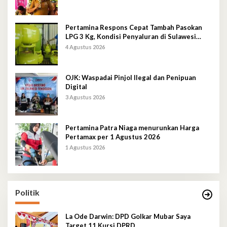
Pertamina Respons Cepat Tambah Pasokan
LPG 3 Kg, Kondisi Penyaluran di Sulawesi
Selatan Berlangsung Kondusif
4 Agustus 2026
OJK: Waspadai Pinjol Ilegal dan Penipuan
Digital
3 Agustus 2026
Pertamina Patra Niaga menurunkan Harga
Pertamax per 1 Agustus 2026
1 Agustus 2026
Politik
La Ode Darwin: DPD Golkar Mubar Saya
Target 11 Kursi DPRD