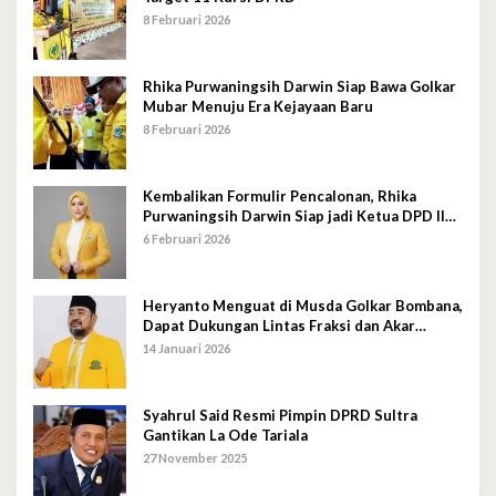
8 Februari 2026
Rhika Purwaningsih Darwin Siap Bawa Golkar
Mubar Menuju Era Kejayaan Baru
8 Februari 2026
Kembalikan Formulir Pencalonan, Rhika
Purwaningsih Darwin Siap jadi Ketua DPD II
Golkar Mubar
6 Februari 2026
Heryanto Menguat di Musda Golkar Bombana,
Dapat Dukungan Lintas Fraksi dan Akar
Rumput
14 Januari 2026
Syahrul Said Resmi Pimpin DPRD Sultra
Gantikan La Ode Tariala
27 November 2025