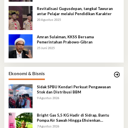
Revitalisasi Gugusdepan, tangkal Tawuran
antar Pelajar melalui Pendidikan Karakter
20 Agustus 2025
Amran Sulaiman, KKSS Bersama
Pemerintahan Prabowo-Gibran
25 Juni 2025
Ekonomi & Bisnis
Sidak SPBU Kendari Perkuat Pengawasan
Stok dan Distribusi BBM
9 Agustus 2026
Bright Gas 5,5 KG Hadir di Sidrap, Bantu
Pompa Air Sawah Hingga Efisienkan
Penyaluran Elpiji 3 Kg
7 Agustus 2026