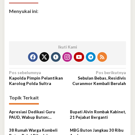
Menyukai ini:
Ikuti Kami
Navigasi
Pos sebelumnya
Pos berikutnya
Kapolda Pimpin Pelantikan
Sebulan Bebas, Residivis
pos
Karolog Polda Sultra
Curanmor Kembali Berulah
Topik Terkait
Apresiasi Dedikasi Guru
Bupati Alvin Rombak Kabinet,
PAUD, Wabup Buton:
21 Pejabat Berganti
Pendidikan Usia Dini Fondasi
Generasi Emas
38 Rumah Warga Kombeli
MBG Buton Jangkau 30 Ribu