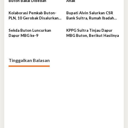
Buton Bakal Dibedah
Anak
Kolaborasi Pemkab Buton-
Bupati Alvin Salurkan CSR
PLN, 10 Gerobak Disalurkan
Bank Sultra, Rumah Ibadah
untuk Pelaku UMKM
dan Sanitasi jadi Sasaran
Bantuan
Sekda Buton Luncurkan
KPPG Sultra Tinjau Dapur
Dapur MBG ke-9
MBG Buton, Berikut Hasilnya
Tinggalkan Balasan