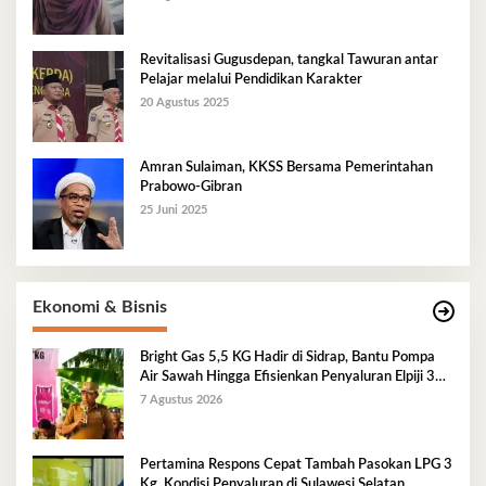
Revitalisasi Gugusdepan, tangkal Tawuran antar
Pelajar melalui Pendidikan Karakter
20 Agustus 2025
Amran Sulaiman, KKSS Bersama Pemerintahan
Prabowo-Gibran
25 Juni 2025
Ekonomi & Bisnis
Bright Gas 5,5 KG Hadir di Sidrap, Bantu Pompa
Air Sawah Hingga Efisienkan Penyaluran Elpiji 3
Kg
7 Agustus 2026
Pertamina Respons Cepat Tambah Pasokan LPG 3
Kg, Kondisi Penyaluran di Sulawesi Selatan