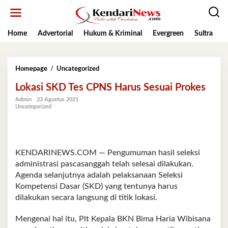
Lewati
ke
konten
Home
Advertorial
Hukum & Kriminal
Evergreen
Sultra
K
Lokasi
Homepage
/
Uncategorized
SKD
Lokasi SKD Tes CPNS Harus Sesuai Prokes
Tes
CPNS
Admin
23 Agustus 2021
Harus
Uncategorized
Sesuai
Prokes
KENDARINEWS.COM — Pengumuman hasil seleksi
administrasi pascasanggah telah selesai dilakukan.
Agenda selanjutnya adalah pelaksanaan Seleksi
Kompetensi Dasar (SKD) yang tentunya harus
dilakukan secara langsung di titik lokasi.
Mengenai hal itu, Plt Kepala BKN Bima Haria Wibisana