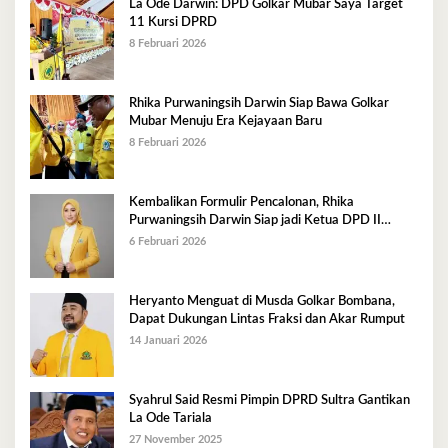
La Ode Darwin: DPD Golkar Mubar Saya Target
11 Kursi DPRD
8 Februari 2026
Rhika Purwaningsih Darwin Siap Bawa Golkar
Mubar Menuju Era Kejayaan Baru
8 Februari 2026
Kembalikan Formulir Pencalonan, Rhika
Purwaningsih Darwin Siap jadi Ketua DPD II
Golkar Mubar
6 Februari 2026
Heryanto Menguat di Musda Golkar Bombana,
Dapat Dukungan Lintas Fraksi dan Akar Rumput
14 Januari 2026
Syahrul Said Resmi Pimpin DPRD Sultra Gantikan
La Ode Tariala
27 November 2025