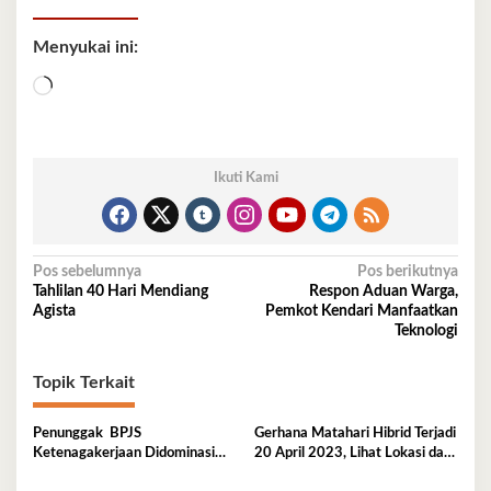
Menyukai ini:
Memuat...
Ikuti Kami
Navigasi
Pos sebelumnya
Pos berikutnya
Tahlilan 40 Hari Mendiang
Respon Aduan Warga,
pos
Agista
Pemkot Kendari Manfaatkan
Teknologi
Topik Terkait
Penunggak BPJS
Gerhana Matahari Hibrid Terjadi
Ketenagakerjaan Didominasi
20 April 2023, Lihat Lokasi dan
Perusahaan Tambang
Waktunya di Sini