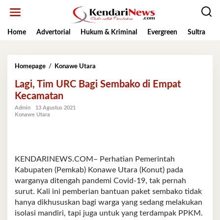
Lewati
ke
konten
Home
Advertorial
Hukum & Kriminal
Evergreen
Sultra
K
Lagi,
Homepage
/
Konawe Utara
Tim
Lagi, Tim URC Bagi Sembako di Empat
URC
Bagi
Kecamatan
Sembako
Admin
13 Agustus 2021
di
Konawe Utara
Empat
Kecamatan
KENDARINEWS.COM– Perhatian Pemerintah
Kabupaten (Pemkab) Konawe Utara (Konut) pada
warganya ditengah pandemi Covid-19, tak pernah
surut. Kali ini pemberian bantuan paket sembako tidak
hanya dikhususkan bagi warga yang sedang melakukan
isolasi mandiri, tapi juga untuk yang terdampak PPKM.