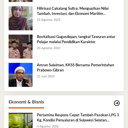
Hilirisasi Cakalang Sultra: Menguatkan Nilai
Tambah, Investasi, dan Ekonomi Maritim
Berkelanjutan
25 Agustus 2025
Revitalisasi Gugusdepan, tangkal Tawuran antar
Pelajar melalui Pendidikan Karakter
20 Agustus 2025
Amran Sulaiman, KKSS Bersama Pemerintahan
Prabowo-Gibran
25 Juni 2025
Ekonomi & Bisnis
Pertamina Respons Cepat Tambah Pasokan LPG 3
Kg, Kondisi Penyaluran di Sulawesi Selatan
Berlangsung Kondusif
4 Agustus 2026