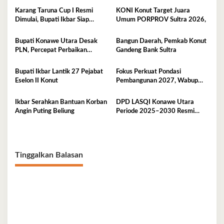
Karang Taruna Cup I Resmi
KONI Konut Target Juara
Dimulai, Bupati Ikbar Siap
Umum PORPROV Sultra 2026,
Bonus Rp50 Juta untuk Juara
Porprov
Bupati Konawe Utara Desak
Bangun Daerah, Pemkab Konut
PLN, Percepat Perbaikan
Gandeng Bank Sultra
Tegangan Listrik
Bupati Ikbar Lantik 27 Pejabat
Fokus Perkuat Pondasi
Eselon II Konut
Pembangunan 2027, Wabup
Abuhaera Tekankan Prioritas
Anggaran
Ikbar Serahkan Bantuan Korban
DPD LASQI Konawe Utara
Angin Puting Beliung
Periode 2025–2030 Resmi
Dilantik
Tinggalkan Balasan