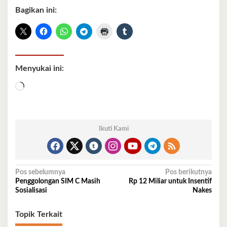
Bagikan ini:
Menyukai ini:
Memuat...
Ikuti Kami
Navigasi
Pos sebelumnya
Pos berikutnya
Penggolongan SIM C Masih
Rp 12 Miliar untuk Insentif
pos
Sosialisasi
Nakes
Topik Terkait