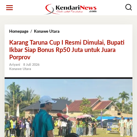
Lewati
ke
konten
Karang
Homepage
/
Konawe Utara
Taruna
Karang Taruna Cup I Resmi Dimulai, Bupati
Cup
I
Ikbar Siap Bonus Rp50 Juta untuk Juara
Resmi
Porprov
Dimulai,
Bupati
Ariyani
8 Juli 2026
Konawe Utara
Ikbar
Siap
Bonus
Rp50
Juta
untuk
Juara
Porprov