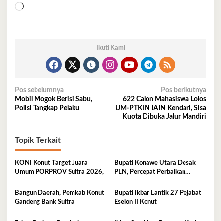
Memuat...
Ikuti Kami
Navigasi
Pos sebelumnya
Pos berikutnya
Mobil Mogok Berisi Sabu,
622 Calon Mahasiswa Lolos
pos
Polisi Tangkap Pelaku
UM-PTKIN IAIN Kendari, Sisa
Kuota Dibuka Jalur Mandiri
Topik Terkait
KONI Konut Target Juara
Bupati Konawe Utara Desak
Umum PORPROV Sultra 2026,
PLN, Percepat Perbaikan
Tegangan Listrik
Bangun Daerah, Pemkab Konut
Bupati Ikbar Lantik 27 Pejabat
Gandeng Bank Sultra
Eselon II Konut