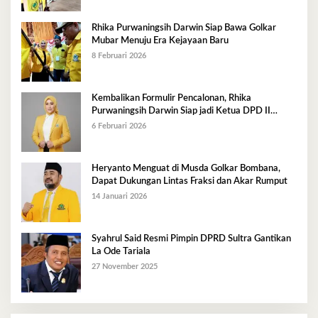
Rhika Purwaningsih Darwin Siap Bawa Golkar
Mubar Menuju Era Kejayaan Baru
8 Februari 2026
Kembalikan Formulir Pencalonan, Rhika
Purwaningsih Darwin Siap jadi Ketua DPD II
Golkar Mubar
6 Februari 2026
Heryanto Menguat di Musda Golkar Bombana,
Dapat Dukungan Lintas Fraksi dan Akar Rumput
14 Januari 2026
Syahrul Said Resmi Pimpin DPRD Sultra Gantikan
La Ode Tariala
27 November 2025