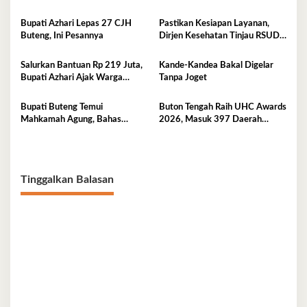
Buteng
Bupati Azhari Lepas 27 CJH
Pastikan Kesiapan Layanan,
Buteng, Ini Pesannya
Dirjen Kesehatan Tinjau RSUD
Buton Tengah
Salurkan Bantuan Rp 219 Juta,
Kande-Kandea Bakal Digelar
Bupati Azhari Ajak Warga
Tanpa Joget
Manfaatkan Sekolah Rakyat
Bupati Buteng Temui
Buton Tengah Raih UHC Awards
Mahkamah Agung, Bahas
2026, Masuk 397 Daerah
Pengadilan Agama
Terbaik Nasional
Tinggalkan Balasan