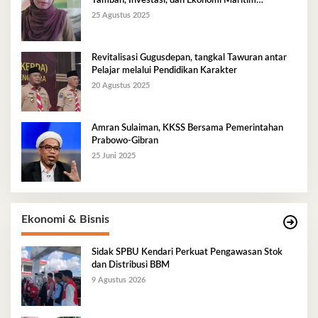
Tambah, Investasi, dan Ekonomi Maritim
Berkelanjutan
25 Agustus 2025
Revitalisasi Gugusdepan, tangkal Tawuran antar
Pelajar melalui Pendidikan Karakter
20 Agustus 2025
Amran Sulaiman, KKSS Bersama Pemerintahan
Prabowo-Gibran
25 Juni 2025
Ekonomi & Bisnis
Sidak SPBU Kendari Perkuat Pengawasan Stok
dan Distribusi BBM
9 Agustus 2026