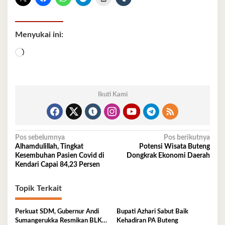
Menyukai ini:
Memuat...
Ikuti Kami
Navigasi
Pos sebelumnya
Pos berikutnya
Alhamdulillah, Tingkat
Potensi Wisata Buteng
pos
Kesembuhan Pasien Covid di
Dongkrak Ekonomi Daerah
Kendari Capai 84,23 Persen
Topik Terkait
Perkuat SDM, Gubernur Andi
Bupati Azhari Sabut Baik
Sumangerukka Resmikan BLK
Kehadiran PA Buteng