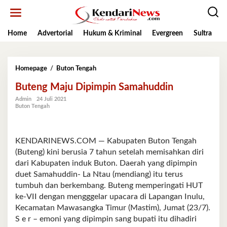
Lewati
ke
konten
Home
Advertorial
Hukum & Kriminal
Evergreen
Sultra
K
Buteng
Homepage
/
Buton Tengah
Maju
Buteng Maju Dipimpin Samahuddin
Dipimpin
Samahuddin
Admin
24 Juli 2021
Buton Tengah
KENDARINEWS.COM — Kabupaten Buton Tengah
(Buteng) kini berusia 7 tahun setelah memisahkan diri
dari Kabupaten induk Buton. Daerah yang dipimpin
duet Samahuddin- La Ntau (mendiang) itu terus
tumbuh dan berkembang. Buteng memperingati HUT
ke-VII dengan mengggelar upacara di Lapangan Inulu,
Kecamatan Mawasangka Timur (Mastim), Jumat (23/7).
S e r – emoni yang dipimpin sang bupati itu dihadiri