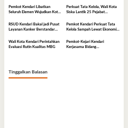
Pemkot Kendari Libatkan
Perkuat Tata Kelola, Wali Kota
Seluruh Elemen Wujudkan Kota
Siska Lantik 25 Pejabat
Tangguh Iklim
Administrator
RSUD Kendari Bakal jadi Pusat
Pemkot Kendari Perkuat Tata
Layanan Kanker Berstandar
Kelola Sampah Lewat Ekonomi
Nasional
Sirkular
Wali Kota Kendari Perintahkan
Pemkot-Kejari Kendari
Evaluasi Rutin Kualitas MBG
Kerjasama Bidang
Pendampingan Hukum ‘Gratis’
Tinggalkan Balasan