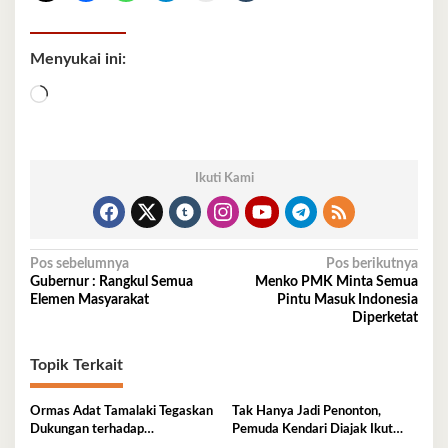
Menyukai ini:
Memuat...
Ikuti Kami
Navigasi
Pos sebelumnya
Pos berikutnya
Gubernur : Rangkul Semua
Menko PMK Minta Semua
pos
Elemen Masyarakat
Pintu Masuk Indonesia
Diperketat
Topik Terkait
Ormas Adat Tamalaki Tegaskan
Tak Hanya Jadi Penonton,
Dukungan terhadap
Pemuda Kendari Diajak Ikut
Keberlanjutan Investasi IPIP
Tentukan Arah Pembangunan