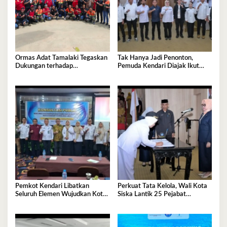
Ormas Adat Tamalaki Tegaskan
Tak Hanya Jadi Penonton,
Dukungan terhadap
Pemuda Kendari Diajak Ikut
Keberlanjutan Investasi IPIP
Tentukan Arah Pembangunan
Pemkot Kendari Libatkan
Perkuat Tata Kelola, Wali Kota
Seluruh Elemen Wujudkan Kota
Siska Lantik 25 Pejabat
Tangguh Iklim
Administrator