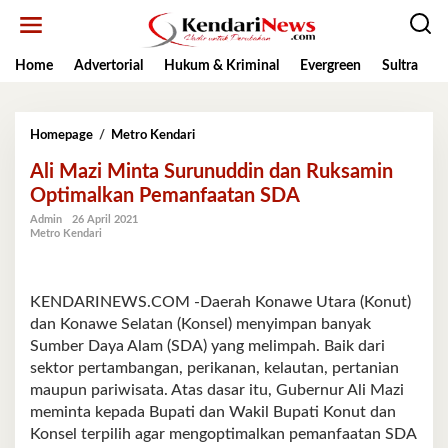
Lewati
ke
konten
Home
Advertorial
Hukum & Kriminal
Evergreen
Sultra
K
Ali
Homepage
/
Metro Kendari
Mazi
Ali Mazi Minta Surunuddin dan Ruksamin
Minta
Surunuddin
Optimalkan Pemanfaatan SDA
dan
Admin
26 April 2021
Ruksamin
Metro Kendari
Optimalkan
Pemanfaatan
SDA
KENDARINEWS.COM -Daerah Konawe Utara (Konut)
dan Konawe Selatan (Konsel) menyimpan banyak
Sumber Daya Alam (SDA) yang melimpah. Baik dari
sektor pertambangan, perikanan, kelautan, pertanian
maupun pariwisata. Atas dasar itu, Gubernur Ali Mazi
meminta kepada Bupati dan Wakil Bupati Konut dan
Konsel terpilih agar mengoptimalkan pemanfaatan SDA