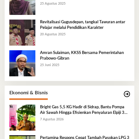
Berkelanjutan
25 Agustus 2025
Revitalisasi Gugusdepan, tangkal Tawuran antar
Pelajar melalui Pendidikan Karakter
20 Agustus 2025
Amran Sulaiman, KKSS Bersama Pemerintahan
Prabowo-Gibran
25 Juni 2025
Ekonomi & Bisnis
Bright Gas 5,5 KG Hadir di Sidrap, Bantu Pompa
Air Sawah Hingga Efisienkan Penyaluran Elpiji 3
Kg
7 Agustus 2026
Pertamina Respons Cepat Tambah Pasokan LPG 3