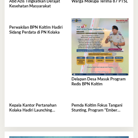
Abd Azis Tingkatkan Derajat
Warga Mokupa Terima 87 PTSL
Kesehatan Masyarakat
Perwakilan BPN KoltIm Hadiri
Sidang Perdata di PN Kolaka
Delapan Desa Masuk Program
Redis BPN Koltim
Kepala Kantor Pertanahan
Pemda Koltim Fokus Tangani
Kolaka Hadiri Launching
Stunting, Program “Ember
Penanaman Jagung Serentak
Posyandu” Jadi Gebrakan di
Kelurahan Tababu