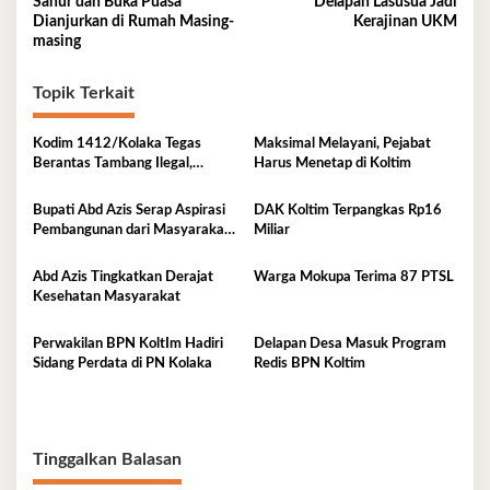
Sahur dan Buka Puasa
Delapan Lasusua Jadi
Dianjurkan di Rumah Masing-
Kerajinan UKM
masing
Topik Terkait
Kodim 1412/Kolaka Tegas
Maksimal Melayani, Pejabat
Berantas Tambang Ilegal,
Harus Menetap di Koltim
Komitmen Jaga Hutan Koltim
Bupati Abd Azis Serap Aspirasi
DAK Koltim Terpangkas Rp16
Pembangunan dari Masyarakat
Miliar
Mowewe
Abd Azis Tingkatkan Derajat
Warga Mokupa Terima 87 PTSL
Kesehatan Masyarakat
Perwakilan BPN KoltIm Hadiri
Delapan Desa Masuk Program
Sidang Perdata di PN Kolaka
Redis BPN Koltim
Tinggalkan Balasan