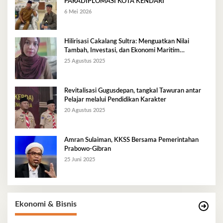
PARADIPLOMASI KOTA KENDARI
6 Mei 2026
Hilirisasi Cakalang Sultra: Menguatkan Nilai
Tambah, Investasi, dan Ekonomi Maritim
Berkelanjutan
25 Agustus 2025
Revitalisasi Gugusdepan, tangkal Tawuran antar
Pelajar melalui Pendidikan Karakter
20 Agustus 2025
Amran Sulaiman, KKSS Bersama Pemerintahan
Prabowo-Gibran
25 Juni 2025
Ekonomi & Bisnis