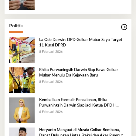
Politik
La Ode Darwin: DPD Golkar Mubar Saya Target
11 Kursi DPRD
8 Februari 2026
Rhika Purwaningsih Darwin Siap Bawa Golkar
Mubar Menuju Era Kejayaan Baru
8 Februari 2026
Kembalikan Formulir Pencalonan, Rhika
Purwaningsih Darwin Siap jadi Ketua DPD II
Golkar Mubar
6 Februari 2026
Heryanto Menguat di Musda Golkar Bombana,
Dapat Dukungan Lintas Fraksi dan Akar Rumput