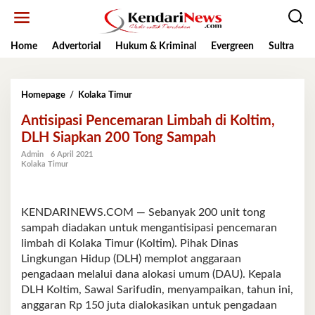
Lewati
ke
konten
Home
Advertorial
Hukum & Kriminal
Evergreen
Sultra
K
Antisipasi
Homepage
/
Kolaka Timur
Pencemaran
Antisipasi Pencemaran Limbah di Koltim,
Limbah
di
DLH Siapkan 200 Tong Sampah
Koltim,
Admin
6 April 2021
DLH
Kolaka Timur
Siapkan
200
Tong
Sampah
KENDARINEWS.COM — Sebanyak 200 unit tong
sampah diadakan untuk mengantisipasi pencemaran
limbah di Kolaka Timur (Koltim). Pihak Dinas
Lingkungan Hidup (DLH) memplot anggaraan
pengadaan melalui dana alokasi umum (DAU). Kepala
DLH Koltim, Sawal Sarifudin, menyampaikan, tahun ini,
anggaran Rp 150 juta dialokasikan untuk pengadaan