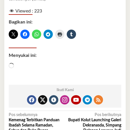
Viewed :
223
Bagikan ini:
Menyukai ini:
Memuat...
Ikuti Kami
Navigasi
Pos sebelumnya
Pos berikutnya
Kemenag Terbitkan Panduan
Bupati Kolut Launching Galeri
pos
Ibadah Selama Ramadan,
Dekranasda, Simpang