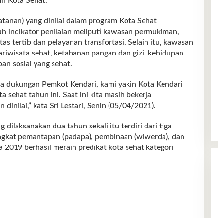
an Kota Sehat.
tatanan) yang dinilai dalam program Kota Sehat
uh indikator penilaian meliputi kawasan permukiman,
as tertib dan pelayanan transfortasi. Selain itu, kawasan
ariwisata sehat, ketahanan pangan dan gizi, kehidupan
an sosial yang sehat.
rta dukungan Pemkot Kendari, kami yakin Kota Kendari
 sehat tahun ini. Saat ini kita masih bekerja
inilai,” kata Sri Lestari, Senin (05/04/2021).
dilaksanakan dua tahun sekali itu terdiri dari tiga
ingkat pemantapan (padapa), pembinaan (wiwerda), dan
 2019 berhasil meraih predikat kota sehat kategori