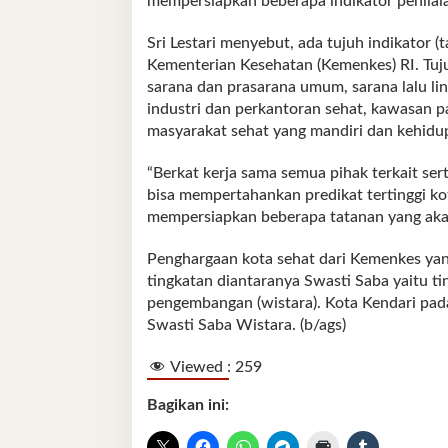
mempersiapkan beberapa indikator penilai
Sri Lestari menyebut, ada tujuh indikator (
Kementerian Kesehatan (Kemenkes) RI. Tuj
sarana dan prasarana umum, sarana lalu lint
industri dan perkantoran sehat, kawasan p
masyarakat sehat yang mandiri dan kehidup
“Berkat kerja sama semua pihak terkait se
bisa mempertahankan predikat tertinggi kota
mempersiapkan beberapa tatanan yang akan d
Penghargaan kota sehat dari Kemenkes yang 
tingkatan diantaranya Swasti Saba yaitu t
pengembangan (wistara). Kota Kendari pada
Swasti Saba Wistara. (b/ags)
Viewed :
259
Bagikan ini: