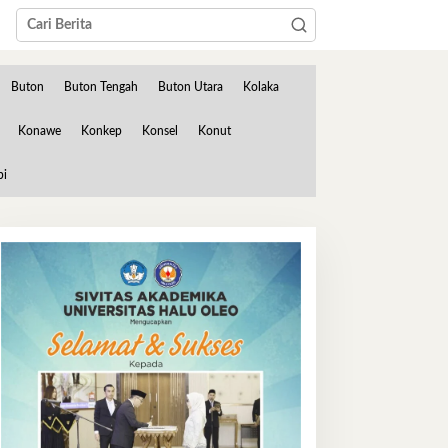
Buton
Buton Tengah
Buton Utara
Kolaka
Konawe
Konkep
Konsel
Konut
bi