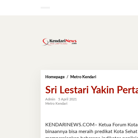
Lewati
ke
konten
Sri
Homepage
/
Metro Kendari
Lestari
Sri Lestari Yakin Pe
Yakin
Pertahankan
Predikat
Admin
5 April 2021
Metro Kendari
Kota
Sehat
KENDARINEWS.COM– Ketua Forum Kota Sehat
binaannya bisa meraih predikat Kota Sehat 