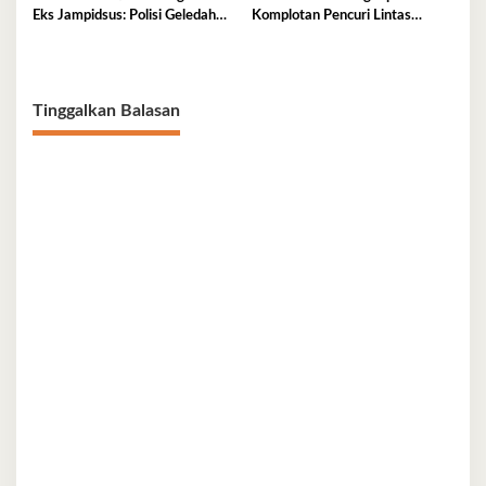
Eks Jampidsus: Polisi Geledah
Komplotan Pencuri Lintas
Jejak, Belum Ada Kesimpulan
Provinsi
Tinggalkan Balasan