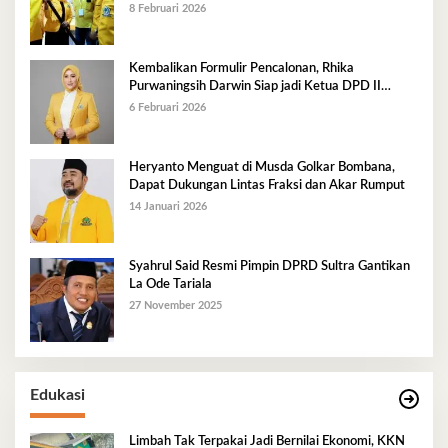
8 Februari 2026
Kembalikan Formulir Pencalonan, Rhika
Purwaningsih Darwin Siap jadi Ketua DPD II
Golkar Mubar
6 Februari 2026
Heryanto Menguat di Musda Golkar Bombana,
Dapat Dukungan Lintas Fraksi dan Akar Rumput
14 Januari 2026
Syahrul Said Resmi Pimpin DPRD Sultra Gantikan
La Ode Tariala
27 November 2025
Edukasi
Limbah Tak Terpakai Jadi Bernilai Ekonomi, KKN