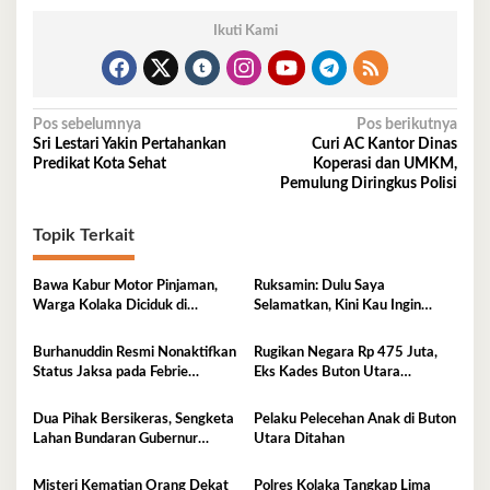
Ikuti Kami
Navigasi
Pos sebelumnya
Pos berikutnya
Sri Lestari Yakin Pertahankan
Curi AC Kantor Dinas
pos
Predikat Kota Sehat
Koperasi dan UMKM,
Pemulung Diringkus Polisi
Topik Terkait
Bawa Kabur Motor Pinjaman,
Ruksamin: Dulu Saya
Warga Kolaka Diciduk di
Selamatkan, Kini Kau Ingin
Makassar
Penjarakan Saya
Burhanuddin Resmi Nonaktifkan
Rugikan Negara Rp 475 Juta,
Status Jaksa pada Febrie
Eks Kades Buton Utara
Adriansyah
Diserahkan ke Kejaksaan
Dua Pihak Bersikeras, Sengketa
Pelaku Pelecehan Anak di Buton
Lahan Bundaran Gubernur
Utara Ditahan
Belum Selesai
Misteri Kematian Orang Dekat
Polres Kolaka Tangkap Lima