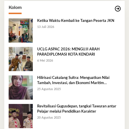
Kolom
Ketika Waktu Kembali ke Tangan Peserta JKN
13 Juli 2026
UCLG ASPAC 2026: MENGUJI ARAH
PARADIPLOMASI KOTA KENDARI
6 Mei 2026
Hilirisasi Cakalang Sultra: Menguatkan Nilai
Tambah, Investasi, dan Ekonomi Maritim
Berkelanjutan
25 Agustus 2025
Revitalisasi Gugusdepan, tangkal Tawuran antar
Pelajar melalui Pendidikan Karakter
20 Agustus 2025