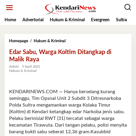
Lewati
ke
konten
Home
Advertorial
Hukum & Kriminal
Evergreen
Sultra
K
Edar
Homepage
/
Hukum & Kriminal
Sabu,
Edar Sabu, Warga Koltim Ditangkap di
Warga
Koltim
Malik Raya
Ditangkap
Admin
5 April 2021
di
Hukum & Kriminal
Malik
Raya
KENDARINEWS.COM — Hanya berselang kurang
seminggu, Tim Opsnal Unit 2 Subdit 3 Ditresnarkoba
Polda Sultra mengamankan warga Kolaka Timur
(Koltim) di Kendari ketangkap edar Narkoba jenis sabu.
Pelaku berinisial RWT (31) tercatat sebagai warga
kecamatan Tirawuta. Dari tangan pelaku, polisi menyita
barang bukti sabu seberat 12,36 gram.Kasubbid