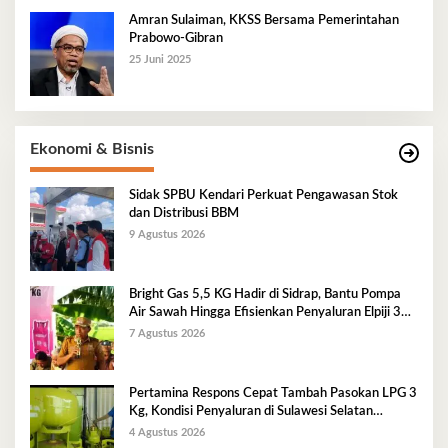
Amran Sulaiman, KKSS Bersama Pemerintahan
Prabowo-Gibran
25 Juni 2025
Ekonomi & Bisnis
Sidak SPBU Kendari Perkuat Pengawasan Stok
dan Distribusi BBM
9 Agustus 2026
Bright Gas 5,5 KG Hadir di Sidrap, Bantu Pompa
Air Sawah Hingga Efisienkan Penyaluran Elpiji 3
Kg
7 Agustus 2026
Pertamina Respons Cepat Tambah Pasokan LPG 3
Kg, Kondisi Penyaluran di Sulawesi Selatan
Berlangsung Kondusif
4 Agustus 2026