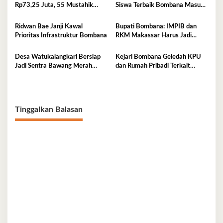
Rp73,25 Juta, 55 Mustahik
Siswa Terbaik Bombana Masuk
Terima Bantuan
Pusdiklat Paskibraka
Ridwan Bae Janji Kawal
Bupati Bombana: IMPIB dan
Prioritas Infrastruktur Bombana
RKM Makassar Harus Jadi
Mitra Pembangunan
Desa Watukalangkari Bersiap
Kejari Bombana Geledah KPU
Jadi Sentra Bawang Merah
dan Rumah Pribadi Terkait
Andalan Bombana
Dugaan Korupsi Dana Hibah
Pilkada
Tinggalkan Balasan