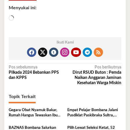
Menyukai ini:
Memuat...
Ikuti Kami
Navigasi
Pos sebelumnya
Pos berikutnya
Pilkada 2024 Bebankan PPS
Dirut RSUD Buton : Pemda
pos
dan KPPS
Naikan Anggaran Jaminan
Kesehatan Warga Miskin
Topik Terkait
Gegara Obat Nyamuk Bakar,
Empat Pelajar Bombana Jalani
Rumah Hangus Tewaskan Ibu
Pusdiklat Paskibraka Sultra,
dan Empat Anak
Siap Kibarkan Merah Putih
BAZNAS Bombana Salurkan
Pilih Lewat Seleksi Ketat, 52