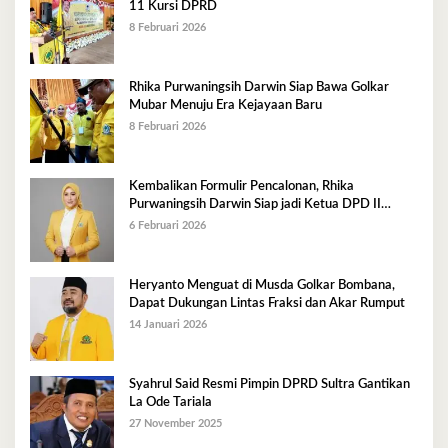
11 Kursi DPRD
8 Februari 2026
Rhika Purwaningsih Darwin Siap Bawa Golkar
Mubar Menuju Era Kejayaan Baru
8 Februari 2026
Kembalikan Formulir Pencalonan, Rhika
Purwaningsih Darwin Siap jadi Ketua DPD II
Golkar Mubar
6 Februari 2026
Heryanto Menguat di Musda Golkar Bombana,
Dapat Dukungan Lintas Fraksi dan Akar Rumput
14 Januari 2026
Syahrul Said Resmi Pimpin DPRD Sultra Gantikan
La Ode Tariala
27 November 2025