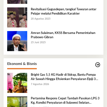
Revitalisasi Gugusdepan, tangkal Tawuran antar
Pelajar melalui Pendidikan Karakter
20 Agustus 2025
Amran Sulaiman, KKSS Bersama Pemerintahan
Prabowo-Gibran
25 Juni 2025
Ekonomi & Bisnis
Bright Gas 5,5 KG Hadir di Sidrap, Bantu Pompa
Air Sawah Hingga Efisienkan Penyaluran Elpiji 3
Kg
7 Agustus 2026
Pertamina Respons Cepat Tambah Pasokan LPG 3
Kg, Kondisi Penyaluran di Sulawesi Selatan