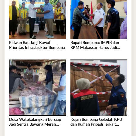
Ridwan Bae Janji Kawal
Bupati Bombana: IMPIB dan
Prioritas Infrastruktur Bombana
RKM Makassar Harus Jadi
Mitra Pembangunan
Desa Watukalangkari Bersiap
Kejari Bombana Geledah KPU
Jadi Sentra Bawang Merah
dan Rumah Pribadi Terkait
Andalan Bombana
Dugaan Korupsi Dana Hibah
Pilkada