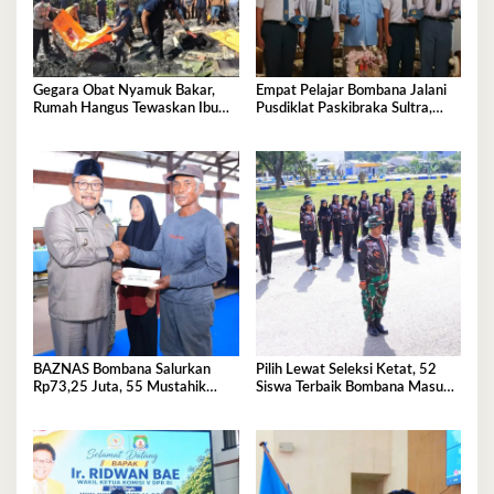
Gegara Obat Nyamuk Bakar,
Empat Pelajar Bombana Jalani
Rumah Hangus Tewaskan Ibu
Pusdiklat Paskibraka Sultra,
dan Empat Anak
Siap Kibarkan Merah Putih
BAZNAS Bombana Salurkan
Pilih Lewat Seleksi Ketat, 52
Rp73,25 Juta, 55 Mustahik
Siswa Terbaik Bombana Masuk
Terima Bantuan
Pusdiklat Paskibraka