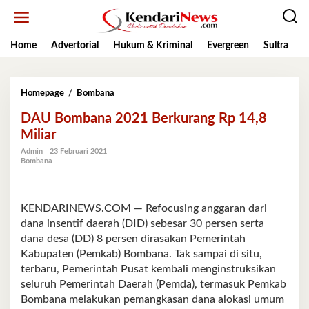
Lewati
ke
konten
Home
Advertorial
Hukum & Kriminal
Evergreen
Sultra
K
DAU
Homepage
/
Bombana
Bombana
DAU Bombana 2021 Berkurang Rp 14,8
2021
Berkurang
Miliar
Rp
Admin
23 Februari 2021
14,8
Bombana
Miliar
KENDARINEWS.COM — Refocusing anggaran dari
dana insentif daerah (DID) sebesar 30 persen serta
dana desa (DD) 8 persen dirasakan Pemerintah
Kabupaten (Pemkab) Bombana. Tak sampai di situ,
terbaru, Pemerintah Pusat kembali menginstruksikan
seluruh Pemerintah Daerah (Pemda), termasuk Pemkab
Bombana melakukan pemangkasan dana alokasi umum