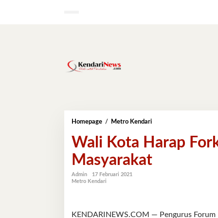
Lewati
ke
konten
Wali
Homepage
/
Metro Kendari
Kota
Wali Kota Harap For
Harap
Forkomla
Masyarakat
Jembatani
Gagasan
Masyarakat
Admin
17 Februari 2021
Metro Kendari
KENDARINEWS.COM — Pengurus Forum Kom