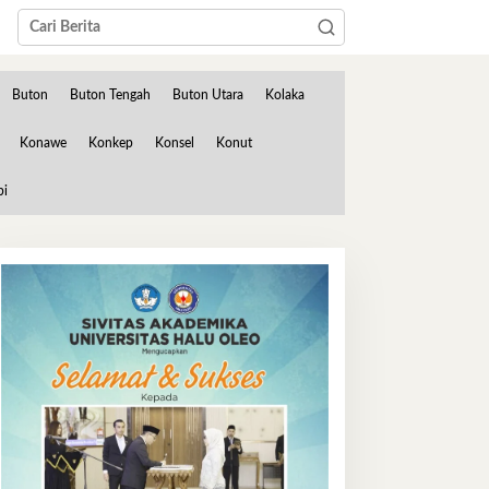
Buton
Buton Tengah
Buton Utara
Kolaka
Konawe
Konkep
Konsel
Konut
bi