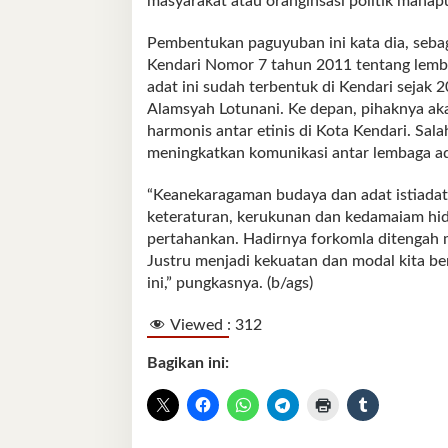
masyarakat atau oranginsasi politik manap
Pembentukan paguyuban ini kata dia, seba
Kendari Nomor 7 tahun 2011 tentang lemb
adat ini sudah terbentuk di Kendari sejak 2
Alamsyah Lotunani. Ke depan, pihaknya a
harmonis antar etinis di Kota Kendari. Sal
meningkatkan komunikasi antar lembaga a
“Keanekaragaman budaya dan adat istiadat 
keteraturan, kerukunan dan kedamaiam hi
pertahankan. Hadirnya forkomla ditengah m
Justru menjadi kekuatan dan modal kita b
ini,” pungkasnya. (b/ags)
Viewed :
312
Bagikan ini: