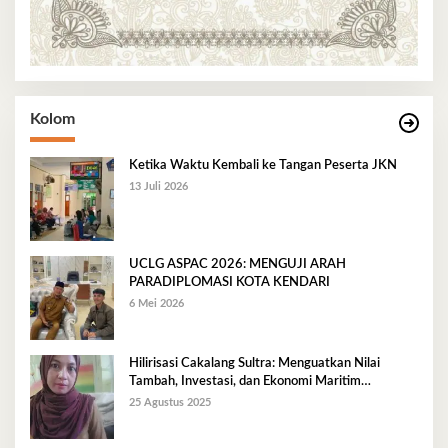
Kolom
Ketika Waktu Kembali ke Tangan Peserta JKN
13 Juli 2026
UCLG ASPAC 2026: MENGUJI ARAH
PARADIPLOMASI KOTA KENDARI
6 Mei 2026
Hilirisasi Cakalang Sultra: Menguatkan Nilai
Tambah, Investasi, dan Ekonomi Maritim
Berkelanjutan
25 Agustus 2025