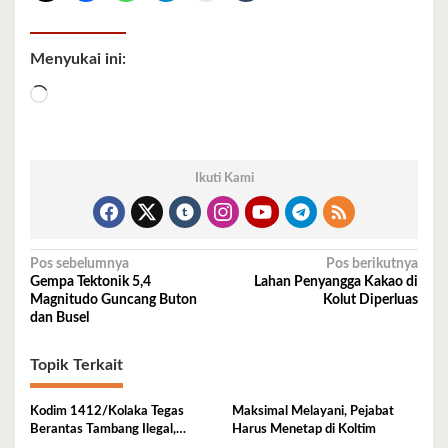
Menyukai ini:
Memuat...
Ikuti Kami
Navigasi
Pos sebelumnya
Pos berikutnya
Gempa Tektonik 5,4
Lahan Penyangga Kakao di
pos
Magnitudo Guncang Buton
Kolut Diperluas
dan Busel
Topik Terkait
Kodim 1412/Kolaka Tegas
Maksimal Melayani, Pejabat
Berantas Tambang Ilegal,
Harus Menetap di Koltim
Komitmen Jaga Hutan Koltim