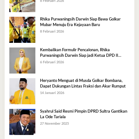
8 Februari 2026
Rhika Purwaningsih Darwin Siap Bawa Golkar
Mubar Menuju Era Kejayaan Baru
8 Februari 2026
Kembalikan Formulir Pencalonan, Rhika
Purwaningsih Darwin Siap jadi Ketua DPD II
Golkar Mubar
6 Februari 2026
Heryanto Menguat di Musda Golkar Bombana,
Dapat Dukungan Lintas Fraksi dan Akar Rumput
14 Januari 2026
Syahrul Said Resmi Pimpin DPRD Sultra Gantikan
La Ode Tariala
27 November 2025