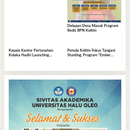
Delapan Desa Masuk Program
Redis BPN Koltim
Kepala Kantor Pertanahan
Pemda Koltim Fokus Tangani
Kolaka Hadiri Launching
Stunting, Program “Ember
Penanaman Jagung Serentak
Posyandu” Jadi Gebrakan di
Kelurahan Tababu