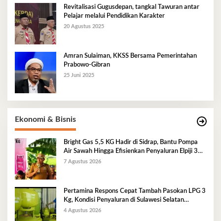
Revitalisasi Gugusdepan, tangkal Tawuran antar
Pelajar melalui Pendidikan Karakter
20 Agustus 2025
Amran Sulaiman, KKSS Bersama Pemerintahan
Prabowo-Gibran
25 Juni 2025
Ekonomi & Bisnis
Bright Gas 5,5 KG Hadir di Sidrap, Bantu Pompa
Air Sawah Hingga Efisienkan Penyaluran Elpiji 3
Kg
7 Agustus 2026
Pertamina Respons Cepat Tambah Pasokan LPG 3
Kg, Kondisi Penyaluran di Sulawesi Selatan
Berlangsung Kondusif
4 Agustus 2026