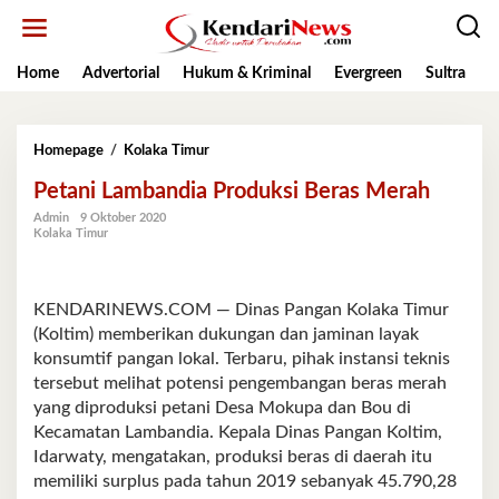
Lewati
ke
konten
Home
Advertorial
Hukum & Kriminal
Evergreen
Sultra
K
Petani
Homepage
/
Kolaka Timur
Lambandia
Petani Lambandia Produksi Beras Merah
Produksi
Beras
Admin
9 Oktober 2020
Merah
Kolaka Timur
KENDARINEWS.COM — Dinas Pangan Kolaka Timur
(Koltim) memberikan dukungan dan jaminan layak
konsumtif pangan lokal. Terbaru, pihak instansi teknis
tersebut melihat potensi pengembangan beras merah
yang diproduksi petani Desa Mokupa dan Bou di
Kecamatan Lambandia. Kepala Dinas Pangan Koltim,
Idarwaty, mengatakan, produksi beras di daerah itu
memiliki surplus pada tahun 2019 sebanyak 45.790,28