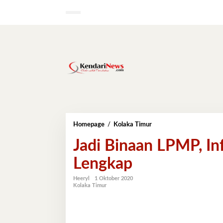
Lewati
ke
konten
Jadi
Homepage
/
Kolaka Timur
Binaan
Jadi Binaan LPMP, In
LPMP,
Infrastruktur
Lengkap
di
Koltim
Makin
Heeryl
1 Oktober 2020
Kolaka Timur
Lengkap