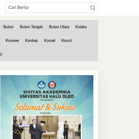
Buton
Buton Tengah
Buton Utara
Kolaka
Konawe
Konkep
Konsel
Konut
bi