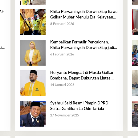
RAH
Rhika Purwaningsih Darwin Siap Bawa
Golkar Mubar Menuju Era Kejayaan
Baru
8 Februari 2026
Kembalikan Formulir Pencalonan,
i,
Rhika Purwaningsih Darwin Siap jadi
n
Ketua DPD II Golkar Mubar
6 Februari 2026
Heryanto Menguat di Musda Golkar
Bombana, Dapat Dukungan Lintas
Fraksi dan Akar Rumput
14 Januari 2026
Syahrul Said Resmi Pimpin DPRD
Sultra Gantikan La Ode Tariala
27 November 2025