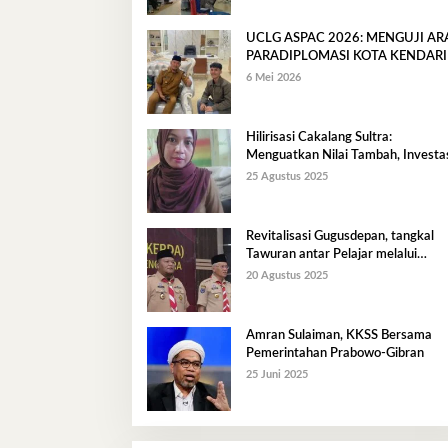
UCLG ASPAC 2026: MENGUJI A
PARADIPLOMASI KOTA KENDARI
6 Mei 2026
Hilirisasi Cakalang Sultra:
Menguatkan Nilai Tambah, Investas
dan Ekonomi Maritim Berkelanjuta
25 Agustus 2025
Revitalisasi Gugusdepan, tangkal
Tawuran antar Pelajar melalui
Pendidikan Karakter
20 Agustus 2025
Amran Sulaiman, KKSS Bersama
Pemerintahan Prabowo-Gibran
25 Juni 2025