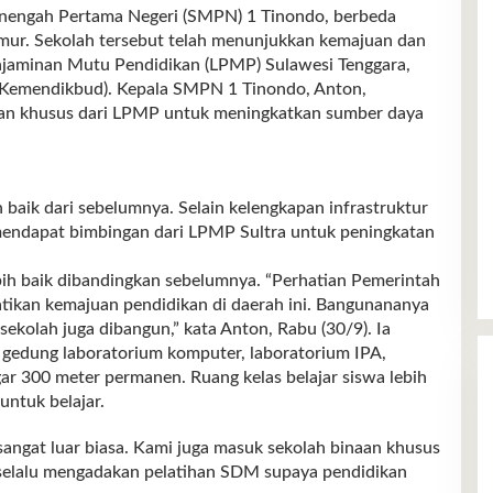
ngah Pertama Negeri (SMPN) 1 Tinondo, berbeda
imur. Sekolah tersebut telah menunjukkan kemajuan dan
njaminan Mutu Pendidikan (LPMP) Sulawesi Tenggara,
(Kemendikbud). Kepala SMPN 1 Tinondo, Anton,
an khusus dari LPMP untuk meningkatkan sumber daya
 baik dari sebelumnya. Selain kelengkapan infrastruktur
 mendapat bimbingan dari LPMP Sultra untuk peningkatan
lebih baik dibandingkan sebelumnya. “Perhatian Pemerintah
ikan kemajuan pendidikan di daerah ini. Bangunananya
sekolah juga dibangun,” kata Anton, Rabu (30/9). Ia
ti gedung laboratorium komputer, laboratorium IPA,
gar 300 meter permanen. Ruang kelas belajar siswa lebih
ntuk belajar.
angat luar biasa. Kami juga masuk sekolah binaan khusus
 selalu mengadakan pelatihan SDM supaya pendidikan