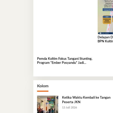
Delapan D
BPN Kolti
Pemda Koltim Fokus Tangani Stunting,
Program “Ember Posyandu” Jadi
Gebrakan di Kelurahan Tababu
Kolom
Ketika Waktu Kembali ke Tangan
Peserta JKN
13 Juli 2026