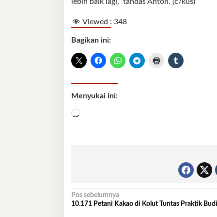
lebih baik lagi,” tandas Anton. (c/kus)
Viewed :
348
Bagikan ini:
Menyukai ini:
Memuat...
Navigasi
Pos sebelumnya
10.171 Petani Kakao di Kolut Tuntas Praktik Bud
pos