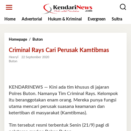
Lewati
ke
konten
Home
Advertorial
Hukum & Kriminal
Evergreen
Sultra
K
Criminal
Homepage
/
Buton
Rays
Criminal Rays Cari Perusak Kamtibmas
Cari
Perusak
Heeryl
22 September 2020
Kamtibmas
Buton
KENDARINEWS — Kini ada tim khusus di jajaran
Polres Buton. Namanya Tim Criminal Rays. Kelompok
itu beranggotakan enam orang. Mereka punya fungsi
utama mencari perusak suasana keamanan dan
ketertiban di masyarakat (Kamtibmas).
Tim tersebut resmi terbentuk Senin (21/9) pagi di