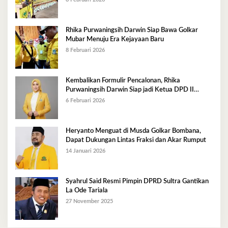
Rhika Purwaningsih Darwin Siap Bawa Golkar
Mubar Menuju Era Kejayaan Baru
8 Februari 2026
Kembalikan Formulir Pencalonan, Rhika
Purwaningsih Darwin Siap jadi Ketua DPD II
Golkar Mubar
6 Februari 2026
Heryanto Menguat di Musda Golkar Bombana,
Dapat Dukungan Lintas Fraksi dan Akar Rumput
14 Januari 2026
Syahrul Said Resmi Pimpin DPRD Sultra Gantikan
La Ode Tariala
27 November 2025