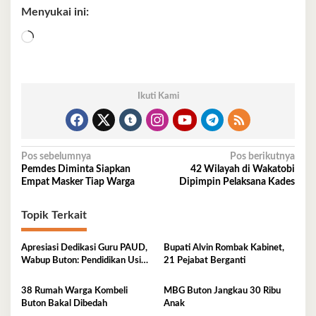
Menyukai ini:
Memuat...
Ikuti Kami
Navigasi
Pos sebelumnya
Pos berikutnya
Pemdes Diminta Siapkan
42 Wilayah di Wakatobi
pos
Empat Masker Tiap Warga
Dipimpin Pelaksana Kades
Topik Terkait
Apresiasi Dedikasi Guru PAUD,
Bupati Alvin Rombak Kabinet,
Wabup Buton: Pendidikan Usia
21 Pejabat Berganti
Dini Fondasi Generasi Emas
38 Rumah Warga Kombeli
MBG Buton Jangkau 30 Ribu
Buton Bakal Dibedah
Anak