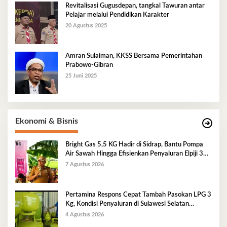
Revitalisasi Gugusdepan, tangkal Tawuran antar
Pelajar melalui Pendidikan Karakter
20 Agustus 2025
Amran Sulaiman, KKSS Bersama Pemerintahan
Prabowo-Gibran
25 Juni 2025
Ekonomi & Bisnis
Bright Gas 5,5 KG Hadir di Sidrap, Bantu Pompa
Air Sawah Hingga Efisienkan Penyaluran Elpiji 3
Kg
7 Agustus 2026
Pertamina Respons Cepat Tambah Pasokan LPG 3
Kg, Kondisi Penyaluran di Sulawesi Selatan
Berlangsung Kondusif
4 Agustus 2026