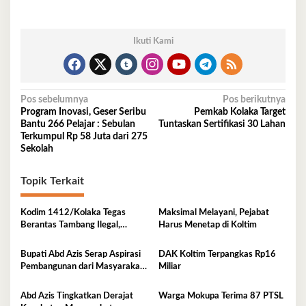
Ikuti Kami
Navigasi
Pos sebelumnya
Pos berikutnya
Program Inovasi, Geser Seribu
Pemkab Kolaka Target
pos
Bantu 266 Pelajar : Sebulan
Tuntaskan Sertifikasi 30 Lahan
Terkumpul Rp 58 Juta dari 275
Sekolah
Topik Terkait
Kodim 1412/Kolaka Tegas
Maksimal Melayani, Pejabat
Berantas Tambang Ilegal,
Harus Menetap di Koltim
Komitmen Jaga Hutan Koltim
Bupati Abd Azis Serap Aspirasi
DAK Koltim Terpangkas Rp16
Pembangunan dari Masyarakat
Miliar
Mowewe
Abd Azis Tingkatkan Derajat
Warga Mokupa Terima 87 PTSL