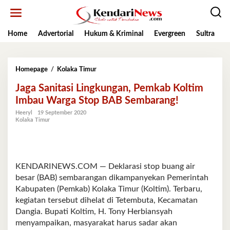
Lewati
ke
konten
Home
Advertorial
Hukum & Kriminal
Evergreen
Sultra
K
Jaga
Homepage
/
Kolaka Timur
Sanitasi
Jaga Sanitasi Lingkungan, Pemkab Koltim
Lingkungan,
Pemkab
Imbau Warga Stop BAB Sembarang!
Koltim
Heeryl
19 September 2020
Imbau
Kolaka Timur
Warga
Stop
BAB
Sembarang!
KENDARINEWS.COM — Deklarasi stop buang air
besar (BAB) sembarangan dikampanyekan Pemerintah
Kabupaten (Pemkab) Kolaka Timur (Koltim). Terbaru,
kegiatan tersebut dihelat di Tetembuta, Kecamatan
Dangia. Bupati Koltim, H. Tony Herbiansyah
menyampaikan, masyarakat harus sadar akan