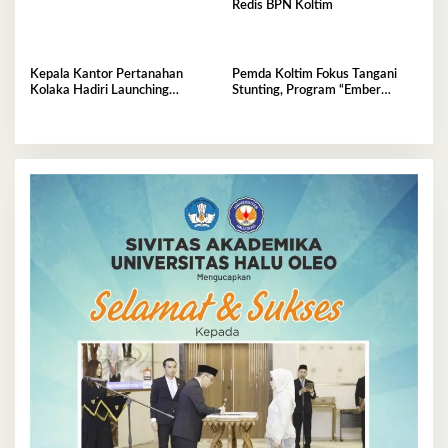
Redis BPN Koltim
Kepala Kantor Pertanahan
Pemda Koltim Fokus Tangani
Kolaka Hadiri Launching
Stunting, Program “Ember
Penanaman Jagung Serentak
Posyandu” Jadi Gebrakan di
Kelurahan Tababu