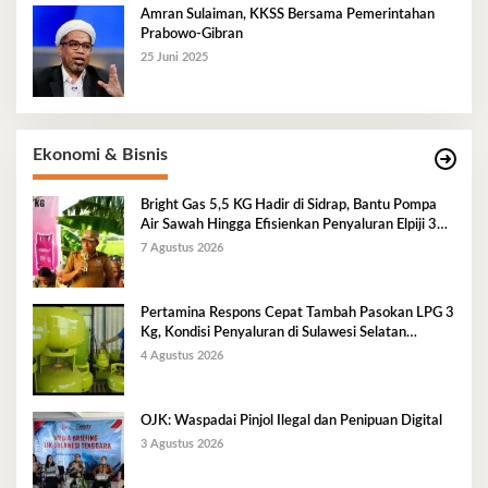
Amran Sulaiman, KKSS Bersama Pemerintahan
Prabowo-Gibran
25 Juni 2025
Ekonomi & Bisnis
Bright Gas 5,5 KG Hadir di Sidrap, Bantu Pompa
Air Sawah Hingga Efisienkan Penyaluran Elpiji 3
Kg
7 Agustus 2026
Pertamina Respons Cepat Tambah Pasokan LPG 3
Kg, Kondisi Penyaluran di Sulawesi Selatan
Berlangsung Kondusif
4 Agustus 2026
OJK: Waspadai Pinjol Ilegal dan Penipuan Digital
3 Agustus 2026