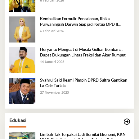
8 Februari 2026
Kembalikan Formulir Pencalonan, Rhika
Purwaningsih Darwin Siap jadi Ketua DPD II
Golkar Mubar
6 Februari 2026
Heryanto Menguat di Musda Golkar Bombana,
Dapat Dukungan Lintas Fraksi dan Akar Rumput
14 Januari 2026
Syahrul Said Resmi Pimpin DPRD Sultra Gantikan
La Ode Tariala
27 November 2025
Edukasi
Limbah Tak Terpakai Jadi Bernilai Ekonomi, KKN