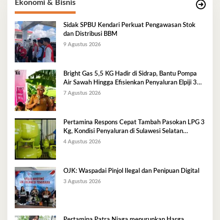
Ekonomi & Bisnis
Sidak SPBU Kendari Perkuat Pengawasan Stok
dan Distribusi BBM
9 Agustus 2026
Bright Gas 5,5 KG Hadir di Sidrap, Bantu Pompa
Air Sawah Hingga Efisienkan Penyaluran Elpiji 3
Kg
7 Agustus 2026
Pertamina Respons Cepat Tambah Pasokan LPG 3
Kg, Kondisi Penyaluran di Sulawesi Selatan
Berlangsung Kondusif
4 Agustus 2026
OJK: Waspadai Pinjol Ilegal dan Penipuan Digital
3 Agustus 2026
Pertamina Patra Niaga menurunkan Harga