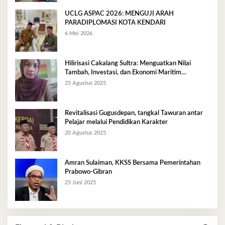
UCLG ASPAC 2026: MENGUJI ARAH
PARADIPLOMASI KOTA KENDARI
6 Mei 2026
Hilirisasi Cakalang Sultra: Menguatkan Nilai
Tambah, Investasi, dan Ekonomi Maritim
Berkelanjutan
25 Agustus 2025
Revitalisasi Gugusdepan, tangkal Tawuran antar
Pelajar melalui Pendidikan Karakter
20 Agustus 2025
Amran Sulaiman, KKSS Bersama Pemerintahan
Prabowo-Gibran
25 Juni 2025