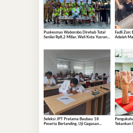
Puskesmas Waborobo Direhab Total
Fadli Zon:
Senilai Rp8,2 Miliar, Wali Kota Yusran:
Adalah Ma
Demi Layanan Lebih Optimal
Terbesar d
Seleksi JPT Pratama Baubau: 18
Pengukuh
Peserta Bertanding, Uji Gagasan
Tekankan 
Lewat Penulisan Makalah