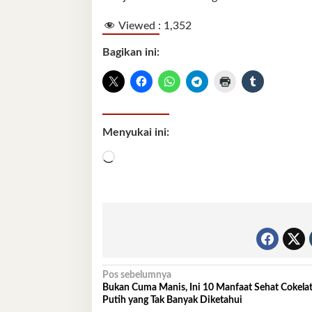
Viewed :
1,352
Bagikan ini:
Menyukai ini:
Memuat...
Navigasi
Pos sebelumnya
Bukan Cuma Manis, Ini 10 Manfaat Sehat Cokela
pos
Putih yang Tak Banyak Diketahui