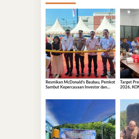
Resmikan McDonald’s Baubau, Pemkot
Target Pr
Sambut Kepercayaan Investor dan
2026, KON
Lapangan Kerja Baru
Cabor Seg