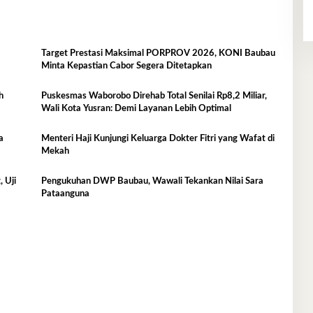
Target Prestasi Maksimal PORPROV 2026, KONI Baubau
Minta Kepastian Cabor Segera Ditetapkan
h
Puskesmas Waborobo Direhab Total Senilai Rp8,2 Miliar,
Wali Kota Yusran: Demi Layanan Lebih Optimal
a
Menteri Haji Kunjungi Keluarga Dokter Fitri yang Wafat di
Mekah
 Uji
Pengukuhan DWP Baubau, Wawali Tekankan Nilai Sara
Pataanguna