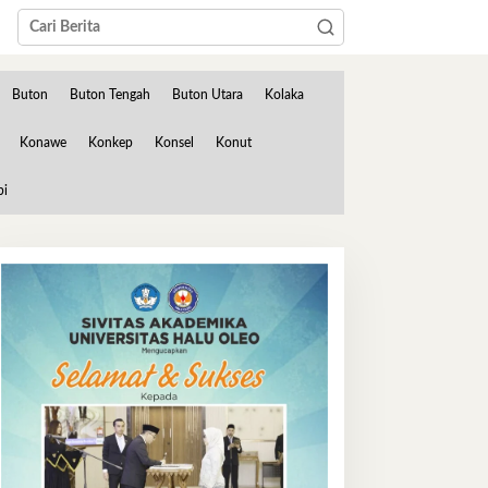
Buton
Buton Tengah
Buton Utara
Kolaka
Konawe
Konkep
Konsel
Konut
bi