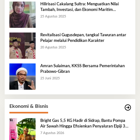
Hilirisasi Cakalang Sultra: Menguatkan Nilai
Tambah, Investasi, dan Ekonomi Maritim
Berkelanjutan
25 Agustus 2025
Revitalisasi Gugusdepan, tangkal Tawuran antar
Pelajar melalui Pendidikan Karakter
20 Agustus 2025
Amran Sulaiman, KKSS Bersama Pemerintahan
Prabowo-Gibran
25 Juni 2025
Ekonomi & Bisnis
Bright Gas 5,5 KG Hadir di Sidrap, Bantu Pompa
Air Sawah Hingga Efisienkan Penyaluran Elpiji 3
Kg
7 Agustus 2026