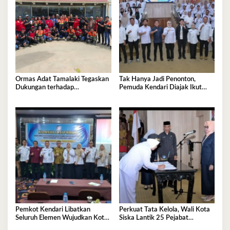
Ormas Adat Tamalaki Tegaskan
Tak Hanya Jadi Penonton,
Dukungan terhadap
Pemuda Kendari Diajak Ikut
Keberlanjutan Investasi IPIP
Tentukan Arah Pembangunan
Pemkot Kendari Libatkan
Perkuat Tata Kelola, Wali Kota
Seluruh Elemen Wujudkan Kota
Siska Lantik 25 Pejabat
Tangguh Iklim
Administrator