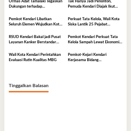
Ormas Adat Tamalaki Tegaskan
Tak Hanya Jadi Penonton,
Dukungan terhadap
Pemuda Kendari Diajak Ikut
Keberlanjutan Investasi IPIP
Tentukan Arah Pembangunan
Pemkot Kendari Libatkan
Perkuat Tata Kelola, Wali Kota
Seluruh Elemen Wujudkan Kota
Siska Lantik 25 Pejabat
Tangguh Iklim
Administrator
RSUD Kendari Bakal jadi Pusat
Pemkot Kendari Perkuat Tata
Layanan Kanker Berstandar
Kelola Sampah Lewat Ekonomi
Nasional
Sirkular
Wali Kota Kendari Perintahkan
Pemkot-Kejari Kendari
Evaluasi Rutin Kualitas MBG
Kerjasama Bidang
Pendampingan Hukum ‘Gratis’
Tinggalkan Balasan