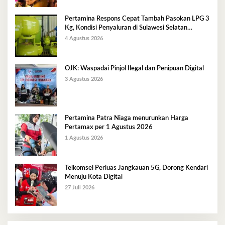
Pertamina Respons Cepat Tambah Pasokan LPG 3
Kg, Kondisi Penyaluran di Sulawesi Selatan
Berlangsung Kondusif
4 Agustus 2026
OJK: Waspadai Pinjol Ilegal dan Penipuan Digital
3 Agustus 2026
Pertamina Patra Niaga menurunkan Harga
Pertamax per 1 Agustus 2026
1 Agustus 2026
Telkomsel Perluas Jangkauan 5G, Dorong Kendari
Menuju Kota Digital
27 Juli 2026