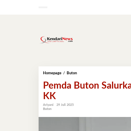
Lewati
ke
konten
Pemda
Homepage
/
Buton
Buton
Pemda Buton Salurka
Salurkan
Bantuan
KK
Beras
ke
18.076
Ariyani
29 Juli 2025
Buton
KK