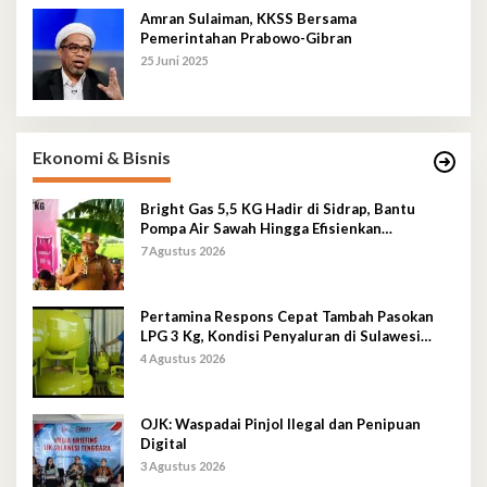
Amran Sulaiman, KKSS Bersama
Pemerintahan Prabowo-Gibran
25 Juni 2025
Ekonomi & Bisnis
Bright Gas 5,5 KG Hadir di Sidrap, Bantu
Pompa Air Sawah Hingga Efisienkan
Penyaluran Elpiji 3 Kg
7 Agustus 2026
Pertamina Respons Cepat Tambah Pasokan
LPG 3 Kg, Kondisi Penyaluran di Sulawesi
Selatan Berlangsung Kondusif
4 Agustus 2026
OJK: Waspadai Pinjol Ilegal dan Penipuan
Digital
3 Agustus 2026