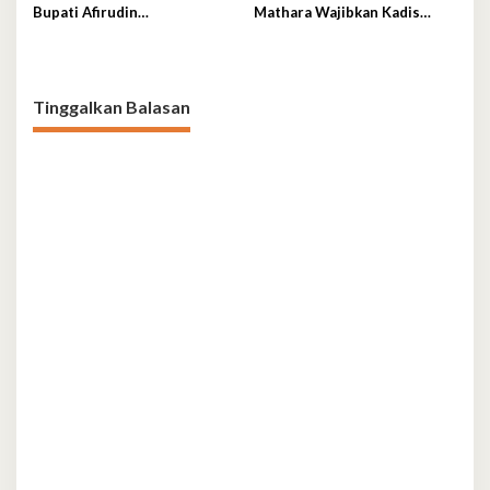
Permanen
Bupati Afirudin
Mathara Wajibkan Kadis
Pertanggungjawabkan APBD
Teken Perjanjian Kinerja
2025
Tahun 2026
Tinggalkan Balasan