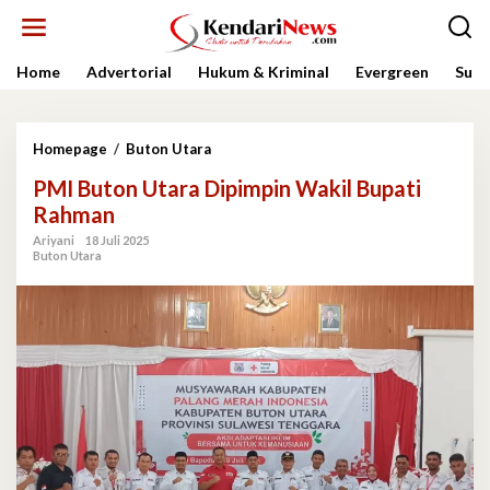
Lewati
ke
konten
Home
Advertorial
Hukum & Kriminal
Evergreen
Sult
PMI
Homepage
/
Buton Utara
Buton
PMI Buton Utara Dipimpin Wakil Bupati
Utara
Dipimpin
Rahman
Wakil
Ariyani
18 Juli 2025
Bupati
Buton Utara
Rahman