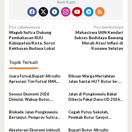
Ikuti Kami
Navigasi
Pos sebelumnya
Pos berikutnya
Wagub Sultra Dukung
Mahasiswa IAIN Kendari
pos
Pembahasan RUU
Sukses Budidaya Bawang
Kabupaten/Kota, Sorot
Merah Atasi Inflasi di
Kekhasan Budaya Lokal
Konawe Selatan
Topik Terkait
Juara Futsal,Bupati Afirudin
Ribuan Warga Meriahkan
Apresiasi Tim Futsal SMA
Jalan Santai HUT Butur ke-
Negeri 2 Kambowa
19, Hadiah Utama Sepeda
Motor
Sensus Ekonomi 2026
Jalan di Pongkowulu Bakal
Dimulai, Wabup Butur,
Dikerja Pakai Dana IJD 2026,
Rahman Lepas Balon Secara
Blokade Dibuka
Simbolis
Blokade Jalan Pongkowulu
Cegah Putus Sekolah,
Berlanjut, Pemprov Sultra
Pemkab Butur Genjot
Janji Perbaikan Darurat dan
Gerakan Orang Tua Asuh
Usulkan Penanganan
Akselerasi Ekonomi Inklusif,
Bupati Butur Afirudin