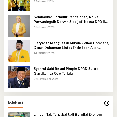
8 Februari 2026
Kembalikan Formulir Pencalonan, Rhika
Purwaningsih Darwin Siap jadi Ketua DPD II
Golkar Mubar
6 Februari 2026
Heryanto Menguat di Musda Golkar Bombana,
Dapat Dukungan Lintas Fraksi dan Akar
Rumput
14 Januari 2026
Syahrul Said Resmi Pimpin DPRD Sultra
Gantikan La Ode Tariala
27 November 2025
Edukasi
Limbah Tak Terpakai Jadi Bernilai Ekonomi,