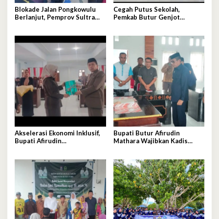
Blokade Jalan Pongkowulu
Cegah Putus Sekolah,
Berlanjut, Pemprov Sultra
Pemkab Butur Genjot
Janji Perbaikan Darurat dan
Gerakan Orang Tua Asuh
Usulkan Penanganan
Permanen
Akselerasi Ekonomi Inklusif,
Bupati Butur Afirudin
Bupati Afirudin
Mathara Wajibkan Kadis
Pertanggungjawabkan APBD
Teken Perjanjian Kinerja
2025
Tahun 2026