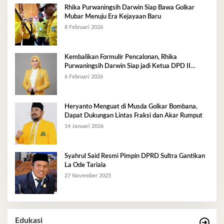
Rhika Purwaningsih Darwin Siap Bawa Golkar
Mubar Menuju Era Kejayaan Baru
8 Februari 2026
Kembalikan Formulir Pencalonan, Rhika
Purwaningsih Darwin Siap jadi Ketua DPD II
Golkar Mubar
6 Februari 2026
Heryanto Menguat di Musda Golkar Bombana,
Dapat Dukungan Lintas Fraksi dan Akar Rumput
14 Januari 2026
Syahrul Said Resmi Pimpin DPRD Sultra Gantikan
La Ode Tariala
27 November 2025
Edukasi