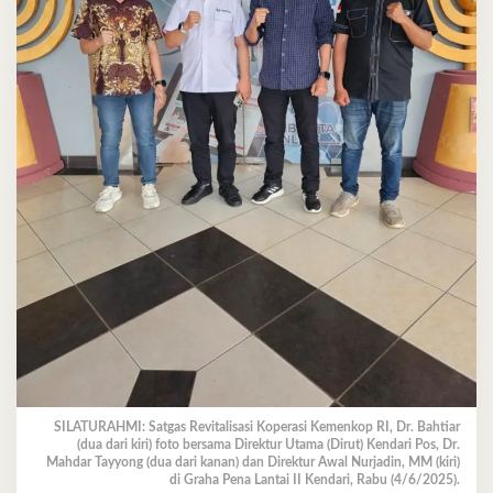
SILATURAHMI: Satgas Revitalisasi Koperasi Kemenkop RI, Dr. Bahtiar
(dua dari kiri) foto bersama Direktur Utama (Dirut) Kendari Pos, Dr.
Mahdar Tayyong (dua dari kanan) dan Direktur Awal Nurjadin, MM (kiri)
di Graha Pena Lantai II Kendari, Rabu (4/6/2025).