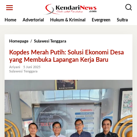
Lewati
ke
konten
Home
Advertorial
Hukum & Kriminal
Evergreen
Sultra
K
Kopdes
Homepage
/
Sulawesi Tenggara
Merah
Kopdes Merah Putih: Solusi Ekonomi Desa
Putih:
Solusi
yang Membuka Lapangan Kerja Baru
Ekonomi
Ariyani
5 Juni 2025
Desa
Sulawesi Tenggara
yang
Membuka
Lapangan
Kerja
Baru