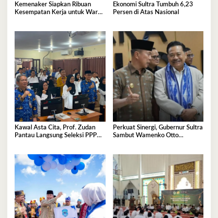
Kemenaker Siapkan Ribuan
Ekonomi Sultra Tumbuh 6,23
Kesempatan Kerja untuk Warga
Persen di Atas Nasional
Sultra
Kawal Asta Cita, Prof. Zudan
Perkuat Sinergi, Gubernur Sultra
Pantau Langsung Seleksi PPPK
Sambut Wamenko Otto
Kemensos di BKN Kendari
Hasibuan