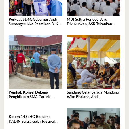
Perkuat SDM, Gubernur Andi
MUI Sultra Periode Baru
Sumangerukka Resmikan BLK
Dikukuhkan, ASR Tekankan
Buteng
Jaga Kemurnian Masjid dan
Perkuat Persatuan
Pemkab Konsel Dukung
Sandang Gelar Sangia Mondono
Penghijauan SMA Garuda,
Wite Bhalano, Andi
Serahkan 450 Bibit Tanaman
Sumangerukka Janji Jaga
Bunga
Warisan Budaya dan Persatuan
Bumi Anoa
Korem 143/HO Bersama
KADIN Sultra Gelar Festival
Rakyat 2026, 300 UMKM