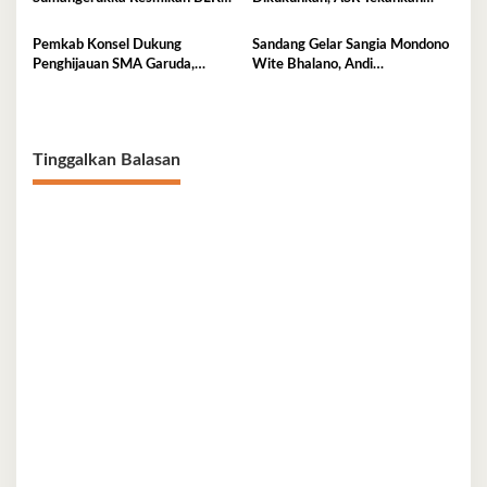
Buteng
Jaga Kemurnian Masjid dan
Perkuat Persatuan
Pemkab Konsel Dukung
Sandang Gelar Sangia Mondono
Penghijauan SMA Garuda,
Wite Bhalano, Andi
Serahkan 450 Bibit Tanaman
Sumangerukka Janji Jaga
Bunga
Warisan Budaya dan Persatuan
Bumi Anoa
Tinggalkan Balasan