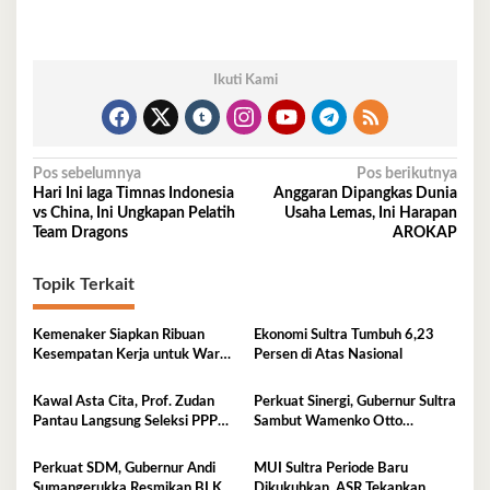
Ikuti Kami
Navigasi
Pos sebelumnya
Pos berikutnya
Hari Ini laga Timnas Indonesia
Anggaran Dipangkas Dunia
pos
vs China, Ini Ungkapan Pelatih
Usaha Lemas, Ini Harapan
Team Dragons
AROKAP
Topik Terkait
Kemenaker Siapkan Ribuan
Ekonomi Sultra Tumbuh 6,23
Kesempatan Kerja untuk Warga
Persen di Atas Nasional
Sultra
Kawal Asta Cita, Prof. Zudan
Perkuat Sinergi, Gubernur Sultra
Pantau Langsung Seleksi PPPK
Sambut Wamenko Otto
Kemensos di BKN Kendari
Hasibuan
Perkuat SDM, Gubernur Andi
MUI Sultra Periode Baru
Sumangerukka Resmikan BLK
Dikukuhkan, ASR Tekankan