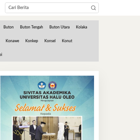
Buton
Buton Tengah
Buton Utara
Kolaka
Konawe
Konkep
Konsel
Konut
bi