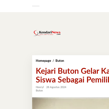
Lewati
ke
konten
Kejari
Homepage
/
Buton
Buton
Kejari Buton Gelar K
Gelar
Kampanye
Siswa Sebagai Pemil
Anti
Korupsi,
Sasar
Heeryl
28 Agustus 2024
Buton
Siswa
Sebagai
Pemilih
Pemula