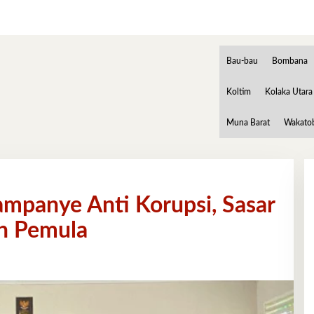
Bau-bau
Bombana
Koltim
Kolaka Utara
Muna Barat
Wakato
ampanye Anti Korupsi, Sasar
ih Pemula