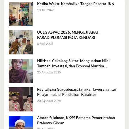
Ketika Waktu Kembali ke Tangan Peserta JKN
13 Juli 2026
UCLG ASPAC 2026: MENGUJI ARAH
PARADIPLOMASI KOTA KENDARI
6 Mei 2026
Hilirisasi Cakalang Sultra: Menguatkan Nilai
Tambah, Investasi, dan Ekonomi Maritim
Berkelanjutan
25 Agustus 2025
Revitalisasi Gugusdepan, tangkal Tawuran antar
Pelajar melalui Pendidikan Karakter
20 Agustus 2025
Amran Sulaiman, KKSS Bersama Pemerintahan
Prabowo-Gibran