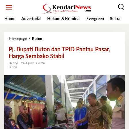
Lewati
ke
konten
Home
Advertorial
Hukum & Kriminal
Evergreen
Sultra
K
Pj.
Homepage
/
Buton
Bupati
Pj. Bupati Buton dan TPID Pantau Pasar,
Buton
dan
Harga Sembako Stabil
TPID
Heeryl
24 Agustus 2024
Pantau
Buton
Pasar,
Harga
Sembako
Stabil