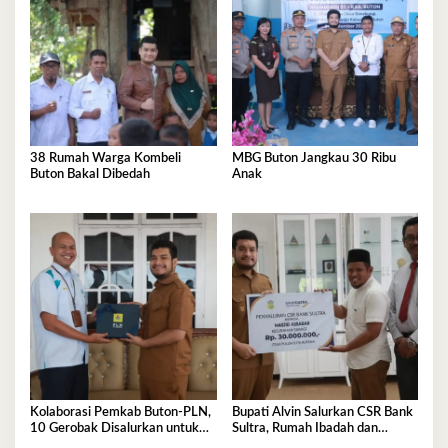
38 Rumah Warga Kombeli
MBG Buton Jangkau 30 Ribu
Buton Bakal Dibedah
Anak
Kolaborasi Pemkab Buton-PLN,
Bupati Alvin Salurkan CSR Bank
10 Gerobak Disalurkan untuk
Sultra, Rumah Ibadah dan
Pelaku UMKM
Sanitasi jadi Sasaran Bantuan