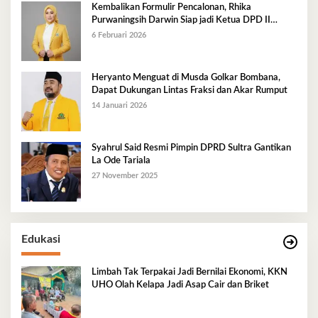
Kembalikan Formulir Pencalonan, Rhika
Purwaningsih Darwin Siap jadi Ketua DPD II
Golkar Mubar
6 Februari 2026
Heryanto Menguat di Musda Golkar Bombana,
Dapat Dukungan Lintas Fraksi dan Akar Rumput
14 Januari 2026
Syahrul Said Resmi Pimpin DPRD Sultra Gantikan
La Ode Tariala
27 November 2025
Edukasi
Limbah Tak Terpakai Jadi Bernilai Ekonomi, KKN
UHO Olah Kelapa Jadi Asap Cair dan Briket