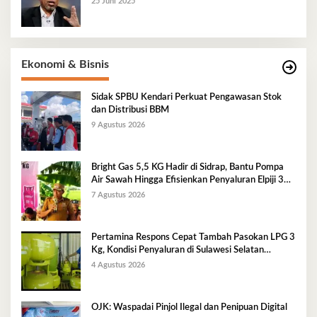
25 Juni 2025
Ekonomi & Bisnis
Sidak SPBU Kendari Perkuat Pengawasan Stok
dan Distribusi BBM
9 Agustus 2026
Bright Gas 5,5 KG Hadir di Sidrap, Bantu Pompa
Air Sawah Hingga Efisienkan Penyaluran Elpiji 3
Kg
7 Agustus 2026
Pertamina Respons Cepat Tambah Pasokan LPG 3
Kg, Kondisi Penyaluran di Sulawesi Selatan
Berlangsung Kondusif
4 Agustus 2026
OJK: Waspadai Pinjol Ilegal dan Penipuan Digital