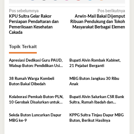
Navigasi
Pos sebelumnya
Pos berikutnya
KPU Sultra Gelar Rakor
Arwin-Mail Bakal Dijemput
pos
Persiapan Pendaftaran dan
Ribuan Pendukung dan Tokoh
Pemeriksaan Kesehatan
Masyarakat Berbagai Elemen
Cakada
Topik Terkait
Apresiasi Dedikasi Guru PAUD,
Bupati Alvin Rombak Kabinet,
Wabup Buton: Pendidikan Usia
21 Pejabat Berganti
Dini Fondasi Generasi Emas
38 Rumah Warga Kombeli
MBG Buton Jangkau 30 Ribu
Buton Bakal Dibedah
Anak
Kolaborasi Pemkab Buton-PLN,
Bupati Alvin Salurkan CSR Bank
10 Gerobak Disalurkan untuk
Sultra, Rumah Ibadah dan
Pelaku UMKM
Sanitasi jadi Sasaran Bantuan
Sekda Buton Luncurkan Dapur
KPPG Sultra Tinjau Dapur MBG
MBG ke-9
Buton, Berikut Hasilnya