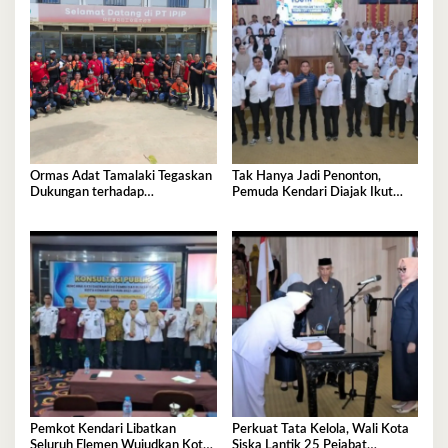
Ormas Adat Tamalaki Tegaskan
Tak Hanya Jadi Penonton,
Dukungan terhadap
Pemuda Kendari Diajak Ikut
Keberlanjutan Investasi IPIP
Tentukan Arah Pembangunan
Pemkot Kendari Libatkan
Perkuat Tata Kelola, Wali Kota
Seluruh Elemen Wujudkan Kota
Siska Lantik 25 Pejabat