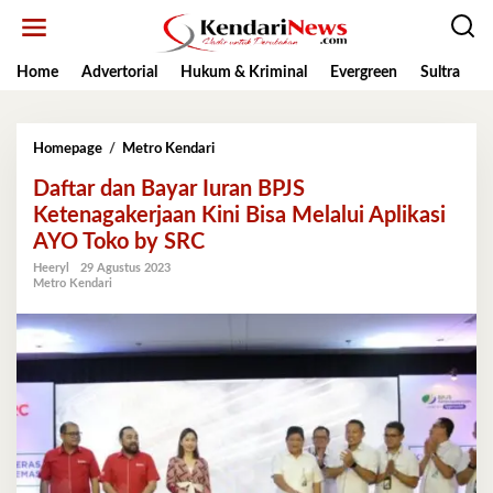
Lewati
ke
konten
Home
Advertorial
Hukum & Kriminal
Evergreen
Sultra
K
Daftar
Homepage
/
Metro Kendari
dan
Daftar dan Bayar Iuran BPJS
Bayar
Iuran
Ketenagakerjaan Kini Bisa Melalui Aplikasi
BPJS
AYO Toko by SRC
Ketenagakerjaan
Kini
Heeryl
29 Agustus 2023
Metro Kendari
Bisa
Melalui
Aplikasi
AYO
Toko
by
SRC