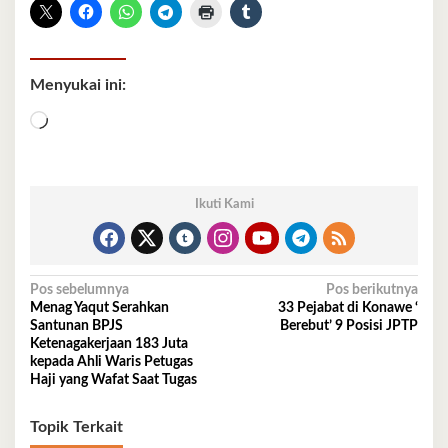
Menyukai ini:
Memuat...
Ikuti Kami
Navigasi
Pos sebelumnya
Pos berikutnya
Menag Yaqut Serahkan
33 Pejabat di Konawe ‘
pos
Santunan BPJS
Berebut’ 9 Posisi JPTP
Ketenagakerjaan 183 Juta
kepada Ahli Waris Petugas
Haji yang Wafat Saat Tugas
Topik Terkait