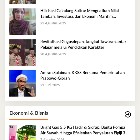
Hilirisasi Cakalang Sultra: Menguatkan Nilai
Tambah, Investasi, dan Ekonomi Maritim
Berkelanjutan
25 Agustus 2025
Revitalisasi Gugusdepan, tangkal Tawuran antar
Pelajar melalui Pendidikan Karakter
20 Agustus 2025
Amran Sulaiman, KKSS Bersama Pemerintahan
Prabowo-Gibran
25 Juni 2025
Ekonomi & Bisnis
Bright Gas 5,5 KG Hadir di Sidrap, Bantu Pompa
Air Sawah Hingga Efisienkan Penyaluran Elpiji 3
Kg
7 Agustus 2026