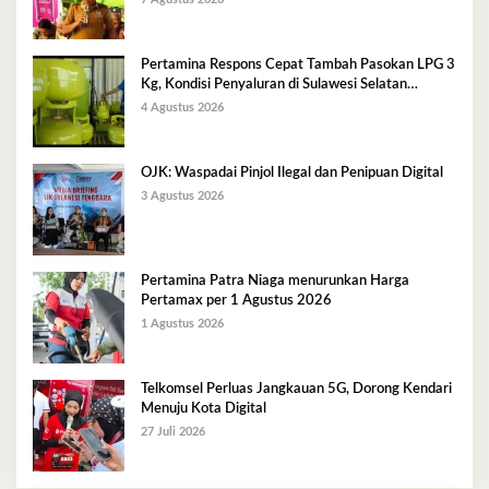
Pertamina Respons Cepat Tambah Pasokan LPG 3
Kg, Kondisi Penyaluran di Sulawesi Selatan
Berlangsung Kondusif
4 Agustus 2026
OJK: Waspadai Pinjol Ilegal dan Penipuan Digital
3 Agustus 2026
Pertamina Patra Niaga menurunkan Harga
Pertamax per 1 Agustus 2026
1 Agustus 2026
Telkomsel Perluas Jangkauan 5G, Dorong Kendari
Menuju Kota Digital
27 Juli 2026