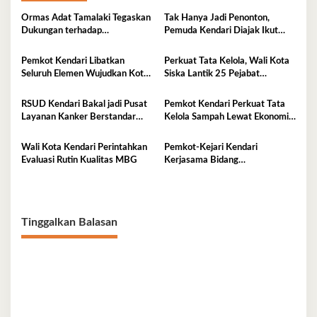
Ormas Adat Tamalaki Tegaskan
Tak Hanya Jadi Penonton,
Dukungan terhadap
Pemuda Kendari Diajak Ikut
Keberlanjutan Investasi IPIP
Tentukan Arah Pembangunan
Pemkot Kendari Libatkan
Perkuat Tata Kelola, Wali Kota
Seluruh Elemen Wujudkan Kota
Siska Lantik 25 Pejabat
Tangguh Iklim
Administrator
RSUD Kendari Bakal jadi Pusat
Pemkot Kendari Perkuat Tata
Layanan Kanker Berstandar
Kelola Sampah Lewat Ekonomi
Nasional
Sirkular
Wali Kota Kendari Perintahkan
Pemkot-Kejari Kendari
Evaluasi Rutin Kualitas MBG
Kerjasama Bidang
Pendampingan Hukum ‘Gratis’
Tinggalkan Balasan