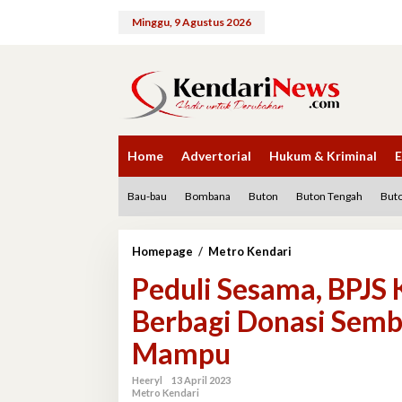
Lewati
ke
Minggu, 9 Agustus 2026
konten
Home
Advertorial
Hukum & Kriminal
E
Bau-bau
Bombana
Buton
Buton Tengah
Buto
Peduli
Homepage
/
Metro Kendari
Sesama,
Peduli Sesama, BPJS
BPJS
Ketenagakerjaan
Berbagi Donasi Sem
Kendari
Berbagi
Mampu
Donasi
Sembako
ke
Heeryl
13 April 2023
Metro Kendari
Warga