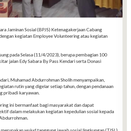
 Jaminan Sosial (BPJS) Ketenagakerjaan Cabang
 dengan kegiatan Employee Volunteering atau kegiatan
gsung pada Selasa (11/4/2023), berupa pembagian 100
itar jalan Edy Sabara By Pass Kendari serta Donasi
ari, Muhamad Abdurrohman Sholih menyampaikan,
iatan rutin yang digelar setiap tahun, dengan pendanaan
g pribadi karyawan.
ring ini bermanfaat bagi masyarakat dan dapat
ektif dalam melakukan kegiatan kepedulian sosial kepada
p Abdurrohman.
a merupakan wujud tanggung jawab sosial lingkungan (TJSL)