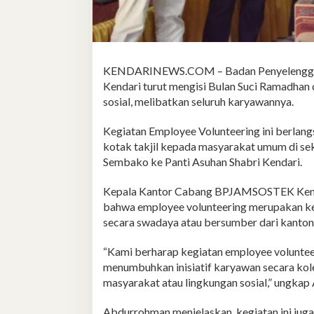
KENDARINEWS.COM – Badan Penyelenggara
Kendari turut mengisi Bulan Suci Ramadhan
sosial, melibatkan seluruh karyawannya.
Kegiatan Employee Volunteering ini berlan
kotak takjil kepada masyarakat umum di sek
Sembako ke Panti Asuhan Shabri Kendari.
Kepala Kantor Cabang BPJAMSOSTEK Kend
bahwa employee volunteering merupakan keg
secara swadaya atau bersumber dari kanton
“Kami berharap kegiatan employee voluntee
menumbuhkan inisiatif karyawan secara kol
masyarakat atau lingkungan sosial,” ungka
Abdurrohman menjelaskan, kegiatan ini jug