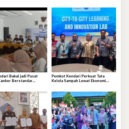
unan
Iklim
ari Bakal jadi Pusat
Pemkot Kendari Perkuat Tata
Kanker Berstandar
Kelola Sampah Lewat Ekonomi
Sirkular