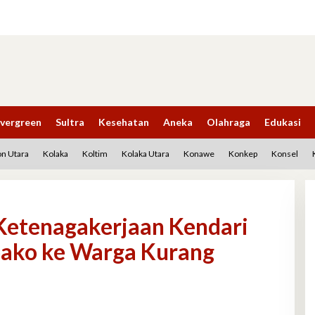
vergreen
Sultra
Kesehatan
Aneka
Olahraga
Edukasi
n Utara
Kolaka
Koltim
Kolaka Utara
Konawe
Konkep
Konsel
 Ketenagakerjaan Kendari
bako ke Warga Kurang