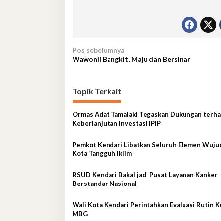
Navigasi
Pos sebelumnya
Wawonii Bangkit, Maju dan Bersinar
pos
Topik Terkait
Ormas Adat Tamalaki Tegaskan Dukungan terh
Keberlanjutan Investasi IPIP
Pemkot Kendari Libatkan Seluruh Elemen Wuju
Kota Tangguh Iklim
RSUD Kendari Bakal jadi Pusat Layanan Kanker
Berstandar Nasional
Wali Kota Kendari Perintahkan Evaluasi Rutin K
MBG