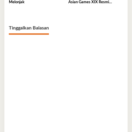
Melonjak
Asian Games XIX Resmi
Ditunda
Tinggalkan Balasan