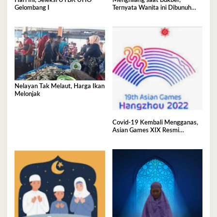
Hari Ini, Seleksi UTBK UHO
Menghilang saat Bukber,
Gelombang I
Ternyata Wanita ini Dibunuh
Istri Selingkuhannya
Nelayan Tak Melaut, Harga Ikan
Melonjak
Covid-19 Kembali Mengganas,
Asian Games XIX Resmi
Ditunda