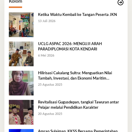
Kolom
Ketika Waktu Kembali ke Tangan Peserta JKN
13 Juli 2026
UCLG ASPAC 2026: MENGUJI ARAH
PARADIPLOMASI KOTA KENDARI
6 Mei 2026
Hilirisasi Cakalang Sultra: Menguatkan Nilai
Tambah, Investasi, dan Ekonomi Maritim
Berkelanjutan
25 Agustus 2025
Revitalisasi Gugusdepan, tangkal Tawuran antar
Pelajar melalui Pendidikan Karakter
20 Agustus 2025
Amran Sulaiman, KKSS Bersama Pemerintahan