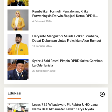
Kembalikan Formulir Pencalonan, Rhika
Purwaningsih Darwin Siap jadi Ketua DPD II
Golkar Mubar
6 Februari 2026
Heryanto Menguat di Musda Golkar Bombana,
Dapat Dukungan Lintas Fraksi dan Akar Rumput
14 Januari 2026
Syahrul Said Resmi Pimpin DPRD Sultra Gantikan
La Ode Tariala
27 November 2025
Edukasi
Lepas 732 Wisudawan, Plt Rektor UHO: Jaga
Nama Baik Almamater Lewat Karya Nyata