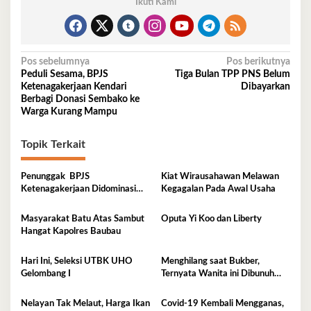
Ikuti Kami
Navigasi
Pos sebelumnya
Pos berikutnya
Peduli Sesama, BPJS
Tiga Bulan TPP PNS Belum
pos
Ketenagakerjaan Kendari
Dibayarkan
Berbagi Donasi Sembako ke
Warga Kurang Mampu
Topik Terkait
Penunggak BPJS
Kiat Wirausahawan Melawan
Ketenagakerjaan Didominasi
Kegagalan Pada Awal Usaha
Perusahaan Tambang
Masyarakat Batu Atas Sambut
Oputa Yi Koo dan Liberty
Hangat Kapolres Baubau
Hari Ini, Seleksi UTBK UHO
Menghilang saat Bukber,
Gelombang I
Ternyata Wanita ini Dibunuh
Istri Selingkuhannya
Nelayan Tak Melaut, Harga Ikan
Covid-19 Kembali Mengganas,