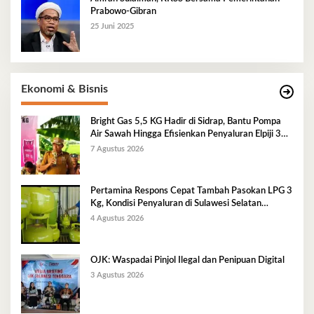
Prabowo-Gibran
25 Juni 2025
Ekonomi & Bisnis
Bright Gas 5,5 KG Hadir di Sidrap, Bantu Pompa
Air Sawah Hingga Efisienkan Penyaluran Elpiji 3
Kg
7 Agustus 2026
Pertamina Respons Cepat Tambah Pasokan LPG 3
Kg, Kondisi Penyaluran di Sulawesi Selatan
Berlangsung Kondusif
4 Agustus 2026
OJK: Waspadai Pinjol Ilegal dan Penipuan Digital
3 Agustus 2026