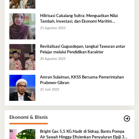
Hilirisasi Cakalang Sultra: Menguatkan Nilai
Tambah, Investasi, dan Ekonomi Maritim
Berkelanjutan
25 Agustus 2025
Revitalisasi Gugusdepan, tangkal Tawuran antar
Pelajar melalui Pendidikan Karakter
20 Agustus 2025
Amran Sulaiman, KKSS Bersama Pemerintahan
Prabowo-Gibran
25 Juni 2025
Ekonomi & Bisnis
Bright Gas 5,5 KG Hadir di Sidrap, Bantu Pompa
Air Sawah Hingga Efisienkan Penyaluran Elpiji 3