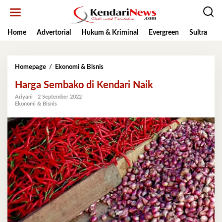
Lewati
ke
konten
Home
Advertorial
Hukum & Kriminal
Evergreen
Sultra
K
Harga
Homepage
/
Ekonomi & Bisnis
Sembako
Harga Sembako di Kendari Naik
di
Kendari
Ariyani
2 September 2022
Naik
Ekonomi & Bisnis