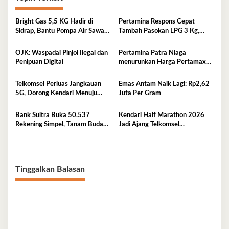
Bright Gas 5,5 KG Hadir di
Pertamina Respons Cepat
Sidrap, Bantu Pompa Air Sawah
Tambah Pasokan LPG 3 Kg,
Hingga Efisienkan Penyaluran
Kondisi Penyaluran di Sulawesi
Elpiji 3 Kg
Selatan Berlangsung Kondusif
OJK: Waspadai Pinjol Ilegal dan
Pertamina Patra Niaga
Penipuan Digital
menurunkan Harga Pertamax
per 1 Agustus 2026
Telkomsel Perluas Jangkauan
Emas Antam Naik Lagi: Rp2,62
5G, Dorong Kendari Menuju
Juta Per Gram
Kota Digital
Bank Sultra Buka 50.537
Kendari Half Marathon 2026
Rekening Simpel, Tanam Budaya
Jadi Ajang Telkomsel
Menabung Sejak Dini
Perkenalkan Ekosistem Digital
Terintegrasi
Tinggalkan Balasan