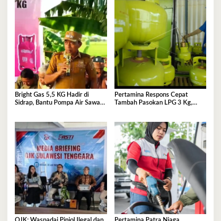
Bright Gas 5,5 KG Hadir di
Pertamina Respons Cepat
Sidrap, Bantu Pompa Air Sawah
Tambah Pasokan LPG 3 Kg,
Hingga Efisienkan Penyaluran
Kondisi Penyaluran di Sulawesi
Elpiji 3 Kg
Selatan Berlangsung Kondusif
OJK: Waspadai Pinjol Ilegal dan
Pertamina Patra Niaga