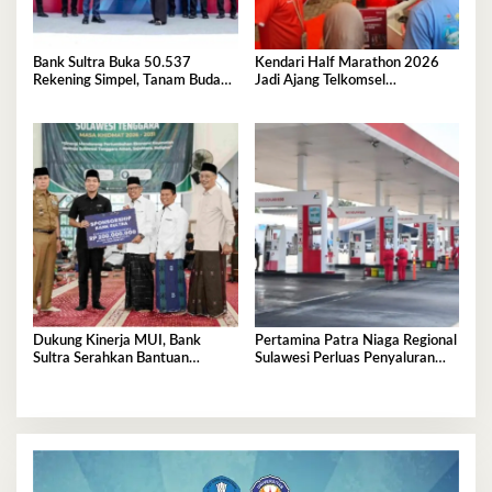
Bank Sultra Buka 50.537
Kendari Half Marathon 2026
Rekening Simpel, Tanam Budaya
Jadi Ajang Telkomsel
Menabung Sejak Dini
Perkenalkan Ekosistem Digital
Terintegrasi
Dukung Kinerja MUI, Bank
Pertamina Patra Niaga Regional
Sultra Serahkan Bantuan
Sulawesi Perluas Penyaluran
Operasional Rp200 Juta
Biosolar B50, Kini Tersedia di
457 SPBU