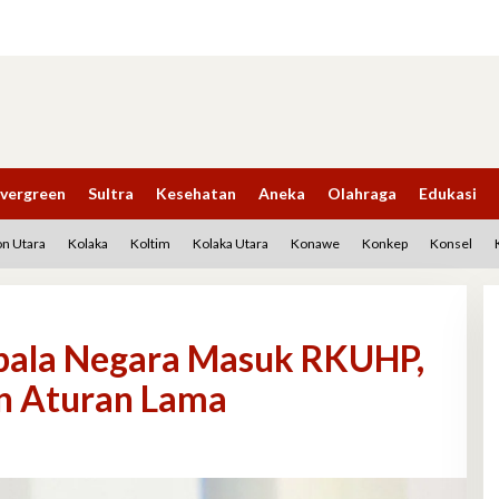
vergreen
Sultra
Kesehatan
Aneka
Olahraga
Edukasi
n Utara
Kolaka
Koltim
Kolaka Utara
Konawe
Konkep
Konsel
epala Negara Masuk RKUHP,
n Aturan Lama