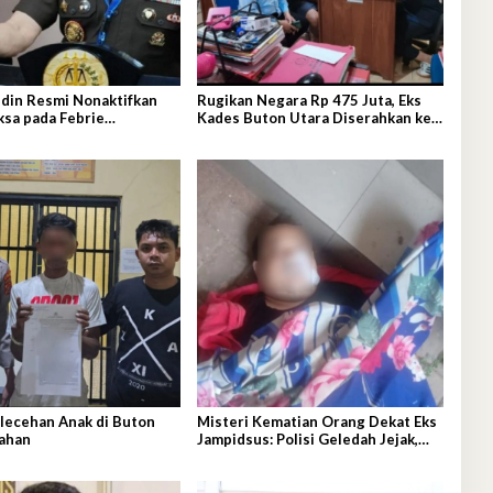
din Resmi Nonaktifkan
Rugikan Negara Rp 475 Juta, Eks
ksa pada Febrie
Kades Buton Utara Diserahkan ke
ah
Kejaksaan
lecehan Anak di Buton
Misteri Kematian Orang Dekat Eks
tahan
Jampidsus: Polisi Geledah Jejak,
Belum Ada Kesimpulan