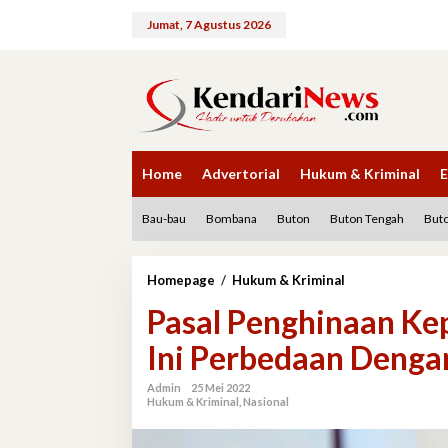
Lewati
ke
Jumat, 7 Agustus 2026
konten
Home
Advertorial
Hukum & Kriminal
E
Bau-bau
Bombana
Buton
Buton Tengah
Buto
Pasal
Homepage
/
Hukum & Kriminal
Penghinaan
Pasal Penghinaan K
Kepala
Negara
Ini Perbedaan Denga
Masuk
RKUHP,
Ini
Admin
25 Mei 2022
Hukum & Kriminal
,
Nasional
Perbedaan
Dengan
Aturan