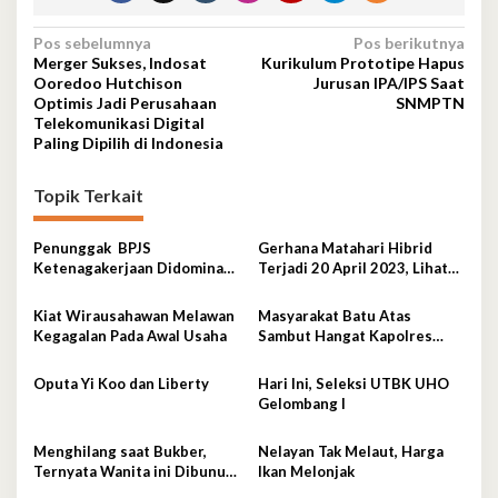
Navigasi
Pos sebelumnya
Pos berikutnya
Merger Sukses, Indosat
Kurikulum Prototipe Hapus
pos
Ooredoo Hutchison
Jurusan IPA/IPS Saat
Optimis Jadi Perusahaan
SNMPTN
Telekomunikasi Digital
Paling Dipilih di Indonesia
Topik Terkait
Penunggak BPJS
Gerhana Matahari Hibrid
Ketenagakerjaan Didominasi
Terjadi 20 April 2023, Lihat
Perusahaan Tambang
Lokasi dan Waktunya di Sini
Kiat Wirausahawan Melawan
Masyarakat Batu Atas
Kegagalan Pada Awal Usaha
Sambut Hangat Kapolres
Baubau
Oputa Yi Koo dan Liberty
Hari Ini, Seleksi UTBK UHO
Gelombang I
Menghilang saat Bukber,
Nelayan Tak Melaut, Harga
Ternyata Wanita ini Dibunuh
Ikan Melonjak
Istri Selingkuhannya