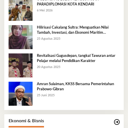
PARADIPLOMASI KOTA KENDARI
6 Mei 2026
Hilirisasi Cakalang Sultra: Menguatkan Nilai
Tambah, Investasi, dan Ekonomi Maritim
Berkelanjutan
25 Agustus 2025
Revitalisasi Gugusdepan, tangkal Tawuran antar
Pelajar melalui Pendidikan Karakter
20 Agustus 2025
Amran Sulaiman, KKSS Bersama Pemerintahan
Prabowo-Gibran
25 Juni 2025
Ekonomi & Bisnis