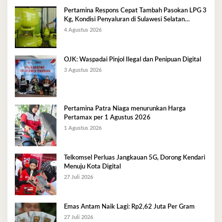
Pertamina Respons Cepat Tambah Pasokan LPG 3
Kg, Kondisi Penyaluran di Sulawesi Selatan
Berlangsung Kondusif
4 Agustus 2026
OJK: Waspadai Pinjol Ilegal dan Penipuan Digital
3 Agustus 2026
Pertamina Patra Niaga menurunkan Harga
Pertamax per 1 Agustus 2026
1 Agustus 2026
Telkomsel Perluas Jangkauan 5G, Dorong Kendari
Menuju Kota Digital
27 Juli 2026
Emas Antam Naik Lagi: Rp2,62 Juta Per Gram
27 Juli 2026