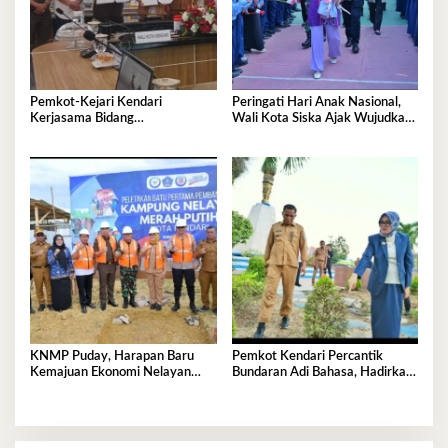
Pemkot-Kejari Kendari
Peringati Hari Anak Nasional,
Kerjasama Bidang
Wali Kota Siska Ajak Wujudkan
Pendampingan Hukum ‘Gratis’
Kendari Ramah Anak
KNMP Puday, Harapan Baru
Pemkot Kendari Percantik
Kemajuan Ekonomi Nelayan
Bundaran Adi Bahasa, Hadirkan
Kendari
Wajah Baru yang Lebih Segar
dan Berkelas