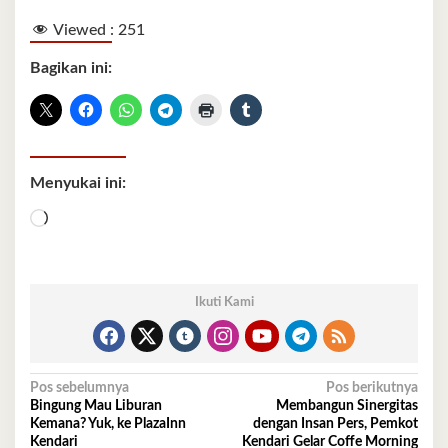
Viewed :
251
Bagikan ini:
Menyukai ini:
Memuat...
Ikuti Kami
Navigasi
Pos sebelumnya
Pos berikutnya
Bingung Mau Liburan
Membangun Sinergitas
pos
Kemana? Yuk, ke PlazaInn
dengan Insan Pers, Pemkot
Kendari
Kendari Gelar Coffe Morning