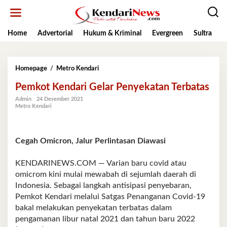
Lewati
ke
konten
Home
Advertorial
Hukum & Kriminal
Evergreen
Sultra
K
Pemkot
Homepage
/
Metro Kendari
Kendari
Pemkot Kendari Gelar Penyekatan Terbatas
Gelar
Penyekatan
Admin
24 Desember 2021
Terbatas
Metro Kendari
Cegah Omicron, Jalur Perlintasan Diawasi
KENDARINEWS.COM — Varian baru covid atau
omicrom kini mulai mewabah di sejumlah daerah di
Indonesia. Sebagai langkah antisipasi penyebaran,
Pemkot Kendari melalui Satgas Penanganan Covid-19
bakal melakukan penyekatan terbatas dalam
pengamanan libur natal 2021 dan tahun baru 2022