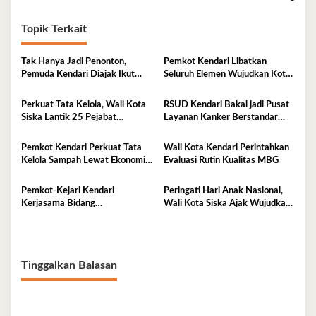
Topik Terkait
Tak Hanya Jadi Penonton,
Pemkot Kendari Libatkan
Pemuda Kendari Diajak Ikut
Seluruh Elemen Wujudkan Kota
Tentukan Arah Pembangunan
Tangguh Iklim
Perkuat Tata Kelola, Wali Kota
RSUD Kendari Bakal jadi Pusat
Siska Lantik 25 Pejabat
Layanan Kanker Berstandar
Administrator
Nasional
Pemkot Kendari Perkuat Tata
Wali Kota Kendari Perintahkan
Kelola Sampah Lewat Ekonomi
Evaluasi Rutin Kualitas MBG
Sirkular
Pemkot-Kejari Kendari
Peringati Hari Anak Nasional,
Kerjasama Bidang
Wali Kota Siska Ajak Wujudkan
Pendampingan Hukum ‘Gratis’
Kendari Ramah Anak
Tinggalkan Balasan