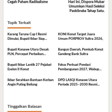
Cegah Paham Radikalisme
Hari Ini, Dispora Mubar
pos
Umumkan Hasil Seleksi
Paskibraka Tahap Satu.
Topik Terkait
Karang Taruna Cup I Resmi
KONI Konut Target Juara
Dimulai, Bupati Ikbar Siap
Umum PORPROV Sultra 2026,
Bonus Rp50 Juta untuk Juara
Porprov
Bupati Konawe Utara Desak
Bangun Daerah, Pemkab Konut
PLN, Percepat Perbaikan
Gandeng Bank Sultra
Tegangan Listrik
Bupati Ikbar Lantik 27 Pejabat
Fokus Perkuat Pondasi
Eselon II Konut
Pembangunan 2027, Wabup
Abuhaera Tekankan Prioritas
Anggaran
Ikbar Serahkan Bantuan Korban
DPD LASQI Konawe Utara
Angin Puting Beliung
Periode 2025–2030 Resmi
Dilantik
Tinggalkan Balasan