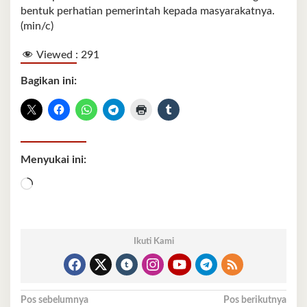
bentuk perhatian pemerintah kepada masyarakatnya.
(min/c)
Viewed :
291
Bagikan ini:
Menyukai ini:
Memuat...
Ikuti Kami
Navigasi
Pos sebelumnya
Pos berikutnya