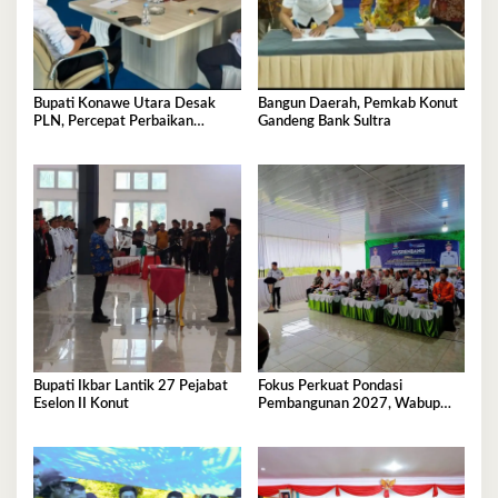
Bupati Konawe Utara Desak
Bangun Daerah, Pemkab Konut
PLN, Percepat Perbaikan
Gandeng Bank Sultra
Tegangan Listrik
Bupati Ikbar Lantik 27 Pejabat
Fokus Perkuat Pondasi
Eselon II Konut
Pembangunan 2027, Wabup
Abuhaera Tekankan Prioritas
Anggaran