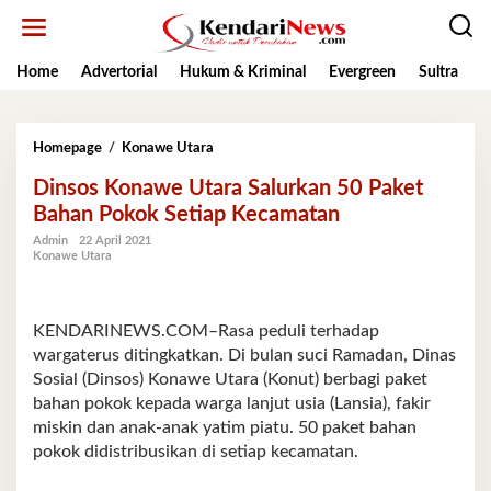
Lewati
ke
konten
Home
Advertorial
Hukum & Kriminal
Evergreen
Sultra
K
Dinsos
Homepage
/
Konawe Utara
Konawe
Dinsos Konawe Utara Salurkan 50 Paket
Utara
Salurkan
Bahan Pokok Setiap Kecamatan
50
Admin
22 April 2021
Paket
Konawe Utara
Bahan
Pokok
Setiap
Kecamatan
KENDARINEWS.COM–Rasa peduli terhadap
wargaterus ditingkatkan. Di bulan suci Ramadan, Dinas
Sosial (Dinsos) Konawe Utara (Konut) berbagi paket
bahan pokok kepada warga lanjut usia (Lansia), fakir
miskin dan anak-anak yatim piatu. 50 paket bahan
pokok didistribusikan di setiap kecamatan.