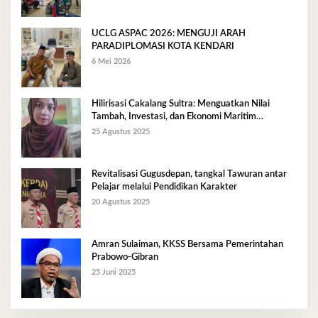
UCLG ASPAC 2026: MENGUJI ARAH
PARADIPLOMASI KOTA KENDARI
6 Mei 2026
Hilirisasi Cakalang Sultra: Menguatkan Nilai
Tambah, Investasi, dan Ekonomi Maritim
Berkelanjutan
25 Agustus 2025
Revitalisasi Gugusdepan, tangkal Tawuran antar
Pelajar melalui Pendidikan Karakter
20 Agustus 2025
Amran Sulaiman, KKSS Bersama Pemerintahan
Prabowo-Gibran
25 Juni 2025