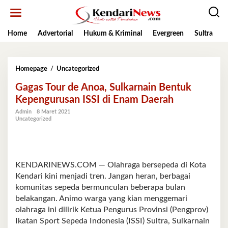
Lewati
ke
konten
Home
Advertorial
Hukum & Kriminal
Evergreen
Sultra
K
Gagas
Homepage
/
Uncategorized
Tour
Gagas Tour de Anoa, Sulkarnain Bentuk
de
Anoa,
Kepengurusan ISSI di Enam Daerah
Sulkarnain
Admin
8 Maret 2021
Bentuk
Uncategorized
Kepengurusan
ISSI
di
Enam
Daerah
KENDARINEWS.COM — Olahraga bersepeda di Kota
Kendari kini menjadi tren. Jangan heran, berbagai
komunitas sepeda bermunculan beberapa bulan
belakangan. Animo warga yang kian menggemari
olahraga ini dilirik Ketua Pengurus Provinsi (Pengprov)
Ikatan Sport Sepeda Indonesia (ISSI) Sultra, Sulkarnain