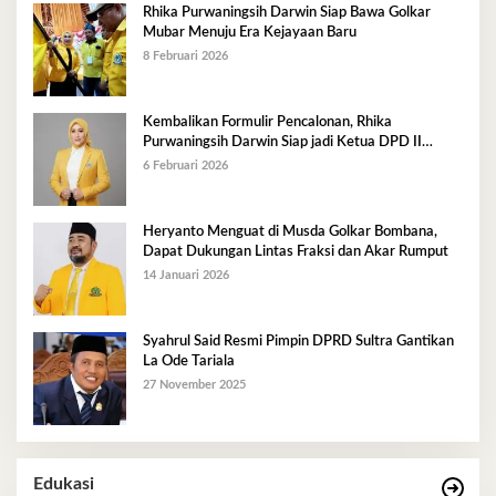
Rhika Purwaningsih Darwin Siap Bawa Golkar
Mubar Menuju Era Kejayaan Baru
8 Februari 2026
Kembalikan Formulir Pencalonan, Rhika
Purwaningsih Darwin Siap jadi Ketua DPD II
Golkar Mubar
6 Februari 2026
Heryanto Menguat di Musda Golkar Bombana,
Dapat Dukungan Lintas Fraksi dan Akar Rumput
14 Januari 2026
Syahrul Said Resmi Pimpin DPRD Sultra Gantikan
La Ode Tariala
27 November 2025
Edukasi