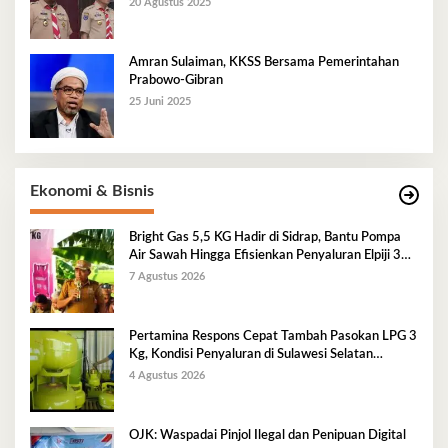
20 Agustus 2025
Amran Sulaiman, KKSS Bersama Pemerintahan
Prabowo-Gibran
25 Juni 2025
Ekonomi & Bisnis
Bright Gas 5,5 KG Hadir di Sidrap, Bantu Pompa
Air Sawah Hingga Efisienkan Penyaluran Elpiji 3
Kg
7 Agustus 2026
Pertamina Respons Cepat Tambah Pasokan LPG 3
Kg, Kondisi Penyaluran di Sulawesi Selatan
Berlangsung Kondusif
4 Agustus 2026
OJK: Waspadai Pinjol Ilegal dan Penipuan Digital