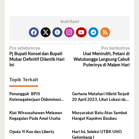
Ikuti Kami
Navigasi
Pos sebelumnya
Pos berikutnya
Pj Bupati Konsel dan Bupati
Usai Menindih, Petani di
pos
Mubar Definitif Dilantik Hari
Watubangga Langsung Cabuli
Ini
Puterinya di Malam Hari
Topik Terkait
Penunggak BPJS
Gerhana Matahari Hibrid Terjadi
Ketenagakerjaan Didominasi
20 April 2023, Lihat Lokasi dan
Perusahaan Tambang
Waktunya di Sini
Kiat Wirausahawan Melawan
Masyarakat Batu Atas Sambut
Kegagalan Pada Awal Usaha
Hangat Kapolres Baubau
Oputa Yi Koo dan Liberty
Hari Ini, Seleksi UTBK UHO
Gelombang I