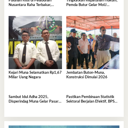
Puluhan Kios di Pelabuhan
Tingkatkan Kepatuhan Hukum,
Nusantara Raha Terbakar,
Pemda Butur Gelar MoU
Kerugian Capai Ratusan Juta
Bersama Kejari Muna
Kejari Muna Selamatkan Rp1,67
Jembatan Buton-Muna,
Miliar Uang Negara
Konstruksi Dimulai 2026
Sambut Idul Adha 2025,
Pastikan Pembinaan Statistik
Disperindag Muna Gelar Pasar
Sektoral Berjalan Efektif, BPS
Murah
Muna Gelar FGD