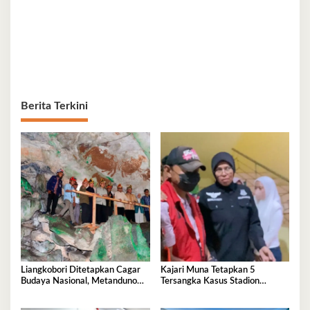
Berita Terkini
Liangkobori Ditetapkan Cagar
Kajari Muna Tetapkan 5
Budaya Nasional, Metanduno
Tersangka Kasus Stadion
Diajukan Jadi Warisan Dunia
Motewe, Kerugian Capai Rp
UNESCO
15,2 Miliar