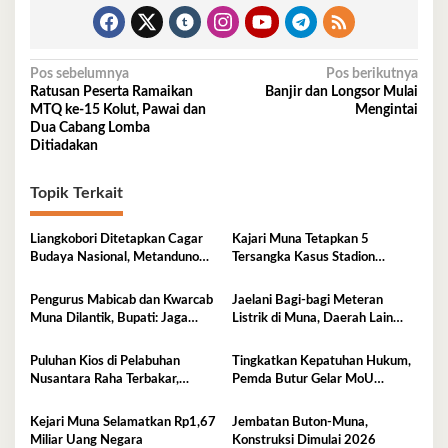
Navigasi
Pos sebelumnya
Pos berikutnya
Ratusan Peserta Ramaikan
Banjir dan Longsor Mulai
pos
MTQ ke-15 Kolut, Pawai dan
Mengintai
Dua Cabang Lomba
Ditiadakan
Topik Terkait
Liangkobori Ditetapkan Cagar
Kajari Muna Tetapkan 5
Budaya Nasional, Metanduno
Tersangka Kasus Stadion
Diajukan Jadi Warisan Dunia
Motewe, Kerugian Capai Rp
UNESCO
15,2 Miliar
Pengurus Mabicab dan Kwarcab
Jaelani Bagi-bagi Meteran
Muna Dilantik, Bupati: Jaga
Listrik di Muna, Daerah Lain
Generasi Muda Kita!
Menyusul
Puluhan Kios di Pelabuhan
Tingkatkan Kepatuhan Hukum,
Nusantara Raha Terbakar,
Pemda Butur Gelar MoU
Kerugian Capai Ratusan Juta
Bersama Kejari Muna
Kejari Muna Selamatkan Rp1,67
Jembatan Buton-Muna,
Miliar Uang Negara
Konstruksi Dimulai 2026