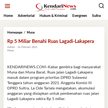
Lewati
ke
konten
Home
Advertorial
Hukum & Kriminal
Evergreen
Sultra
K
Rp
Homepage
/
Muna
5
Rp 5 Miliar Benahi Ruas Lagadi-Lakapera
Miliar
Benahi
Admin
16 Februari 2021
Ruas
Muna
Lagadi-
Lakapera
KENDARINEWS.COM–Kabar gembira bagi masyarakat
Muna dan Muna Barat. Ruas jalan Lagadi-Lakapera
masuk dalam program prioritas DPRD Sulawesi
Tenggara tahun anggaran 2021. Anggota Komisi III
DPRD Sultra, La Ode Tariala mengatakan, akumulasi
anggaran yang disiapkan untuk pembenahan ruas jalan
Lagadi-Lakapera sekira Rp 5 miliar.