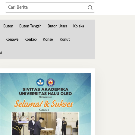
Buton
Buton Tengah
Buton Utara
Kolaka
Konawe
Konkep
Konsel
Konut
bi