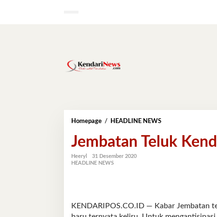
Lewati
ke
konten
Jembatan
Homepage
/
HEADLINE NEWS
Teluk
Jembatan Teluk Kend
Kendari
Hanya
Untuk
Heeryl
31 Desember 2020
HEADLINE NEWS
Perlintasan
KENDARIPOS.CO.ID — Kabar Jembatan telu
baru ternyata keliru. Untuk mengantisipa