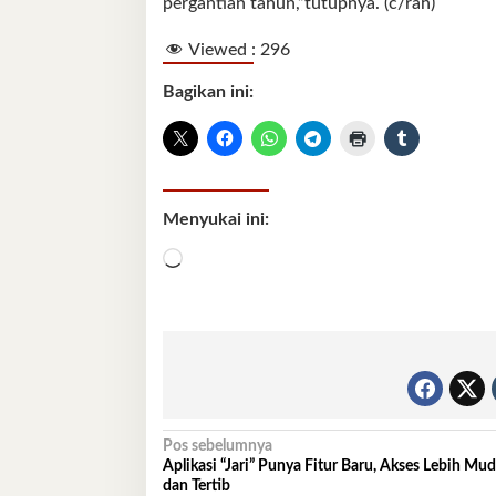
pergantian tahun,”tutupnya. (c/rah)
Viewed :
296
Bagikan ini:
Menyukai ini:
Memuat...
Navigasi
Pos sebelumnya
Aplikasi “Jari” Punya Fitur Baru, Akses Lebih Mu
pos
dan Tertib