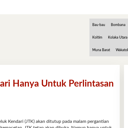
Bau-bau
Bombana
Koltim
Kolaka Utara
Muna Barat
Wakato
ari Hanya Untuk Perlintasan
k Kendari (JTK) akan ditutup pada malam pergantian
si kemacetan, JTK tetap akan dibuka. Namun hanya untuk