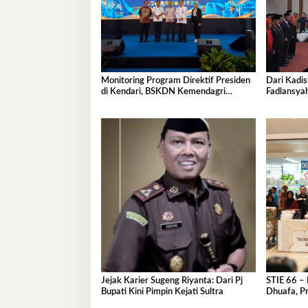
Monitoring Program Direktif Presiden
Dari Kadis
di Kendari, BSKDN Kemendagri
Fadlansya
Perkuat Sinkronisasi Pusat dan Daerah
Pemprov S
Jejak Karier Sugeng Riyanta: Dari Pj
STIE 66 – 
Bupati Kini Pimpin Kejati Sultra
Dhuafa, Pr
Ramadan