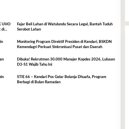
IK UHO
Fajar Beli Lahan di Watulundu Secara Legal, Bantah Tuduh
 di
Serobot Lahan
Monitoring Program Direktif Presiden di Kendari, BSKDN
Kemendagri Perkuat Sinkronisasi Pusat dan Daerah
ban
Dibuka! Rekrutmen 30.000 Manajer Kopdes 2026, Lulusan
D3-S1 Wajib Tahu Ini
pin
STIE 66 – Kendari Pos Gelar Belanja Dhuafa, Program
Berbagi di Bulan Ramadan