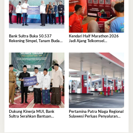
Bank Sultra Buka 50.537
Kendari Half Marathon 2026
Rekening Simpel, Tanam Budaya
Jadi Ajang Telkomsel
Menabung Sejak Dini
Perkenalkan Ekosistem Digital
Terintegrasi
Dukung Kinerja MUI, Bank
Pertamina Patra Niaga Regional
Sultra Serahkan Bantuan
Sulawesi Perluas Penyaluran
Operasional Rp200 Juta
Biosolar B50, Kini Tersedia di
457 SPBU