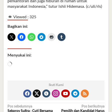
perkantoran dan juga hiburan di rumah untuk
masyarakat Indonesia,” tutur Ishii Hidemasa. (c/uli/rls)
Viewed :
325
Bagikan ini:
Menyukai ini:
Memuat...
Ikuti Kami
Navigasi
Pos sebelumnya
Pos berikutnya
Sekprov Sultra : Cuti Bersama
Pemilih dan Kandidat Harus