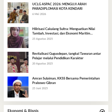
UCLG ASPAC 2026: MENGUJI ARAH
PARADIPLOMASI KOTA KENDARI
6 Mei 2026
Hilirisasi Cakalang Sultra: Menguatkan Nilai
Tambah, Investasi, dan Ekonomi Maritim
Berkelanjutan
25 Agustus 2025
Revitalisasi Gugusdepan, tangkal Tawuran antar
Pelajar melalui Pendidikan Karakter
20 Agustus 2025
Amran Sulaiman, KKSS Bersama Pemerintahan
Prabowo-Gibran
25 Juni 2025
Ekonomi & Bisnis