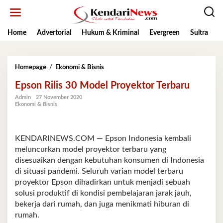
Lewati
ke
konten
Home
Advertorial
Hukum & Kriminal
Evergreen
Sultra
K
Epson
Homepage
/
Ekonomi & Bisnis
Rilis
Epson Rilis 30 Model Proyektor Terbaru
30
Model
Admin
27 November 2020
Proyektor
Ekonomi & Bisnis
Terbaru
KENDARINEWS.COM — Epson Indonesia kembali
meluncurkan model proyektor terbaru yang
disesuaikan dengan kebutuhan konsumen di Indonesia
di situasi pandemi. Seluruh varian model terbaru
proyektor Epson dihadirkan untuk menjadi sebuah
solusi produktif di kondisi pembelajaran jarak jauh,
bekerja dari rumah, dan juga menikmati hiburan di
rumah.