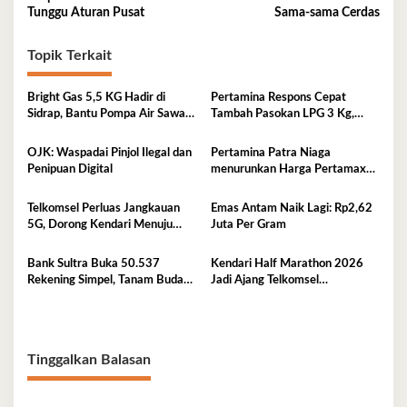
pos
Tunggu Aturan Pusat
Sama-sama Cerdas
Topik Terkait
Bright Gas 5,5 KG Hadir di
Pertamina Respons Cepat
Sidrap, Bantu Pompa Air Sawah
Tambah Pasokan LPG 3 Kg,
Hingga Efisienkan Penyaluran
Kondisi Penyaluran di Sulawesi
Elpiji 3 Kg
Selatan Berlangsung Kondusif
OJK: Waspadai Pinjol Ilegal dan
Pertamina Patra Niaga
Penipuan Digital
menurunkan Harga Pertamax
per 1 Agustus 2026
Telkomsel Perluas Jangkauan
Emas Antam Naik Lagi: Rp2,62
5G, Dorong Kendari Menuju
Juta Per Gram
Kota Digital
Bank Sultra Buka 50.537
Kendari Half Marathon 2026
Rekening Simpel, Tanam Budaya
Jadi Ajang Telkomsel
Menabung Sejak Dini
Perkenalkan Ekosistem Digital
Terintegrasi
Tinggalkan Balasan