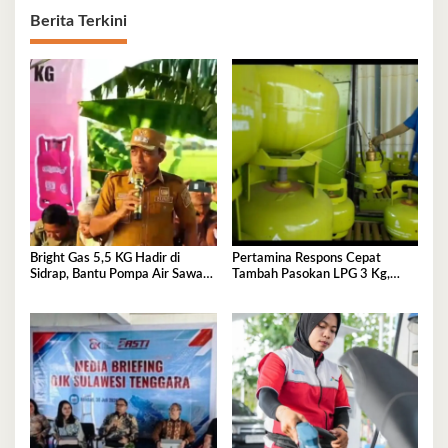
Berita Terkini
Bright Gas 5,5 KG Hadir di
Pertamina Respons Cepat
Sidrap, Bantu Pompa Air Sawah
Tambah Pasokan LPG 3 Kg,
Hingga Efisienkan Penyaluran
Kondisi Penyaluran di Sulawesi
Elpiji 3 Kg
Selatan Berlangsung Kondusif