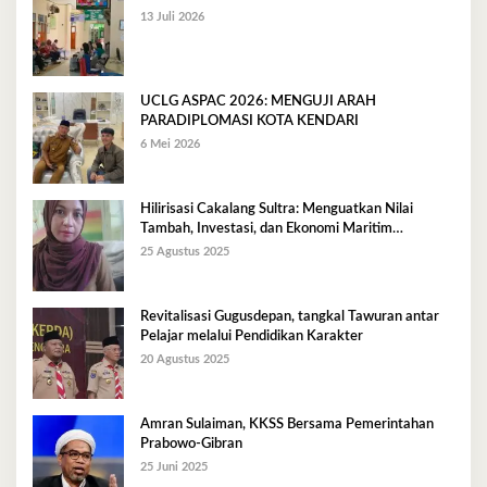
13 Juli 2026
UCLG ASPAC 2026: MENGUJI ARAH
PARADIPLOMASI KOTA KENDARI
6 Mei 2026
Hilirisasi Cakalang Sultra: Menguatkan Nilai
Tambah, Investasi, dan Ekonomi Maritim
Berkelanjutan
25 Agustus 2025
Revitalisasi Gugusdepan, tangkal Tawuran antar
Pelajar melalui Pendidikan Karakter
20 Agustus 2025
Amran Sulaiman, KKSS Bersama Pemerintahan
Prabowo-Gibran
25 Juni 2025