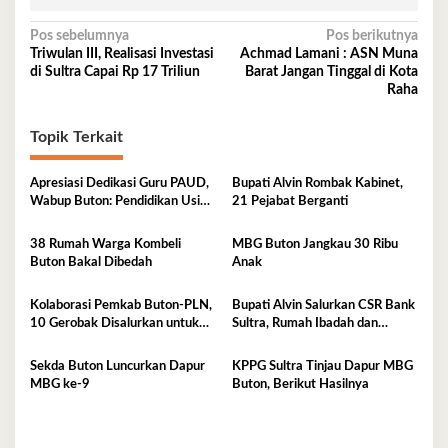
Navigasi
Pos sebelumnya
Pos berikutnya
Triwulan III, Realisasi Investasi
Achmad Lamani : ASN Muna
pos
di Sultra Capai Rp 17 Triliun
Barat Jangan Tinggal di Kota
Raha
Topik Terkait
Apresiasi Dedikasi Guru PAUD,
Bupati Alvin Rombak Kabinet,
Wabup Buton: Pendidikan Usia
21 Pejabat Berganti
Dini Fondasi Generasi Emas
38 Rumah Warga Kombeli
MBG Buton Jangkau 30 Ribu
Buton Bakal Dibedah
Anak
Kolaborasi Pemkab Buton-PLN,
Bupati Alvin Salurkan CSR Bank
10 Gerobak Disalurkan untuk
Sultra, Rumah Ibadah dan
Pelaku UMKM
Sanitasi jadi Sasaran Bantuan
Sekda Buton Luncurkan Dapur
KPPG Sultra Tinjau Dapur MBG
MBG ke-9
Buton, Berikut Hasilnya