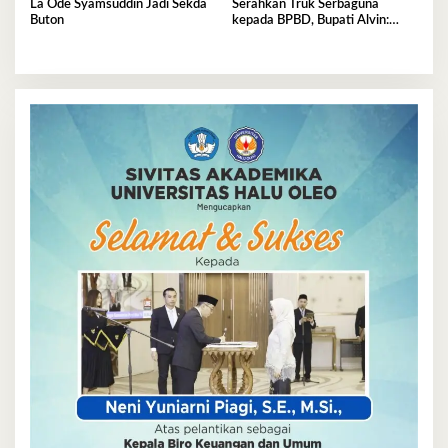
La Ode Syamsuddin Jadi Sekda
Serahkan Truk Serbaguna
Buton
kepada BPBD, Bupati Alvin:
Tolong Dijaga dan
Dimanfaatkan Sebaik-baiknya