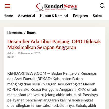
Lewati
ke
konten
Home
Advertorial
Hukum & Kriminal
Evergreen
Sultra
K
Desember
Homepage
/
Buton
Ada
Desember Ada Libur Panjang, OPD Didesak
Libur
Panjang,
Maksimalkan Serapan Anggaran
OPD
Admin
10 November 2020
Didesak
Buton
Maksimalkan
Serapan
Anggaran
KENDARINEWS.COM — Badan Pengelola Keuangan
dan Aset Daerah (BPKAD) Kabupaten Buton
mengingatkan seluruh Organisasi Perangkat Daerah
(OPD) selaku Kuasa Pengguna Anggaran (KPA) untuk
memanfaatkan waktu jelang akhir tahun ini. Pasalnya,
pelayanan pencairan anggaran kali ini lebih singkat
dibandingkan tahun-tahun sebelumnya. Sebab, akhir