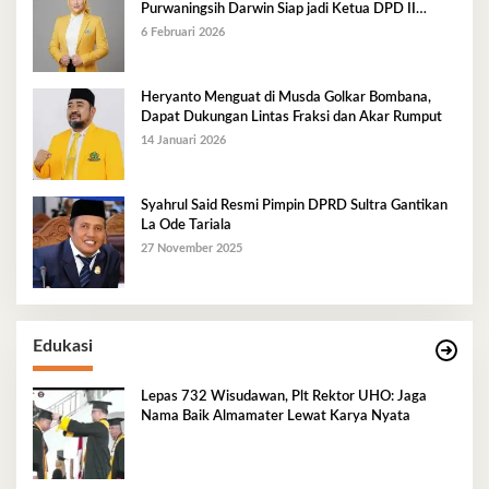
Purwaningsih Darwin Siap jadi Ketua DPD II
Golkar Mubar
6 Februari 2026
Heryanto Menguat di Musda Golkar Bombana,
Dapat Dukungan Lintas Fraksi dan Akar Rumput
14 Januari 2026
Syahrul Said Resmi Pimpin DPRD Sultra Gantikan
La Ode Tariala
27 November 2025
Edukasi
Lepas 732 Wisudawan, Plt Rektor UHO: Jaga
Nama Baik Almamater Lewat Karya Nyata