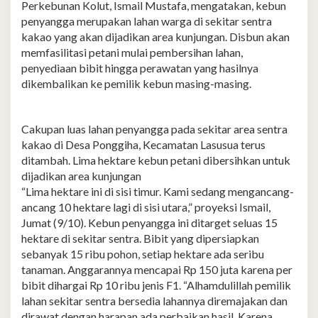
Perkebunan Kolut, Ismail Mustafa, mengatakan, kebun
penyangga merupakan lahan warga di sekitar sentra
kakao yang akan dijadikan area kunjungan. Disbun akan
memfasilitasi petani mulai pembersihan lahan,
penyediaan bibit hingga perawatan yang hasilnya
dikembalikan ke pemilik kebun masing-masing.
Cakupan luas lahan penyangga pada sekitar area sentra
kakao di Desa Ponggiha, Kecamatan Lasusua terus
ditambah. Lima hektare kebun petani dibersihkan untuk
dijadikan area kunjungan
“Lima hektare ini di sisi timur. Kami sedang mengancang-
ancang 10 hektare lagi di sisi utara,” proyeksi Ismail,
Jumat (9/10). Kebun penyangga ini ditarget seluas 15
hektare di sekitar sentra. Bibit yang dipersiapkan
sebanyak 15 ribu pohon, setiap hektare ada seribu
tanaman. Anggarannya mencapai Rp 150 juta karena per
bibit dihargai Rp 10 ribu jenis F1. “Alhamdulillah pemilik
lahan sekitar sentra bersedia lahannya diremajakan dan
dirawat dengan harapan ada perbaikan hasil. Karena