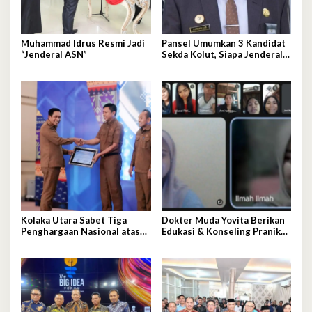
Muhammad Idrus Resmi Jadi
Pansel Umumkan 3 Kandidat
“Jenderal ASN”
Sekda Kolut, Siapa Jenderal
ASN Terpilih?
Kolaka Utara Sabet Tiga
Dokter Muda Yovita Berikan
Penghargaan Nasional atas
Edukasi & Konseling Pranikah
Inovasi dan Kinerja Layanan
Untuk Cegah Stunting
Adminduk yang Gemilang
Kepada Warga Kolut