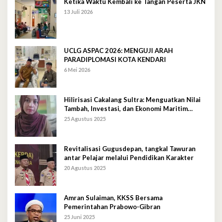
Ketika Waktu Kembali ke Tangan Peserta JKN
13 Juli 2026
UCLG ASPAC 2026: MENGUJI ARAH
PARADIPLOMASI KOTA KENDARI
6 Mei 2026
Hilirisasi Cakalang Sultra: Menguatkan Nilai
Tambah, Investasi, dan Ekonomi Maritim
Berkelanjutan
25 Agustus 2025
Revitalisasi Gugusdepan, tangkal Tawuran
antar Pelajar melalui Pendidikan Karakter
20 Agustus 2025
Amran Sulaiman, KKSS Bersama
Pemerintahan Prabowo-Gibran
25 Juni 2025