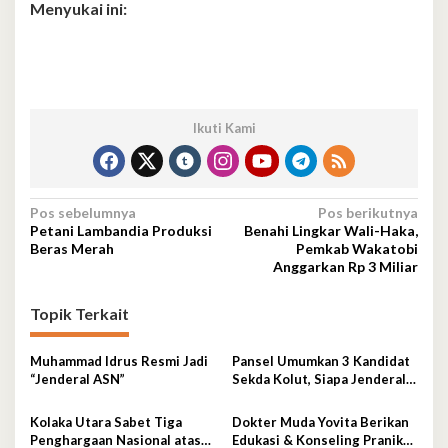
Menyukai ini:
Ikuti Kami
Navigasi
Pos sebelumnya
Pos berikutnya
Petani Lambandia Produksi
Benahi Lingkar Wali-Haka,
pos
Beras Merah
Pemkab Wakatobi
Anggarkan Rp 3 Miliar
Topik Terkait
Muhammad Idrus Resmi Jadi
Pansel Umumkan 3 Kandidat
“Jenderal ASN”
Sekda Kolut, Siapa Jenderal
ASN Terpilih?
Kolaka Utara Sabet Tiga
Dokter Muda Yovita Berikan
Penghargaan Nasional atas
Edukasi & Konseling Pranikah