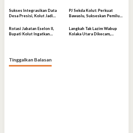
Inovasi dan Kinerja Layanan
Untuk Cegah Stunting
Adminduk yang Gemilang
Kepada Warga Kolut
Sukses Integrasikan Data
PJ Sekda Kolut: Perkuat
Desa Presisi, Kolut Jadi
Bawaslu, Sukseskan Pemilu
Contoh Nasional
Berkualitas
Rotasi Jabatan Eselon II,
Langkah Tak Lazim Wabup
Bupati Kolut Ingatkan
Kolaka Utara Dikecam,
Pejabat Hindari Arogansi
Pengamat Kebijakan Publik
Angkat Bicara
Tinggalkan Balasan