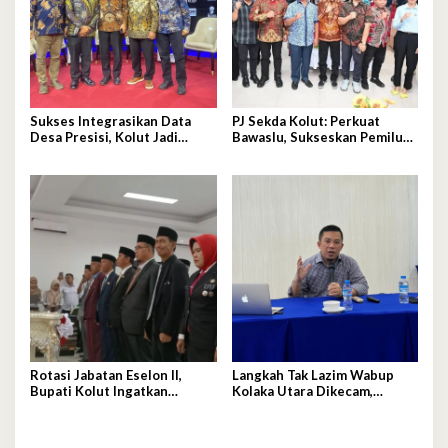
Sukses Integrasikan Data
PJ Sekda Kolut: Perkuat
Desa Presisi, Kolut Jadi
Bawaslu, Sukseskan Pemilu
Contoh Nasional
Berkualitas
Rotasi Jabatan Eselon II,
Langkah Tak Lazim Wabup
Bupati Kolut Ingatkan
Kolaka Utara Dikecam,
Pejabat Hindari Arogansi
Pengamat Kebijakan Publik
Angkat Bicara