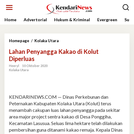
Lewati
ke
konten
Home
Advertorial
Hukum & Kriminal
Evergreen
Sult
Lahan
Homepage
/
Kolaka Utara
Penyangga
Lahan Penyangga Kakao di Kolut
Kakao
di
Diperluas
Kolut
Heeryl
10 Oktober 2020
Diperluas
Kolaka Utara
KENDARINEWS.COM — Dinas Perkebunan dan
Peternakan Kabupaten Kolaka Utara (Kolut) terus
menambah cakupan luas lahan penyangga pada sekitar
area major project sentra kakao di Desa Ponggiha,
Kecamatan Lasusua. Seluas lima hektare telah dilakukan
pembersihan guna ditanami kakao remaja. Kepala Dinas