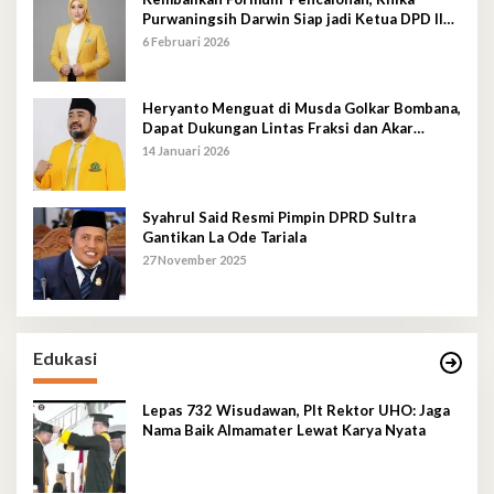
Purwaningsih Darwin Siap jadi Ketua DPD II
Golkar Mubar
6 Februari 2026
Heryanto Menguat di Musda Golkar Bombana,
Dapat Dukungan Lintas Fraksi dan Akar
Rumput
14 Januari 2026
Syahrul Said Resmi Pimpin DPRD Sultra
Gantikan La Ode Tariala
27 November 2025
Edukasi
Lepas 732 Wisudawan, Plt Rektor UHO: Jaga
Nama Baik Almamater Lewat Karya Nyata