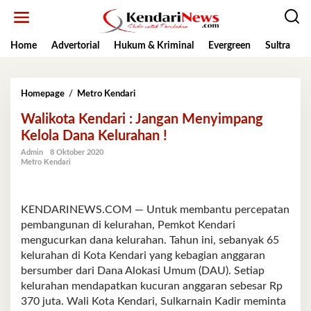
Lewati
ke
konten
Home
Advertorial
Hukum & Kriminal
Evergreen
Sultra
K
Walikota
Homepage
/
Metro Kendari
Kendari
Walikota Kendari : Jangan Menyimpang
:
Jangan
Kelola Dana Kelurahan !
Menyimpang
Admin
8 Oktober 2020
Kelola
Metro Kendari
Dana
Kelurahan
!
KENDARINEWS.COM — Untuk membantu percepatan
pembangunan di kelurahan, Pemkot Kendari
mengucurkan dana kelurahan. Tahun ini, sebanyak 65
kelurahan di Kota Kendari yang kebagian anggaran
bersumber dari Dana Alokasi Umum (DAU). Setiap
kelurahan mendapatkan kucuran anggaran sebesar Rp
370 juta. Wali Kota Kendari, Sulkarnain Kadir meminta