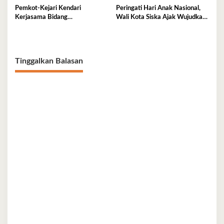
Pemkot-Kejari Kendari
Peringati Hari Anak Nasional,
Kerjasama Bidang
Wali Kota Siska Ajak Wujudkan
Pendampingan Hukum ‘Gratis’
Kendari Ramah Anak
Tinggalkan Balasan