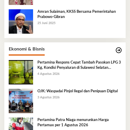
Amran Sulaiman, KKSS Bersama Pemerintahan
Prabowo-Gibran
25 Juni 2025
Ekonomi & Bisnis
Pertamina Respons Cepat Tambah Pasokan LPG 3
Kg, Kondisi Penyaluran di Sulawesi Selatan
Berlangsung Kondusif
4 Agustus 2026
OJK: Waspadai Pinjol Ilegal dan Penipuan Digital
3 Agustus 2026
Pertamina Patra Niaga menurunkan Harga
Pertamax per 1 Agustus 2026