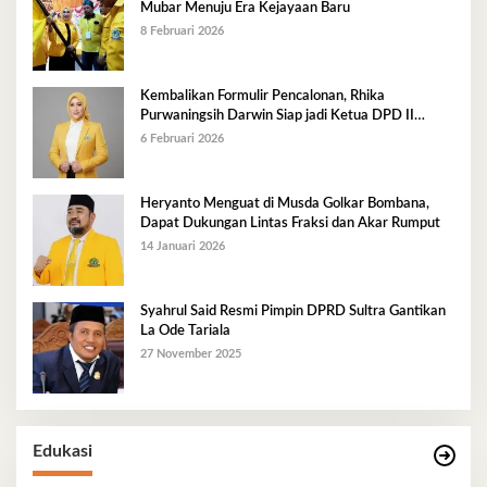
Mubar Menuju Era Kejayaan Baru
8 Februari 2026
Kembalikan Formulir Pencalonan, Rhika
Purwaningsih Darwin Siap jadi Ketua DPD II
Golkar Mubar
6 Februari 2026
Heryanto Menguat di Musda Golkar Bombana,
Dapat Dukungan Lintas Fraksi dan Akar Rumput
14 Januari 2026
Syahrul Said Resmi Pimpin DPRD Sultra Gantikan
La Ode Tariala
27 November 2025
Edukasi