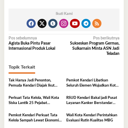
Ikuti Kami
Navigasi
Pos sebelumnya
Pos berikutnya
Agista Buka Pintu Pasar
Sukseskan Program Germas,
pos
Internasional Produk Lokal
Sulkarnain Minta ASN Jadi
Teladan
Topik Terkait
Tak Hanya Jadi Penonton,
Pemkot Kendari Libatkan
Pemuda Kendari Diajak Ikut
Seluruh Elemen Wujudkan Kota
Tentukan Arah Pembangunan
Tangguh Iklim
Perkuat Tata Kelola, Wali Kota
RSUD Kendari Bakal jadi Pusat
Siska Lantik 25 Pejabat
Layanan Kanker Berstandar
Administrator
Nasional
Pemkot Kendari Perkuat Tata
Wali Kota Kendari Perintahkan
Kelola Sampah Lewat Ekonomi
Evaluasi Rutin Kualitas MBG
Sirkular