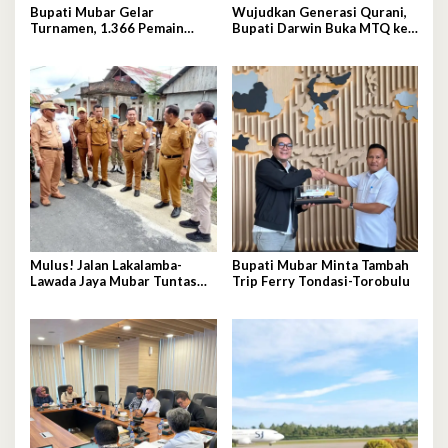
Bupati Mubar Gelar
Wujudkan Generasi Qurani,
Turnamen, 1.366 Pemain
Bupati Darwin Buka MTQ ke-
Berebut Juara
VI Mubar
Mulus! Jalan Lakalamba-
Bupati Mubar Minta Tambah
Lawada Jaya Mubar Tuntas
Trip Ferry Tondasi-Torobulu
Dikerjakan