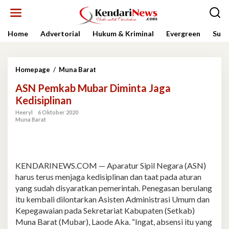
Lewati
ke
konten
Home
Advertorial
Hukum & Kriminal
Evergreen
Sult
ASN
Homepage
/
Muna Barat
Pemkab
ASN Pemkab Mubar Diminta Jaga
Mubar
Diminta
Kedisiplinan
Jaga
Heeryl
6 Oktober 2020
Kedisiplinan
Muna Barat
KENDARINEWS.COM — Aparatur Sipil Negara (ASN)
harus terus menjaga kedisiplinan dan taat pada aturan
yang sudah disyaratkan pemerintah. Penegasan berulang
itu kembali dilontarkan Asisten Administrasi Umum dan
Kepegawaian pada Sekretariat Kabupaten (Setkab)
Muna Barat (Mubar), Laode Aka. “Ingat, absensi itu yang