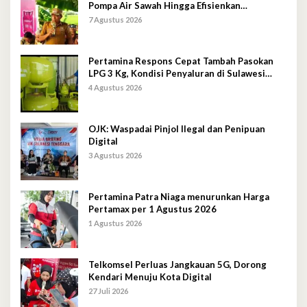
Pompa Air Sawah Hingga Efisienkan
Penyaluran Elpiji 3 Kg
7 Agustus 2026
Pertamina Respons Cepat Tambah Pasokan
LPG 3 Kg, Kondisi Penyaluran di Sulawesi
Selatan Berlangsung Kondusif
4 Agustus 2026
OJK: Waspadai Pinjol Ilegal dan Penipuan
Digital
3 Agustus 2026
Pertamina Patra Niaga menurunkan Harga
Pertamax per 1 Agustus 2026
1 Agustus 2026
Telkomsel Perluas Jangkauan 5G, Dorong
Kendari Menuju Kota Digital
27 Juli 2026