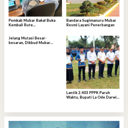
Pemkab Mubar Bakal Buka
Bandara Sugimanuru Mubar
Kembali Rute
Resmi Layani Penerbangan
Penyeberangan Tondasi-
Sikeli
Jelang Mutasi Besar-
besaran, Dikbud Mubar
Warning Kepsek
Lantik 2.403 PPPK Paruh
Waktu, Bupati La Ode Darwin
Janji ini