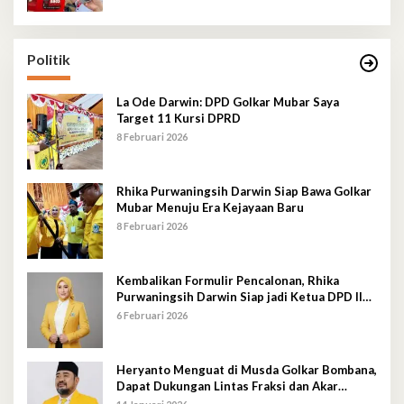
Politik
La Ode Darwin: DPD Golkar Mubar Saya
Target 11 Kursi DPRD
8 Februari 2026
Rhika Purwaningsih Darwin Siap Bawa Golkar
Mubar Menuju Era Kejayaan Baru
8 Februari 2026
Kembalikan Formulir Pencalonan, Rhika
Purwaningsih Darwin Siap jadi Ketua DPD II
Golkar Mubar
6 Februari 2026
Heryanto Menguat di Musda Golkar Bombana,
Dapat Dukungan Lintas Fraksi dan Akar
Rumput