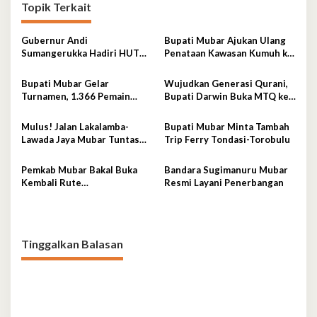
Topik Terkait
Gubernur Andi
Bupati Mubar Ajukan Ulang
Sumangerukka Hadiri HUT
Penataan Kawasan Kumuh ke
Mubar, Berikut Harapannya
Kementerian PKP
Bupati Mubar Gelar
Wujudkan Generasi Qurani,
Turnamen, 1.366 Pemain
Bupati Darwin Buka MTQ ke-
Berebut Juara
VI Mubar
Mulus! Jalan Lakalamba-
Bupati Mubar Minta Tambah
Lawada Jaya Mubar Tuntas
Trip Ferry Tondasi-Torobulu
Dikerjakan
Pemkab Mubar Bakal Buka
Bandara Sugimanuru Mubar
Kembali Rute
Resmi Layani Penerbangan
Penyeberangan Tondasi-
Sikeli
Tinggalkan Balasan