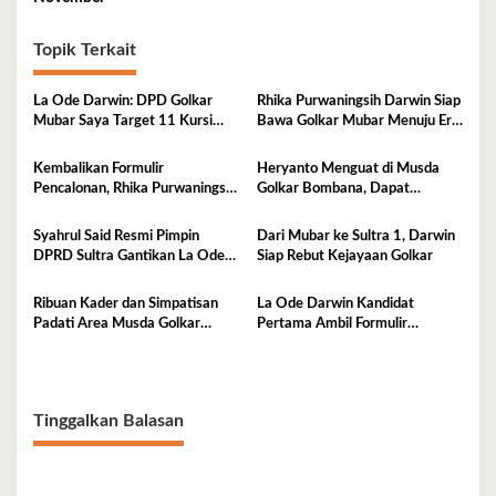
Topik Terkait
La Ode Darwin: DPD Golkar
Rhika Purwaningsih Darwin Siap
Mubar Saya Target 11 Kursi
Bawa Golkar Mubar Menuju Era
DPRD
Kejayaan Baru
Kembalikan Formulir
Heryanto Menguat di Musda
Pencalonan, Rhika Purwaningsih
Golkar Bombana, Dapat
Darwin Siap jadi Ketua DPD II
Dukungan Lintas Fraksi dan
Golkar Mubar
Akar Rumput
Syahrul Said Resmi Pimpin
Dari Mubar ke Sultra 1, Darwin
DPRD Sultra Gantikan La Ode
Siap Rebut Kejayaan Golkar
Tariala
Ribuan Kader dan Simpatisan
La Ode Darwin Kandidat
Padati Area Musda Golkar
Pertama Ambil Formulir
Sultra
Pendaftaran
Tinggalkan Balasan