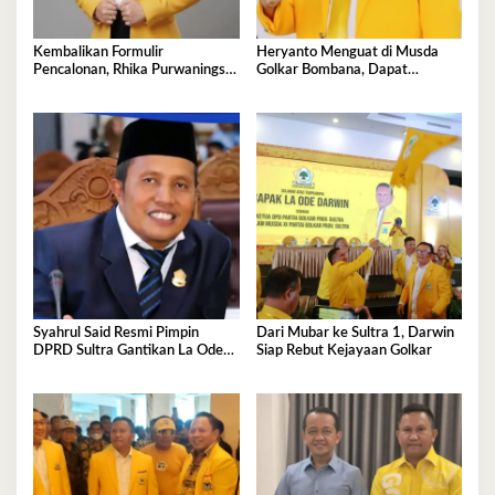
Kembalikan Formulir
Heryanto Menguat di Musda
Pencalonan, Rhika Purwaningsih
Golkar Bombana, Dapat
Darwin Siap jadi Ketua DPD II
Dukungan Lintas Fraksi dan
Golkar Mubar
Akar Rumput
Syahrul Said Resmi Pimpin
Dari Mubar ke Sultra 1, Darwin
DPRD Sultra Gantikan La Ode
Siap Rebut Kejayaan Golkar
Tariala