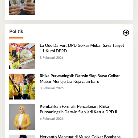
Politik
La Ode Darwin: DPD Golkar Mubar Saya Target
11 Kursi DPRD
8 Februari 2026
Rhika Purwaningsih Darwin Siap Bawa Golkar
Mubar Menuju Era Kejayaan Baru
8 Februari 2026
Kembalikan Formulir Pencalonan, Rhika
Purwaningsih Darwin Siap jadi Ketua DPD II
Golkar Mubar
6 Februari 2026
Heryanto Menguat di Musda Golkar Bombana,