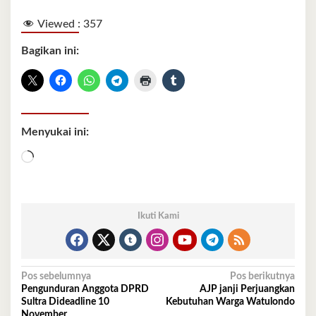
Viewed :
357
Bagikan ini:
Menyukai ini:
Memuat...
Ikuti Kami
Navigasi
Pos sebelumnya
Pos berikutnya
Pengunduran Anggota DPRD
AJP janji Perjuangkan
pos
Sultra Dideadline 10
Kebutuhan Warga Watulondo
November