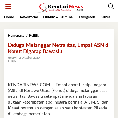
Lewati
ke
konten
Home
Advertorial
Hukum & Kriminal
Evergreen
Sultra
K
Diduga
Homepage
/
Politik
Melanggar
Diduga Melanggar Netralitas, Empat ASN di
Netralitas,
Empat
Konut Digarap Bawaslu
ASN
Heeryl
2 Oktober 2020
di
Politik
Konut
Digarap
Bawaslu
KENDARINEWS.COM — Empat aparatur sipil negara
(ASN) di Konawe Utara (Konut) diduga melanggar asas
netralitas. Bawaslu setempat mendalami laporan
dugaan keterlibatan abdi negara berinsial AT, M, S, dan
K saat petemuan dengan salah satu kontestan Pilkada
di lembaga pemerintah.