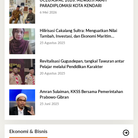
UCLG ASPAC 2026: MENGUJI ARAH
PARADIPLOMASI KOTA KENDARI
6 Mei 2026
Hilirisasi Cakalang Sultra: Menguatkan Nilai
Tambah, Investasi, dan Ekonomi Maritim
Berkelanjutan
25 Agustus 2025
Revitalisasi Gugusdepan, tangkal Tawuran antar
Pelajar melalui Pendidikan Karakter
20 Agustus 2025
Amran Sulaiman, KKSS Bersama Pemerintahan
Prabowo-Gibran
25 Juni 2025
Ekonomi & Bisnis