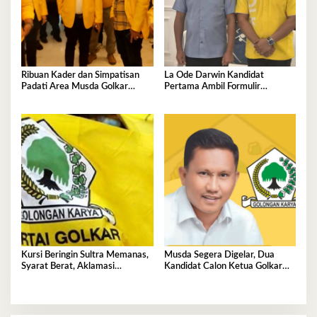
Ribuan Kader dan Simpatisan
La Ode Darwin Kandidat
Padati Area Musda Golkar
Pertama Ambil Formulir
Sultra
Pendaftaran
Kursi Beringin Sultra Memanas,
Musda Segera Digelar, Dua
Syarat Berat, Aklamasi
Kandidat Calon Ketua Golkar
Mengintai Perebutan Pucuk
Sultra Berebut Restu Bahlil
Golkar