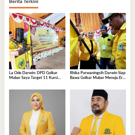
Berita Terkini
La Ode Darwin: DPD Golkar
Rhika Purwaningsih Darwin Siap
Mubar Saya Target 11 Kursi
Bawa Golkar Mubar Menuju Era
DPRD
Kejayaan Baru