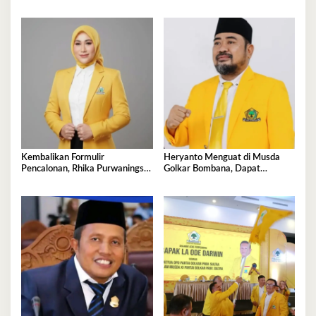
DPRD
Kejayaan Baru
Kembalikan Formulir
Heryanto Menguat di Musda
Pencalonan, Rhika Purwaningsih
Golkar Bombana, Dapat
Darwin Siap jadi Ketua DPD II
Dukungan Lintas Fraksi dan
Golkar Mubar
Akar Rumput