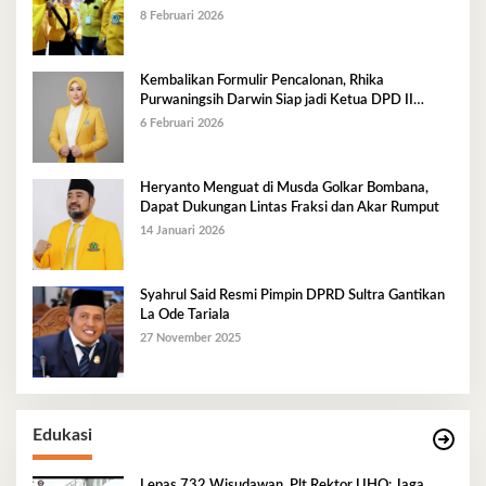
8 Februari 2026
Kembalikan Formulir Pencalonan, Rhika
Purwaningsih Darwin Siap jadi Ketua DPD II
Golkar Mubar
6 Februari 2026
Heryanto Menguat di Musda Golkar Bombana,
Dapat Dukungan Lintas Fraksi dan Akar Rumput
14 Januari 2026
Syahrul Said Resmi Pimpin DPRD Sultra Gantikan
La Ode Tariala
27 November 2025
Edukasi
Lepas 732 Wisudawan, Plt Rektor UHO: Jaga