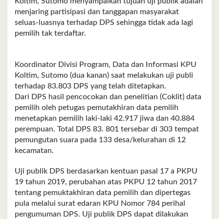
Koltim, Sutomo menyampaikan tujuan uji publik adalah
menjaring partisipasi dan tanggapan masyarakat
seluas-luasnya terhadap DPS sehingga tidak ada lagi
pemilih tak terdaftar.
Koordinator Divisi Program, Data dan Informasi KPU
Koltim, Sutomo (dua kanan) saat melakukan uji publi
terhadap 83.803 DPS yang telah ditetapkan.
Dari DPS hasil pencocokan dan penelitian (Coklit) data
pemilih oleh petugas pemutakhiran data pemilih
menetapkan pemilih laki-laki 42.917 jiwa dan 40.884
perempuan. Total DPS 83. 801 tersebar di 303 tempat
pemungutan suara pada 133 desa/kelurahan di 12
kecamatan.
Uji publik DPS berdasarkan kentuan pasal 17 a PKPU
19 tahun 2019, perubahan atas PKPU 12 tahun 2017
tentang pemuktakhiran data pemilih dan dipertegas
pula melalui surat edaran KPU Nomor 784 perihal
pengumuman DPS. Uji publik DPS dapat dilakukan