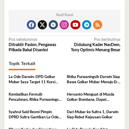
Ikuti Kami
Navigasi
Pos sebelumnya
Pos berikutnya
Ditraktir Paslon, Pengawas
Didukung Kader NasDem,
pos
Pilkada Bakal Disanksi
Tony Optimis Menang Besar
Topik Terkait
La Ode Darwin: DPD Golkar
Rhika Purwaningsih Darwin Siap
Mubar Saya Target 11 Kursi
Bawa Golkar Mubar Menuju Era
DPRD
Kejayaan Baru
Kembalikan Formulir
Heryanto Menguat di Musda
Pencalonan, Rhika Purwaningsih
Golkar Bombana, Dapat
Darwin Siap jadi Ketua DPD II
Dukungan Lintas Fraksi dan
Golkar Mubar
Akar Rumput
Syahrul Said Resmi Pimpin
Dari Mubar ke Sultra 1, Darwin
DPRD Sultra Gantikan La Ode
Siap Rebut Kejayaan Golkar
Tariala