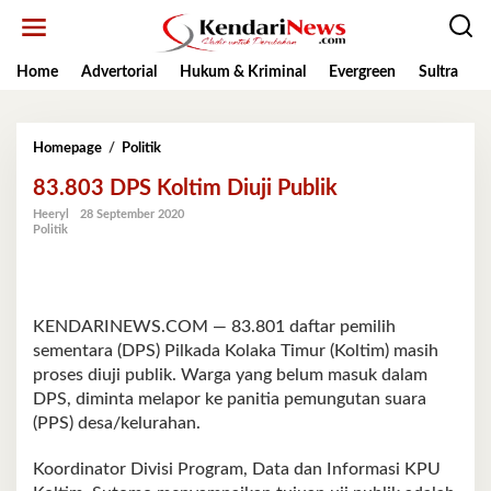
Lewati
ke
konten
Home
Advertorial
Hukum & Kriminal
Evergreen
Sultra
K
83.803
Homepage
/
Politik
DPS
83.803 DPS Koltim Diuji Publik
Koltim
Diuji
Heeryl
28 September 2020
Publik
Politik
KENDARINEWS.COM — 83.801 daftar pemilih
sementara (DPS) Pilkada Kolaka Timur (Koltim) masih
proses diuji publik. Warga yang belum masuk dalam
DPS, diminta melapor ke panitia pemungutan suara
(PPS) desa/kelurahan.
Koordinator Divisi Program, Data dan Informasi KPU