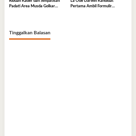
Ribuan Kader dan Simpatisan
La Ode Darwin Kandidat
Padati Area Musda Golkar
Pertama Ambil Formulir
Sultra
Pendaftaran
Tinggalkan Balasan